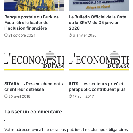
F
e
a
n
s
t
Banque postale du Burkina
Le Bulletin Officiel de la Cote
o
d
Faso: être le leader de
de la BRVM du 05 janvier
e
l’inclusion financière
2026
l
21 octobre 2024
6 janvier 2026
’
A
f
r
i
q
u
e
SITARAIL : Des ex-cheminots
IUTS : Les secteurs privé et
crient leur détresse
parapublic contribuent plus
–
P
30 avril 2018
17 avril 2017
a
r
Laisser un commentaire
D
o
n
Votre adresse e-mail ne sera pas publiée.
Les champs obligatoires
a