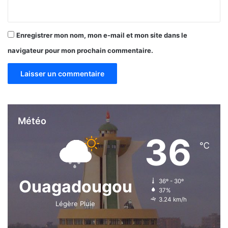
e
Enregistrer mon nom, mon e-mail et mon site dans le
navigateur pour mon prochain commentaire.
Météo
36
℃
Ouagadougou
36º - 30º
37%
3.24 km/h
Légère Pluie