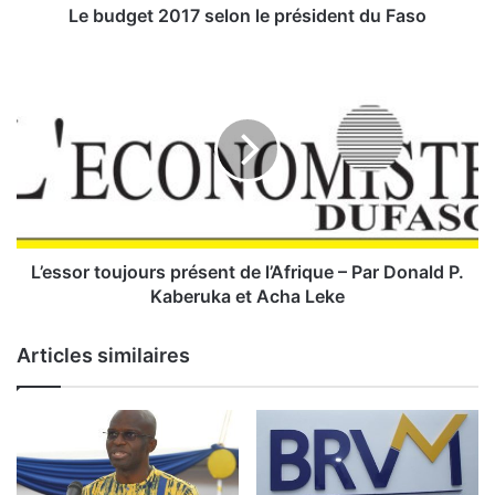
0
Le budget 2017 selon le président du Faso
1
7
L
s
’
e
e
l
s
o
s
n
o
l
r
e
t
p
o
r
u
L’essor toujours présent de l’Afrique – Par Donald P.
é
j
Kaberuka et Acha Leke
s
o
i
u
Articles similaires
d
r
e
s
n
p
t
r
d
é
u
s