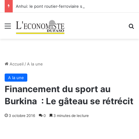
Anhui: le pont routier-ferroviaire sur le Yangtsé de Ma’anshan entre dans la phase finale en vue de sa mise en service
Menu
R
Accueil
/
A la une
A la une
Financement du sport au
Burkina : Le gâteau se rétrécit
3 octobre 2016
0
3 minutes de lecture