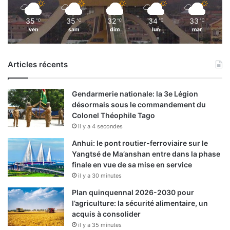
35
35
32
34
33
℃
℃
℃
℃
℃
ven
sam
dim
lun
mar
Articles récents
Gendarmerie nationale: la 3e Légion
désormais sous le commandement du
Colonel Théophile Tago
il y a 4 secondes
Anhui: le pont routier-ferroviaire sur le
Yangtsé de Ma’anshan entre dans la phase
finale en vue de sa mise en service
il y a 30 minutes
Plan quinquennal 2026-2030 pour
l’agriculture: la sécurité alimentaire, un
acquis à consolider
il y a 35 minutes