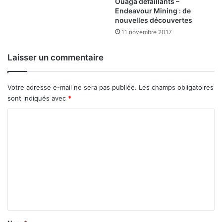
Ouaga défaillants –
u
r
Endeavour Mining : de
x
é
nouvelles découvertes
t
11 novembre 2017
r
é
Laisser un commentaire
c
i
t
Votre adresse e-mail ne sera pas publiée.
Les champs obligatoires
sont indiqués avec
*
C
o
m
m
e
n
t
a