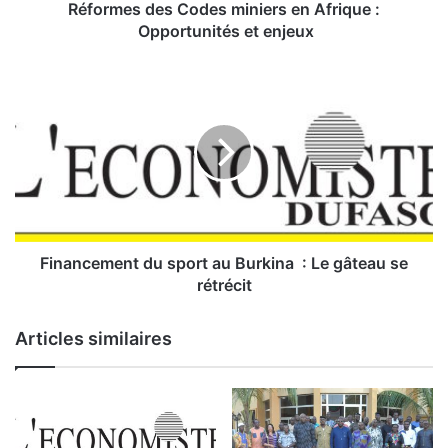
e
Réformes des Codes miniers en Afrique :
s
Opportunités et enjeux
C
o
F
d
i
e
n
s
a
m
n
i
c
n
e
i
m
e
e
r
n
Financement du sport au Burkina : Le gâteau se
s
t
rétrécit
e
d
n
u
Articles similaires
A
s
f
p
r
o
i
r
q
t