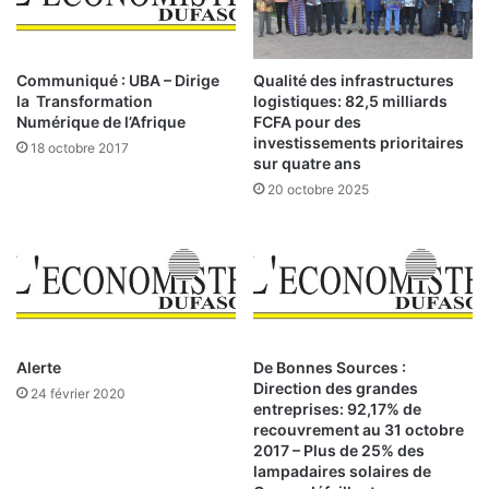
u
a
e
u
:
B
u
Communiqué : UBA – Dirige
Qualité des infrastructures
O
r
la Transformation
logistiques: 82,5 milliards
p
k
Numérique de l’Afrique
FCFA pour des
p
i
investissements prioritaires
18 octobre 2017
o
sur quatre ans
n
r
a
20 octobre 2025
t
u
:
n
i
L
t
e
é
g
s
â
Alerte
De Bonnes Sources :
e
t
Direction des grandes
t
e
24 février 2020
entreprises: 92,17% de
e
a
recouvrement au 31 octobre
n
u
2017 – Plus de 25% des
j
s
lampadaires solaires de
e
e