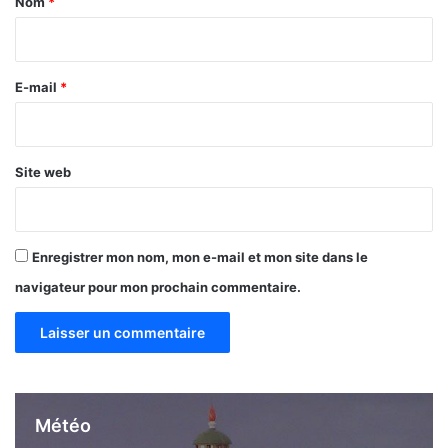
Nom
*
i
r
e
E-mail
*
*
Site web
Enregistrer mon nom, mon e-mail et mon site dans le
navigateur pour mon prochain commentaire.
Météo