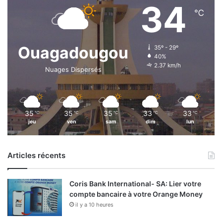
34
℃
Ouagadougou
35º - 29º
40%
2.37 km/h
Nuages Dispersés
35
35
35
33
33
℃
℃
℃
℃
℃
jeu
ven
sam
dim
lun
Articles récents
Coris Bank International- SA: Lier votre
compte bancaire à votre Orange Money
il y a 10 heures