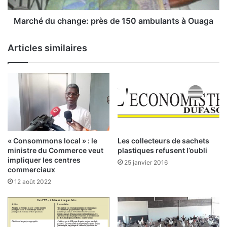
l
c
t
h
Marché du change: près de 150 ambulants à Ouaga
i
a
m
n
Articles similaires
e
g
m
e
o
:
d
p
i
r
f
è
i
s
c
d
a
e
« Consommons local » : le
Les collecteurs de sachets
t
1
ministre du Commerce veut
plastiques refusent l’oubli
i
5
impliquer les centres
25 janvier 2016
o
0
commerciaux
n
a
12 août 2022
d
m
e
b
s
u
n
l