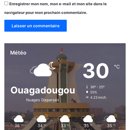
Enregistrer mon nom, mon e-mail et mon site dans le
navigateur pour mon prochain commentaire.
Météo
30
℃
Ouagadougou
36º - 25º
55%
4.23 km/h
Nuages Dispersés
36
34
33
35
35
℃
℃
℃
℃
℃