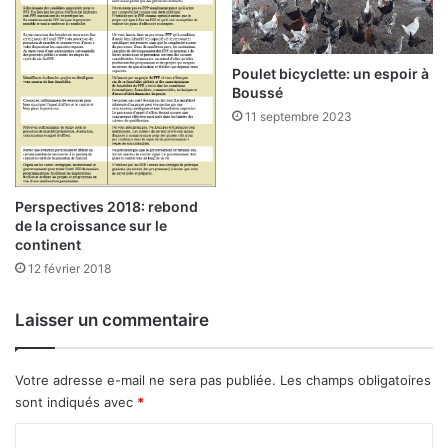
o
a
u
n
v
t
e
Poulet bicyclette: un espoir à
s
Boussé
a
à
u
O
11 septembre 2023
x
u
s
a
t
g
a
a
Perspectives 2018: rebond
t
de la croissance sur le
u
continent
t
12 février 2018
s
Laisser un commentaire
Votre adresse e-mail ne sera pas publiée.
Les champs obligatoires
sont indiqués avec
*
C