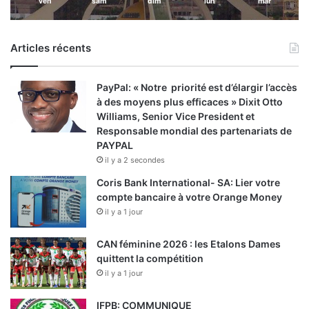
ven
sam
dim
lun
mar
Articles récents
PayPal: « Notre priorité est d’élargir l’accès
à des moyens plus efficaces » Dixit Otto
Williams, Senior Vice President et
Responsable mondial des partenariats de
PAYPAL
il y a 2 secondes
Coris Bank International- SA: Lier votre
compte bancaire à votre Orange Money
il y a 1 jour
CAN féminine 2026 : les Etalons Dames
quittent la compétition
il y a 1 jour
IFPB: COMMUNIQUE