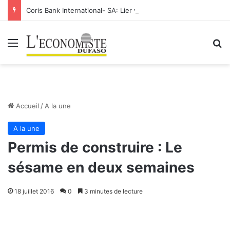
Coris Bank International- SA: Lier votre compte bancaire à votre Orange Money
Menu
R
Accueil
/
A la une
A la une
Permis de construire : Le
sésame en deux semaines
18 juillet 2016
0
3 minutes de lecture