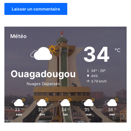
Météo
34
℃
Ouagadougou
34º - 26º
46%
3.79 km/h
Nuages Dispersés
33
32
34
35
36
℃
℃
℃
℃
℃
sam
dim
lun
mar
mer