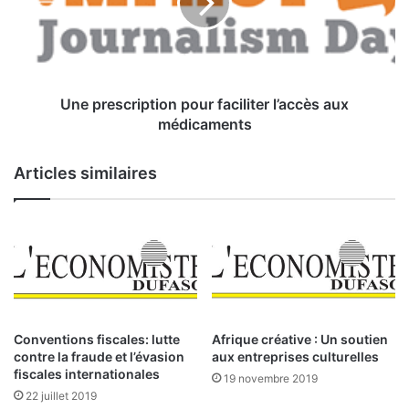
e
r
r
e
a
s
r
c
é
r
v
i
Une prescription pour faciliter l’accès aux
o
p
médicaments
l
t
u
i
Articles similaires
t
o
i
n
o
p
n
o
n
u
é
r
l
f
a
a
c
c
Conventions fiscales: lutte
Afrique créative : Un soutien
h
i
contre la fraude et l’évasion
aux entreprises culturelles
i
l
fiscales internationales
19 novembre 2019
r
i
22 juillet 2019
u
t