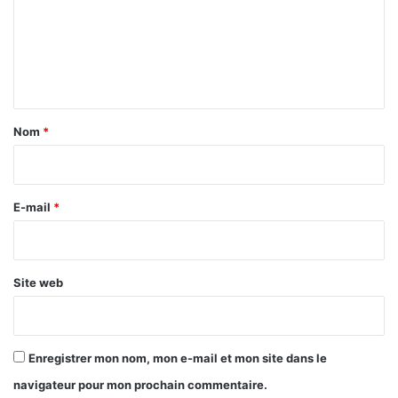
I
t
m
n
s
e
d
e
n
t
a
Nom
*
i
r
e
E-mail
*
*
Site web
Enregistrer mon nom, mon e-mail et mon site dans le
navigateur pour mon prochain commentaire.