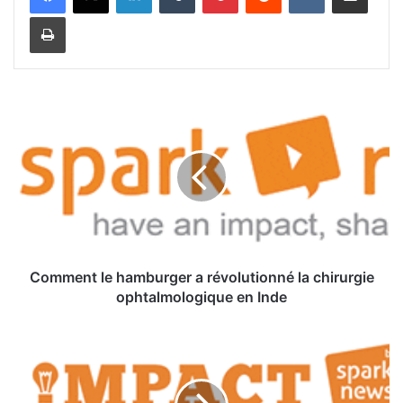
Imprimer
C
o
m
m
e
n
t
l
e
h
Comment le hamburger a révolutionné la chirurgie
a
ophtalmologique en Inde
m
b
U
u
n
r
e
g
p