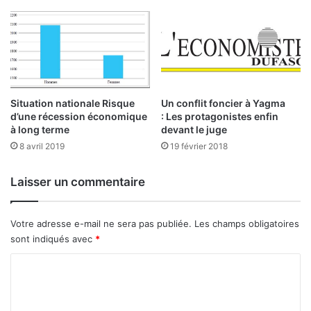
r
e
g
r
i
l
e
’
o
a
p
c
h
c
Situation nationale Risque
Un conflit foncier à Yagma
t
d’une récession économique
: Les protagonistes enfin
è
à long terme
devant le juge
a
s
l
a
8 avril 2019
19 février 2018
m
u
o
x
Laisser un commentaire
l
m
o
é
g
d
Votre adresse e-mail ne sera pas publiée.
Les champs obligatoires
i
i
sont indiqués avec
*
q
c
u
a
C
e
m
o
e
e
n
m
n