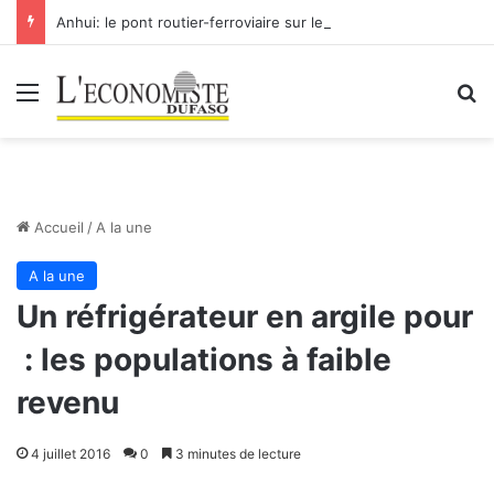
Anhui: le pont routier-ferroviaire sur le Yangtsé de Ma’anshan entre dans la phase finale en vue de sa mise en service
Menu
R
Accueil
/
A la une
A la une
Un réfrigérateur en argile pour
: les populations à faible
revenu
4 juillet 2016
0
3 minutes de lecture