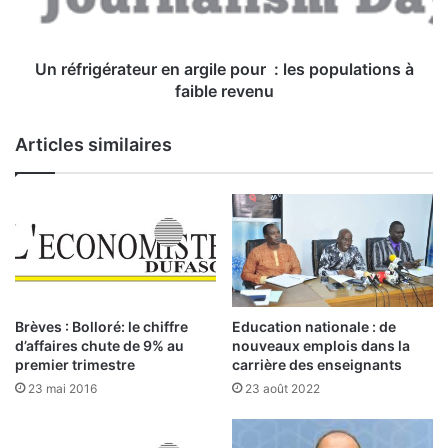
o
i
u
g
r
é
s
r
Un réfrigérateur en argile pour : les populations à
l
a
faible revenu
e
t
s
e
Articles similaires
t
u
a
r
t
e
u
n
q
a
u
r
o
g
i
l
Brèves : Bolloré: le chiffre
Education nationale : de
e
d’affaires chute de 9% au
nouveaux emplois dans la
p
premier trimestre
carrière des enseignants
o
23 mai 2016
23 août 2022
u
r