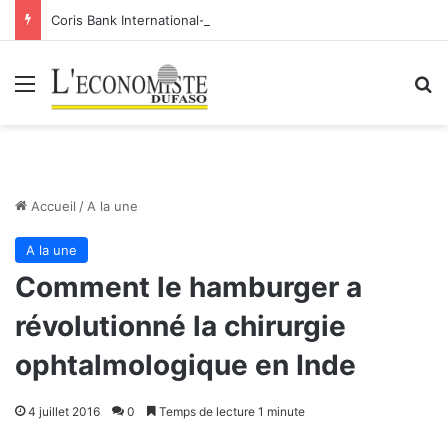
Coris Bank International- SA: Lier votre compte bancaire à votre Orange Money
Menu
R
Accueil
/
A la une
A la une
Comment le hamburger a
révolutionné la chirurgie
ophtalmologique en Inde
4 juillet 2016
0
Temps de lecture 1 minute