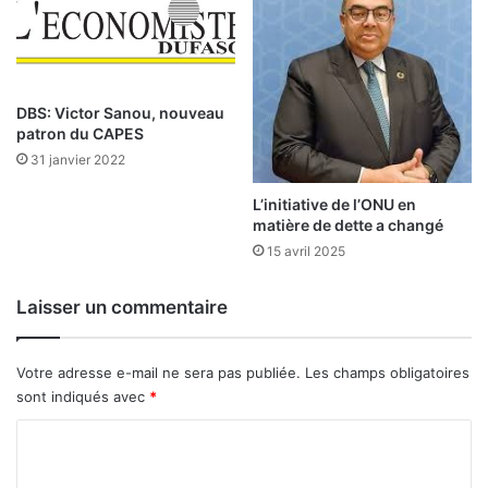
:
l
e
s
DBS: Victor Sanou, nouveau
patron du CAPES
p
o
31 janvier 2022
p
u
L’initiative de l’ONU en
matière de dette a changé
l
a
15 avril 2025
t
i
Laisser un commentaire
o
n
s
Votre adresse e-mail ne sera pas publiée.
Les champs obligatoires
à
sont indiqués avec
*
f
a
C
i
o
b