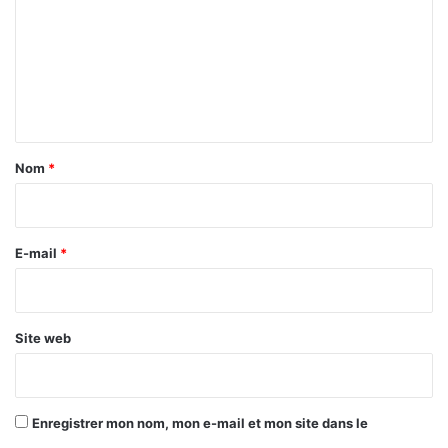
l
m
e
m
r
e
e
v
n
e
t
n
u
a
Nom
*
i
r
e
E-mail
*
*
Site web
Enregistrer mon nom, mon e-mail et mon site dans le