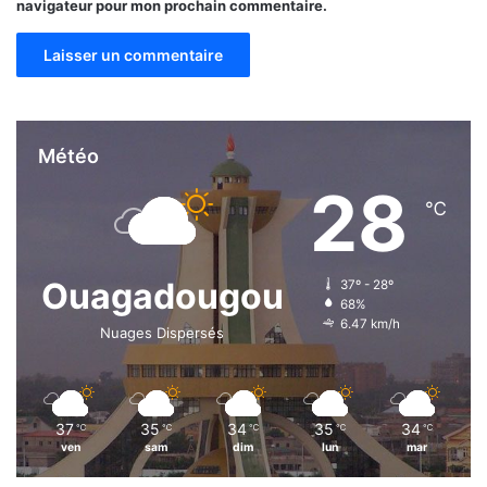
navigateur pour mon prochain commentaire.
Météo
28
℃
Ouagadougou
37º - 28º
68%
6.47 km/h
Nuages Dispersés
37
35
34
35
34
℃
℃
℃
℃
℃
ven
sam
dim
lun
mar