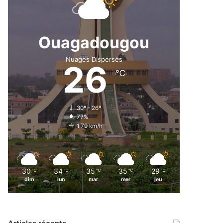
Ouagadougou
Nuages Dispersés
26
℃
30º - 26º
77%
1.79 km/h
30
34
35
35
29
℃
℃
℃
℃
℃
dim
lun
mar
mer
jeu