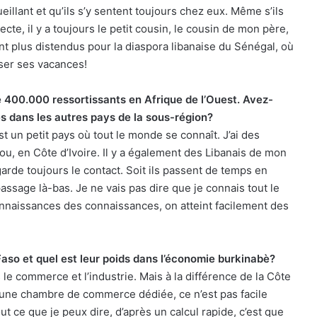
illant et qu’ils s’y sentent toujours chez eux. Même s’ils
recte, il y a toujours le petit cousin, le cousin de mon père,
sont plus distendus pour la diaspora libanaise du Sénégal, où
sser ses vacances!
e 400.000 ressortissants en Afrique de l’Ouest. Avez-
s dans les autres pays de la sous-région?
st un petit pays où tout le monde se connaît. J’ai des
ou, en Côte d’Ivoire. Il y a également des Libanais de mon
garde toujours le contact. Soit ils passent de temps en
passage là-bas. Je ne vais pas dire que je connais tout le
nnaissances des connaissances, on atteint facilement des
Faso et quel est leur poids dans l’économie burkinabè?
 le commerce et l’industrie. Mais à la différence de la Côte
 une chambre de commerce dédiée, ce n’est pas facile
t ce que je peux dire, d’après un calcul rapide, c’est que