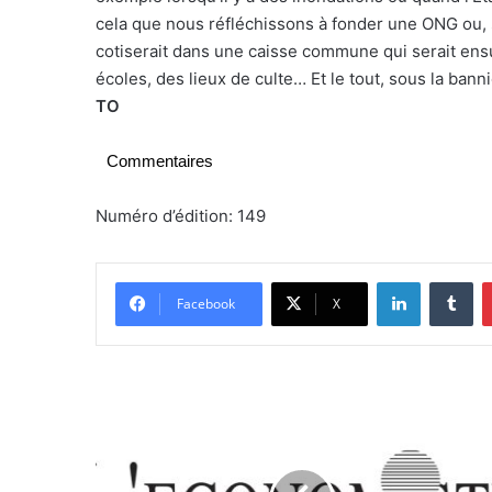
cela que nous réfléchissons à fonder une ONG ou, 
cotiserait dans une caisse commune qui serait ensu
écoles, des lieux de culte… Et le tout, sous la ban
TO
Commentaires
Numéro d’édition: 149
Linkedin
Tumblr
Facebook
X
S
u
b
v