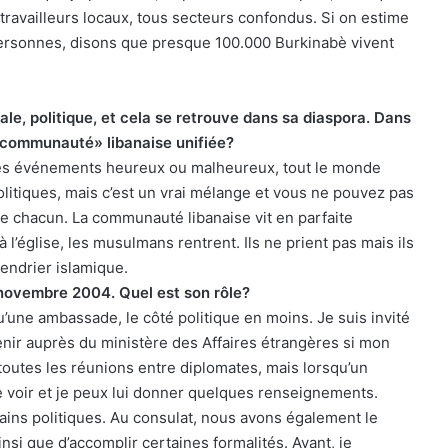
travailleurs locaux, tous secteurs confondus. Si on estime
 personnes, disons que presque 100.000 Burkinabè vivent
le, politique, et cela se retrouve dans sa diaspora. Dans
 «communauté» libanaise unifiée?
r des événements heureux ou malheureux, tout le monde
litiques, mais c’est un vrai mélange et vous ne pouvez pas
e chacun. La communauté libanaise vit en parfaite
’église, les musulmans rentrent. Ils ne prient pas mais ils
lendrier islamique.
 novembre 2004. Quel est son rôle?
’une ambassade, le côté politique en moins. Je suis invité
enir auprès du ministère des Affaires étrangères si mon
toutes les réunions entre diplomates, mais lorsqu’un
 voir et je peux lui donner quelques renseignements.
tains politiques. Au consulat, nous avons également le
nsi que d’accomplir certaines formalités. Avant, je