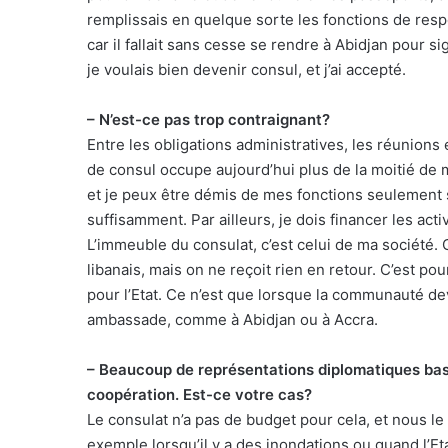
remplissais en quelque sorte les fonctions de respo
car il fallait sans cesse se rendre à Abidjan pour 
je voulais bien devenir consul, et j’ai accepté.
– N’est-ce pas trop contraignant?
Entre les obligations administratives, les réunions 
de consul occupe aujourd’hui plus de la moitié d
et je peux être démis de mes fonctions seulement 
suffisamment. Par ailleurs, je dois financer les act
L’immeuble du consulat, c’est celui de ma société.
libanais, mais on ne reçoit rien en retour. C’est p
pour l’Etat. Ce n’est que lorsque la communauté dev
ambassade, comme à Abidjan ou à Accra.
– Beaucoup de représentations diplomatiques bas
coopération. Est-ce votre cas?
Le consulat n’a pas de budget pour cela, et nous le
exemple lorsqu’il y a des inondations ou quand l’Etat