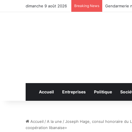
dimanche 9 août 2026
Breaking News
Anhui: le pont
Accueil
Entreprises
Politique
Socié
Accueil
/
A la une
/
Joseph Hage, consul honoraire du L
coopération libanaise»