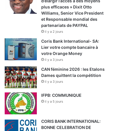
d’élargir l’accès à des moyens
plus efficaces » Dixit Otto
Williams, Senior Vice President
et Responsable mondial des
partenariats de PAYPAL
il y a 2 jours
Coris Bank International- SA:
Lier votre compte bancaire à
votre Orange Money
il y a 3 jours
CAN féminine 2026 : les Etalons
Dames quittent la compétition
il y a 3 jours
IFPB: COMMUNIQUE
il y a 5 jours
CORIS BANK INTERNATIONAL:
BONNE CELEBRATION DE