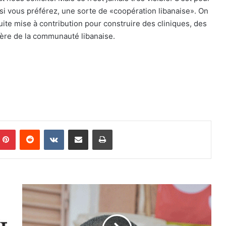
si vous préférez, une sorte de «coopération libanaise». On
ite mise à contribution pour construire des cliniques, des
nière de la communauté libanaise.
Pinterest
Reddit
VKontakte
Partager par email
Imprimer
L
e
n
t