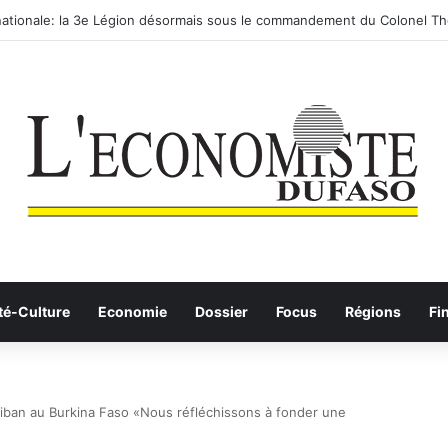
 routier-ferroviaire sur le Yangtsé de Ma’anshan entre dans la phase fin
té-Culture
Economie
Dossier
Focus
Régions
Fi
iban au Burkina Faso «Nous réfléchissons à fonder une