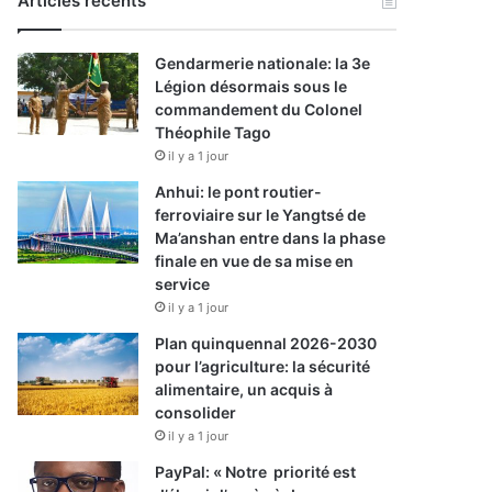
Articles récents
Gendarmerie nationale: la 3e
Légion désormais sous le
commandement du Colonel
Théophile Tago
il y a 1 jour
Anhui: le pont routier-
ferroviaire sur le Yangtsé de
Ma’anshan entre dans la phase
finale en vue de sa mise en
service
il y a 1 jour
Plan quinquennal 2026-2030
pour l’agriculture: la sécurité
alimentaire, un acquis à
consolider
il y a 1 jour
PayPal: « Notre priorité est