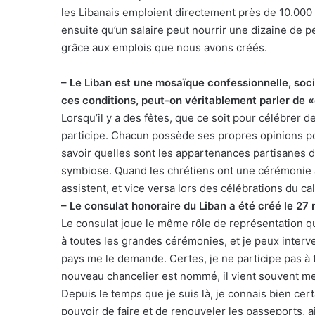
les Libanais emploient directement près de 10.000 
ensuite qu’un salaire peut nourrir une dizaine de
grâce aux emplois que nous avons créés.
– Le Liban est une mosaïque confessionnelle, socia
ces conditions, peut-on véritablement parler de
Lorsqu’il y a des fêtes, que ce soit pour célébre
participe. Chacun possède ses propres opinions po
savoir quelles sont les appartenances partisanes d
symbiose. Quand les chrétiens ont une cérémonie à l
assistent, et vice versa lors des célébrations du ca
– Le consulat honoraire du Liban a été créé le 27
Le consulat joue le même rôle de représentation qu
à toutes les grandes cérémonies, et je peux interv
pays me le demande. Certes, je ne participe pas à 
nouveau chancelier est nommé, il vient souvent me
Depuis le temps que je suis là, je connais bien cer
pouvoir de faire et de renouveler les passeports, ai