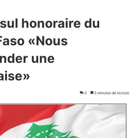
sul honoraire du
 Faso «Nous
onder une
aise»
0
5 minutes de lecture