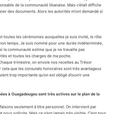
nsable de la communauté libanaise. Mais c’était difficile
signer des documents. Alors les autorités m’ont demandé si
et toutes les cérémonies auxquelles je suis invité, le rôle
e mon temps. Je suis nommé pour une durée indéterminée,
si la communauté estime que je ne travaille pas
ivités et toutes les charges de ma poche.
 Chaque trimestre, on envoie nos recettes au Trésor
our cela que les consulats honoraires sont très avantageux
ient trop importante qu’on est obligé d’ouvrir une
ées à Ouagadougou sont très actives sur le plan de la
 faisons seulement à titre personnel. On intervient par
 nous sollicite. Mais ce n’est jamais très visible. C’est pour