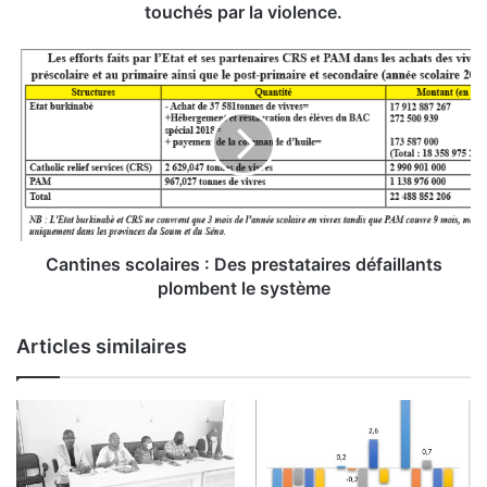
d
touchés par la violence.
u
c
C
a
a
t
n
i
t
o
i
n
n
:
e
L
s
e
s
s
c
Cantines scolaires : Des prestataires défaillants
é
o
plombent le système
t
l
a
a
Articles similaires
b
i
l
r
i
e
s
s
s
:
e
D