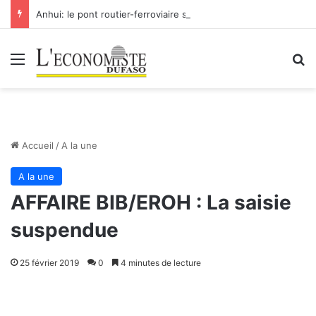
Anhui: le pont routier-ferroviaire sur le Yangtsé de Ma’anshan entre dans la phase finale en vue de sa mise en service
Menu
R
Accueil
/
A la une
A la une
AFFAIRE BIB/EROH : La saisie
suspendue
25 février 2019
0
4 minutes de lecture