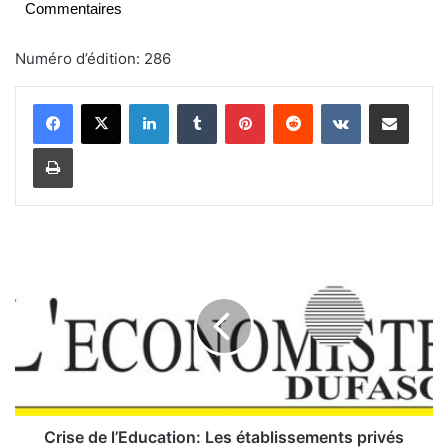
Commentaires
Numéro d’édition: 286
Linkedin
Tumblr
Pinterest
Reddit
VKontakte
Partager par email
Imprimer
C
r
i
s
e
d
e
l
’
E
Crise de l’Education: Les établissements privés