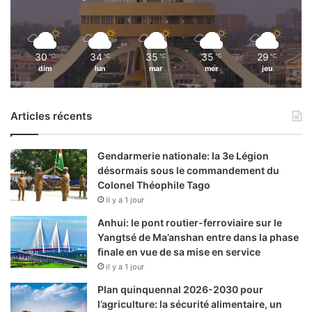
30
34
35
35
29
℃
℃
℃
℃
℃
dim
lun
mar
mer
jeu
Articles récents
Gendarmerie nationale: la 3e Légion
désormais sous le commandement du
Colonel Théophile Tago
il y a 1 jour
Anhui: le pont routier-ferroviaire sur le
Yangtsé de Ma’anshan entre dans la phase
finale en vue de sa mise en service
il y a 1 jour
Plan quinquennal 2026-2030 pour
l’agriculture: la sécurité alimentaire, un