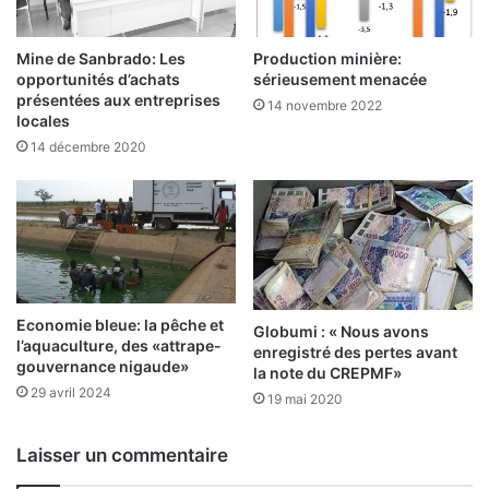
m
e
e
s
n
p
Mine de Sanbrado: Les
Production minière:
t
r
opportunités d’achats
sérieusement menacée
s
e
présentées aux entreprises
14 novembre 2022
p
s
locales
r
t
14 décembre 2020
i
a
v
t
é
a
s
i
t
r
o
e
u
s
c
Economie bleue: la pêche et
d
Globumi : « Nous avons
l’aquaculture, des «attrape-
h
é
enregistré des pertes avant
gouvernance nigaude»
é
f
la note du CREPMF»
s
29 avril 2024
a
19 mai 2020
p
i
a
l
Laisser un commentaire
r
l
l
a