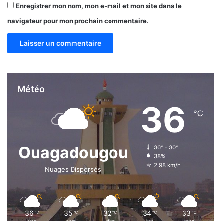
Enregistrer mon nom, mon e-mail et mon site dans le
navigateur pour mon prochain commentaire.
Météo
36
℃
Ouagadougou
36º - 30º
38%
2.98 km/h
Nuages Dispersés
36
35
32
34
33
℃
℃
℃
℃
℃