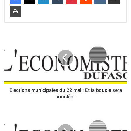
Imprimer
E
l
e
c
t
i
o
n
s
m
Elections municipales du 22 mai : Et la boucle sera
u
bouclée !
n
i
C
c
o
i
r
p
r