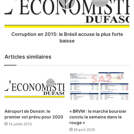
a
u
l
p
e
t
s
i
d
o
u
n
Corruption en 2015: le Brésil accuse la plus forte
2
e
baisse
2
n
m
2
Articles similaires
a
0
i
1
:
5
:
E
l
t
e
l
B
a
r
b
é
Aéroport de Donsin: le
« BRVM : le marché boursier
o
s
premier vol prévu pour 2020
conclu la semaine dans le
u
i
rouge »
14 juillet 2015
c
l
29 avril 2025
l
a