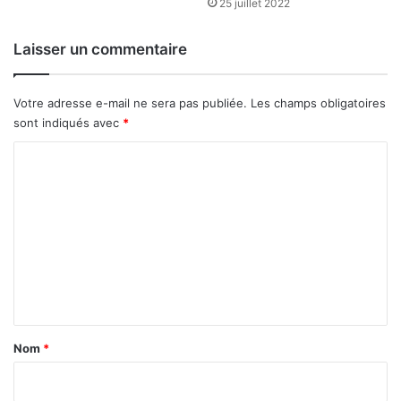
25 juillet 2022
s
d
e
Laisser un commentaire
s
p
r
Votre adresse e-mail ne sera pas publiée.
Les champs obligatoires
o
sont indiqués avec
*
j
C
e
t
o
s
m
p
r
m
é
e
s
e
n
n
t
t
a
é
Nom
*
s
i
r