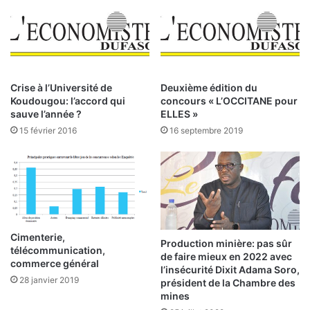
s
n
h
a
u
t
m
i
a
o
n
n
Crise à l’Université de
Deuxième édition du
i
a
Koudougou: l’accord qui
concours « L’OCCITANE pour
t
l
sauve l’année ?
ELLES »
a
:
15 février 2016
16 septembre 2019
i
r
L
e
e
s
s
r
é
s
Cimenterie,
u
Production minière: pas sûr
télécommunication,
de faire mieux en 2022 avec
l
commerce général
l’insécurité Dixit Adama Soro,
t
28 janvier 2019
président de la Chambre des
a
mines
t