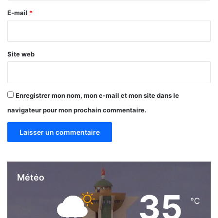
e
E-mail
*
*
Site web
Enregistrer mon nom, mon e-mail et mon site dans le
navigateur pour mon prochain commentaire.
Météo
35
℃