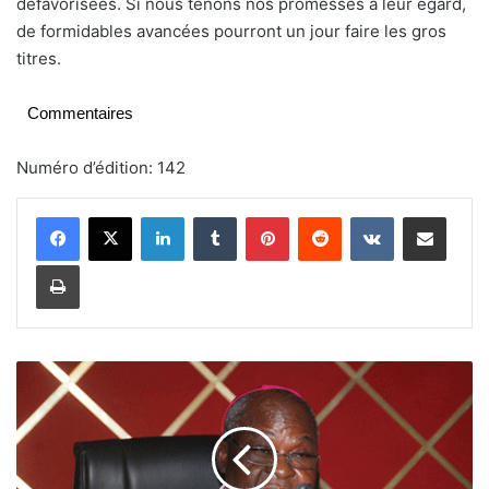
défavorisées. Si nous tenons nos promesses à leur égard,
de formidables avancées pourront un jour faire les gros
titres.
Commentaires
Numéro d’édition: 142
Linkedin
Tumblr
Pinterest
Reddit
VKontakte
Partager par email
Imprimer
A
t
t
a
q
u