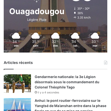
Ouagadougou
35º - 30º
38%
3.35 km/h
Légère Pluie
34
35
32
34
33
℃
℃
℃
℃
℃
ven
sam
dim
lun
mar
Articles récents
Gendarmerie nationale: la 3e Légion
désormais sous le commandement du
Colonel Théophile Tago
il y a 4 secondes
Anhui: le pont routier-ferroviaire sur le
Yangtsé de Ma’anshan entre dans la phase
finale en vue de sa mise en service