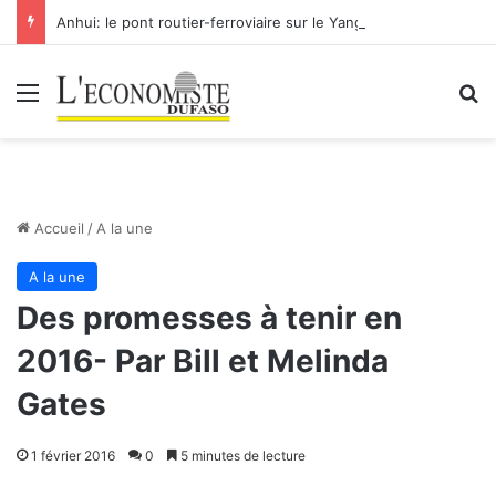
Anhui: le pont routier-ferroviaire sur le Yangtsé de Ma’anshan entre dans la phase finale en vue de sa mise en service
Menu
R
Accueil
/
A la une
A la une
Des promesses à tenir en
2016- Par Bill et Melinda
Gates
1 février 2016
0
5 minutes de lecture