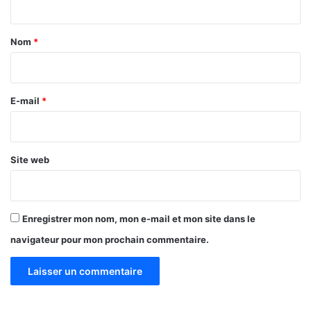
t
a
Nom
*
i
r
e
E-mail
*
*
Site web
Enregistrer mon nom, mon e-mail et mon site dans le
navigateur pour mon prochain commentaire.