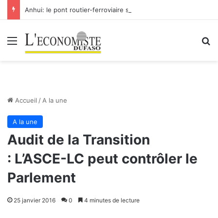
Anhui: le pont routier-ferroviaire sur le Yangtsé de Ma’anshan entre dans la phase finale en vue de sa mise en service
Menu
R
Accueil
/
A la une
A la une
Audit de la Transition
: L’ASCE-LC peut contrôler le
Parlement
25 janvier 2016
0
4 minutes de lecture