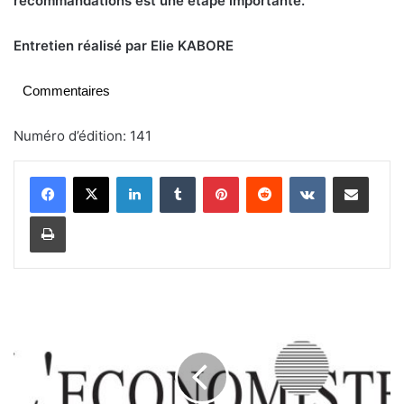
recommandations est une étape importante.
Entretien réalisé par Elie KABORE
Commentaires
Numéro d’édition: 141
Linkedin
Tumblr
Pinterest
Reddit
VKontakte
Partager par email
Imprimer
T
o
u
r
i
s