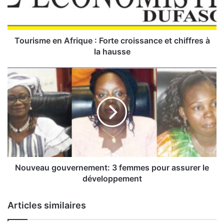
m
e
e
n
Tourisme en Afrique : Forte croissance et chiffres à
A
la hausse
f
r
N
i
o
q
u
u
v
e
e
:
a
u
F
g
o
o
r
u
Nouveau gouvernement: 3 femmes pour assurer le
t
v
développement
e
e
c
r
Articles similaires
r
n
o
e