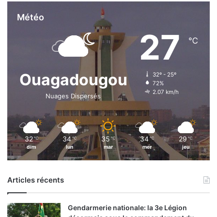
Météo
27
℃
Ouagadougou
32º - 25º
72%
2.07 km/h
Nuages Dispersés
32
34
35
34
29
℃
℃
℃
℃
℃
dim
lun
mar
mer
jeu
Articles récents
Gendarmerie nationale: la 3e Légion