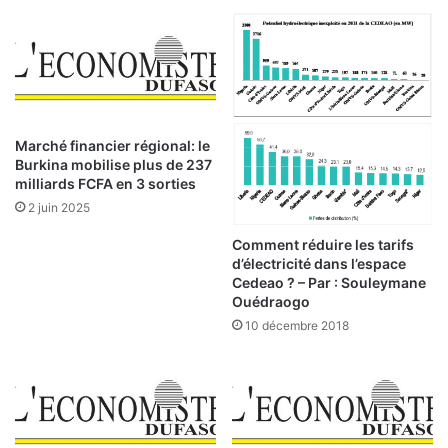
i
m
s
e
s
n
a
t
n
:
c
3
e
f
Marché financier régional: le
e
e
Burkina mobilise plus de 237
t
m
milliards FCFA en 3 sorties
c
m
2 juin 2025
h
e
i
s
Comment réduire les tarifs
f
d’électricité dans l’espace
p
Cedeao ? – Par : Souleymane
f
o
Ouédraogo
r
u
e
10 décembre 2018
r
s
a
à
s
l
s
a
u
h
r