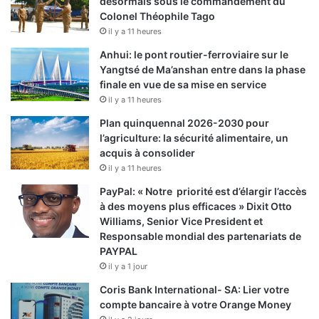
désormais sous le commandement du
Colonel Théophile Tago
il y a 11 heures
Anhui: le pont routier-ferroviaire sur le
Yangtsé de Ma’anshan entre dans la phase
finale en vue de sa mise en service
il y a 11 heures
Plan quinquennal 2026-2030 pour
l’agriculture: la sécurité alimentaire, un
acquis à consolider
il y a 11 heures
PayPal: « Notre priorité est d’élargir l’accès
à des moyens plus efficaces » Dixit Otto
Williams, Senior Vice President et
Responsable mondial des partenariats de
PAYPAL
il y a 1 jour
Coris Bank International- SA: Lier votre
compte bancaire à votre Orange Money