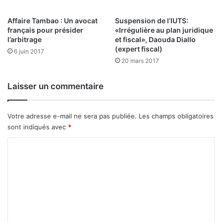
a
e
u
r
Affaire Tambao : Un avocat
Suspension de l’IUTS:
s
l
français pour présider
«Irrégulière au plan juridique
s
e
l’arbitrage
et fiscal», Daouda Diallo
e
d
(expert fiscal)
6 juin 2017
é
20 mars 2017
v
e
Laisser un commentaire
l
o
p
Votre adresse e-mail ne sera pas publiée.
Les champs obligatoires
p
sont indiqués avec
*
e
m
C
e
n
o
t
m
m
e
n