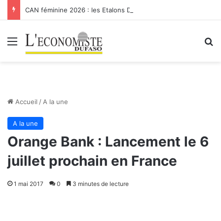
CAN féminine 2026 : les Etalons Dames quittent la compétition
Menu
R
Accueil
/
A la une
A la une
Orange Bank : Lancement le 6
juillet prochain en France
1 mai 2017
0
3 minutes de lecture