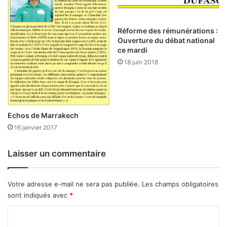
e
t
p
Réforme des rémunérations :
r
Ouverture du débat national
ce mardi
o
c
18 juin 2018
h
a
i
n
e
Echos de Marrakech
n
16 janvier 2017
F
r
Laisser un commentaire
a
n
c
Votre adresse e-mail ne sera pas publiée.
Les champs obligatoires
e
sont indiqués avec
*
C