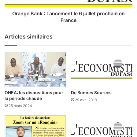
a
s
n
k
Orange Bank : Lancement le 6 juillet prochain en
:
France
L
Articles similaires
a
n
c
e
m
e
n
t
l
ONEA: les dispositions pour
De Bonnes Sources
e
la période chaude
29 avril 2019
6
25 mars 2024
j
u
i
l
l