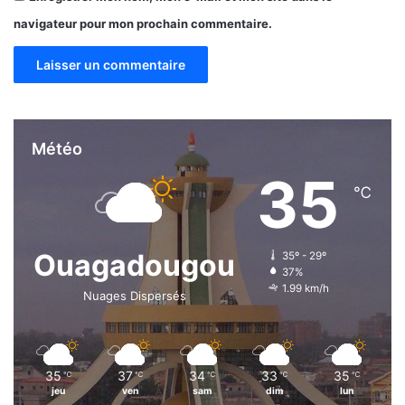
navigateur pour mon prochain commentaire.
Météo
35
℃
Ouagadougou
35º - 29º
37%
1.99 km/h
Nuages Dispersés
35
37
34
33
35
℃
℃
℃
℃
℃
jeu
ven
sam
dim
lun