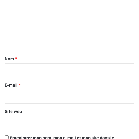
o
m
m
e
n
t
a
Nom
*
i
r
e
E-mail
*
*
Site web
Enregistrer mon nom, mon e-mail et mon site dans le