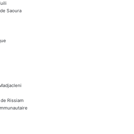
ili
 de Saoura
que
Madjacleni
 de Rissiam
ommunautaire