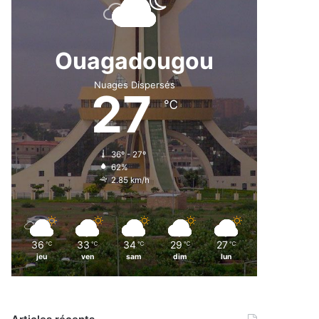
Ouagadougou
Nuages Dispersés
27
℃
36º - 27º
62%
2.85 km/h
36
33
34
29
27
℃
℃
℃
℃
℃
jeu
ven
sam
dim
lun