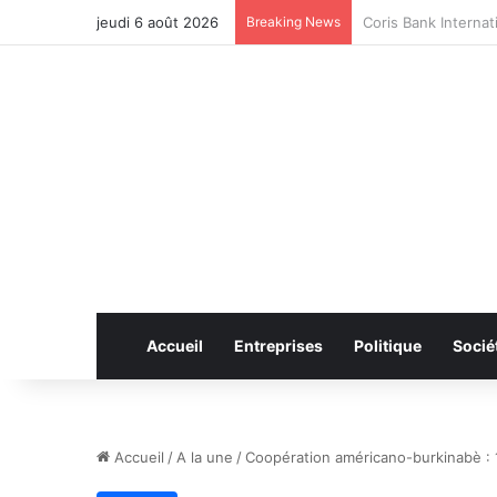
jeudi 6 août 2026
Breaking News
CAN féminine 2026 
Accueil
Entreprises
Politique
Socié
Accueil
/
A la une
/
Coopération américano-burkinabè : 