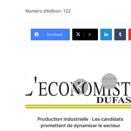
Numéro d’édition: 132
Linkedin
Tumblr
Facebook
X
P
r
o
d
u
c
t
i
o
n
Production industrielle : Les candidats
i
promettent de dynamiser le secteur
n