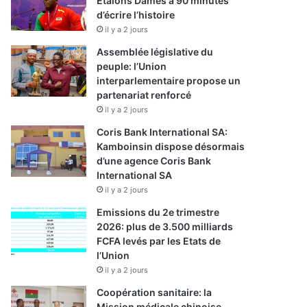
Etalons Dames à 90 minutes
d’écrire l’histoire
il y a 2 jours
Assemblée législative du
peuple: l’Union
interparlementaire propose un
partenariat renforcé
il y a 2 jours
Coris Bank International SA:
Kamboinsin dispose désormais
d’une agence Coris Bank
International SA
il y a 2 jours
Emissions du 2e trimestre
2026: plus de 3.500 milliards
FCFA levés par les Etats de
l’Union
il y a 2 jours
Coopération sanitaire: la
Mission médicale chinoise