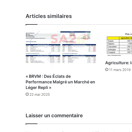
d
u
Articles similaires
s
t
r
i
e
l
l
e
Agriculture: 
:
11 mars 2019
« BRVM : Des Éclats de
L
Performance Malgré un Marché en
e
Léger Repli »
s
22 mai 2025
c
a
n
Laisser un commentaire
d
i
d