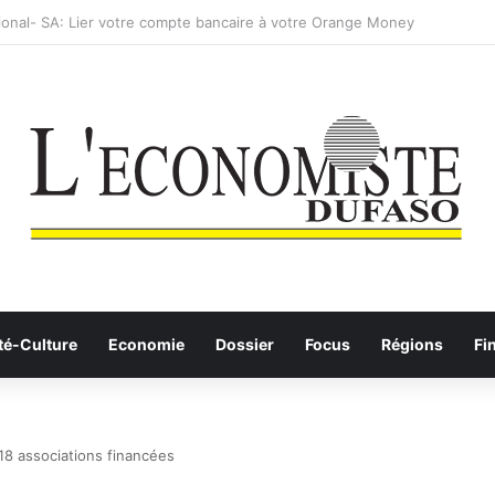
: les Etalons Dames quittent la compétition
té-Culture
Economie
Dossier
Focus
Régions
Fi
18 associations financées