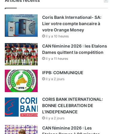
Articles récents
Coris Bank International- SA:
Lier votre compte bancaire à
votre Orange Money
il y a 10 heures
CAN féminine 2026 : les Etalons
Dames quittent la compétition
il y a 11 heures
IFPB: COMMUNIQUE
il y a 2 jours
CORIS BANK INTERNATIONAL:
BONNE CELEBRATION DE
L’INDEPENDANCE
il y a 2 jours
CAN féminine 2026 : Les