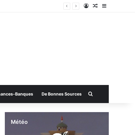
Connexion
Article Aléatoire
Sidebar (bar
Rechercher
nances-Banques
De Bonnes Sources
Météo