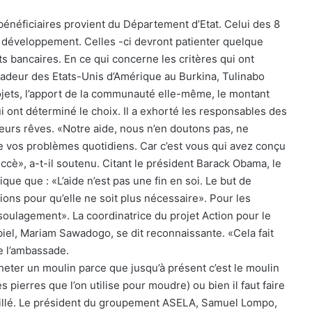
bénéficiaires provient du Département d’Etat. Celui des 8
le développement. Celles -ci devront patienter quelque
s bancaires. En ce qui concerne les critères qui ont
ssadeur des Etats-Unis d’Amérique au Burkina, Tulinabo
ojets, l’apport de la communauté elle-même, le montant
ont déterminé le choix. Il a exhorté les responsables des
 leurs rêves. «Notre aide, nous n’en doutons pas, ne
de vos problèmes quotidiens. Car c’est vous qui avez conçu
uccè», a-t-il soutenu. Citant le président Barack Obama, le
ue que : «L’aide n’est pas une fin en soi. Le but de
ions pour qu’elle ne soit plus nécessaire». Pour les
oulagement». La coordinatrice du projet Action pour le
el, Mariam Sawadogo, se dit reconnaissante. «Cela fait
e l’ambassade.
eter un moulin parce que jusqu’à présent c’est le moulin
 pierres que l’on utilise pour moudre) ou bien il faut faire
taillé. Le président du groupement ASELA, Samuel Lompo,