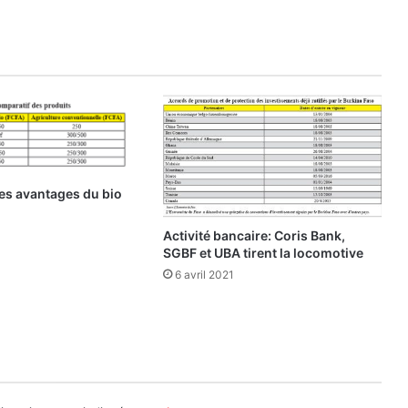
e
l
’
a
g
r
i
c
u
l
les avantages du bio
t
u
Activité bancaire: Coris Bank,
r
SGBF et UBA tirent la locomotive
e
6 avril 2021
:
L
e
s
s
o