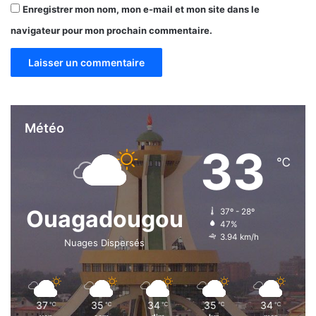
v
Enregistrer mon nom, mon e-mail et mon site dans le
e
navigateur pour mon prochain commentaire.
l
o
p
p
e
m
e
Météo
n
33
t
℃
Ouagadougou
37º - 28º
47%
3.94 km/h
Nuages Dispersés
37
35
34
35
34
℃
℃
℃
℃
℃