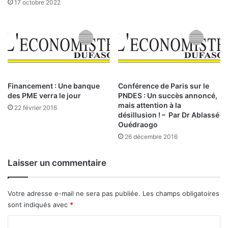
17 octobre 2022
r
e
s
p
r
e
m
i
Financement : Une banque
Conférence de Paris sur le
des PME verra le jour
PNDES : Un succès annoncé,
è
mais attention à la
r
22 février 2016
désillusion ! – Par Dr Ablassé
e
Ouédraogo
s
26 décembre 2016
:
E
Laisser un commentaire
v
i
t
Votre adresse e-mail ne sera pas publiée.
Les champs obligatoires
e
sont indiqués avec
*
r
C
l