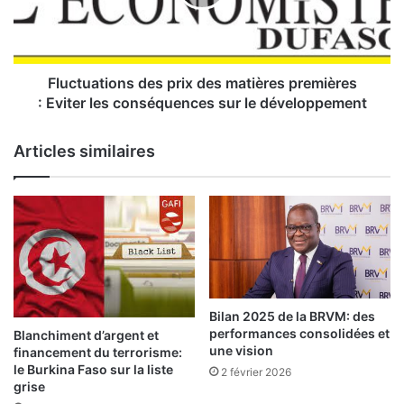
u
a
t
i
o
Fluctuations des prix des matières premières
n
: Eviter les conséquences sur le développement
s
d
Articles similaires
e
s
p
r
i
x
d
e
s
Bilan 2025 de la BRVM: des
m
performances consolidées et
Blanchiment d’argent et
a
une vision
financement du terrorisme:
t
le Burkina Faso sur la liste
2 février 2026
i
grise
è