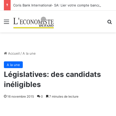
Coris Bank International- SA: Lier votre compte bancaire à votre Orange Money
Menu
R
Accueil
/
A la une
A la une
Législatives: des candidats
inéligibles
16 novembre 2015
0
7 minutes de lecture