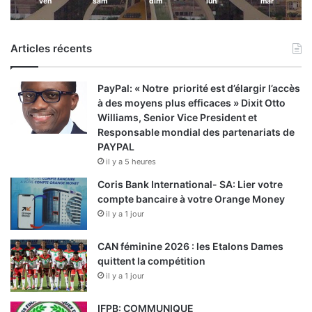
ven
sam
dim
lun
mar
Articles récents
PayPal: « Notre priorité est d’élargir l’accès
à des moyens plus efficaces » Dixit Otto
Williams, Senior Vice President et
Responsable mondial des partenariats de
PAYPAL
il y a 5 heures
Coris Bank International- SA: Lier votre
compte bancaire à votre Orange Money
il y a 1 jour
CAN féminine 2026 : les Etalons Dames
quittent la compétition
il y a 1 jour
IFPB: COMMUNIQUE