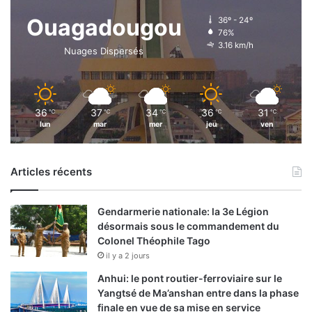
Ouagadougou
36º - 24º
76%
3.16 km/h
Nuages Dispersés
36
37
34
36
31
℃
℃
℃
℃
℃
lun
mar
mer
jeu
ven
Articles récents
Gendarmerie nationale: la 3e Légion
désormais sous le commandement du
Colonel Théophile Tago
il y a 2 jours
Anhui: le pont routier-ferroviaire sur le
Yangtsé de Ma’anshan entre dans la phase
finale en vue de sa mise en service