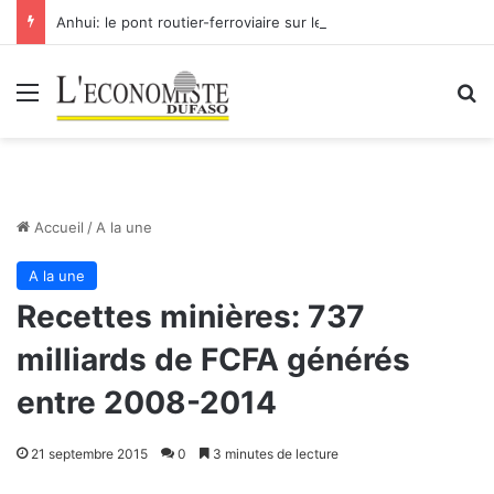
Anhui: le pont routier-ferroviaire sur le Yangtsé de Ma’anshan entre dans la phase finale en vue de sa mise en service
Menu
R
Accueil
/
A la une
A la une
Recettes minières: 737
milliards de FCFA générés
entre 2008-2014
21 septembre 2015
0
3 minutes de lecture