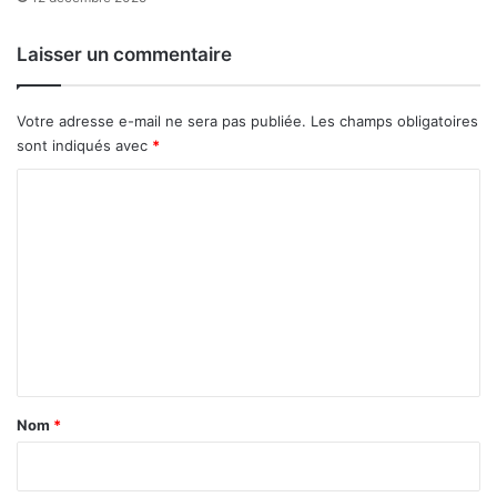
f
i
o
n
Laisser un commentaire
n
t
t
s
d
à
Votre adresse e-mail ne sera pas publiée.
Les champs obligatoires
u
p
sont indiqués avec
*
b
o
r
l
C
u
é
o
i
m
t
i
m
q
m
u
e
e
s
n
t
a
Nom
*
i
r