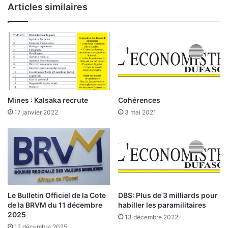
Articles similaires
r
t
n
s
a
C
n
C
t
I
l
-
a
B
R
F
S
:
Mines : Kalsaka recrute
Cohérences
E
17 janvier 2022
3 mai 2021
,
P
l
l
e
u
s
s
m
i
i
e
n
u
i
r
Le Bulletin Officiel de la Cote
DBS: Plus de 3 milliards pour
e
s
de la BRVM du 11 décembre
habiller les paramilitaires
r
p
2025
13 décembre 2022
s
o
12 décembre 2025