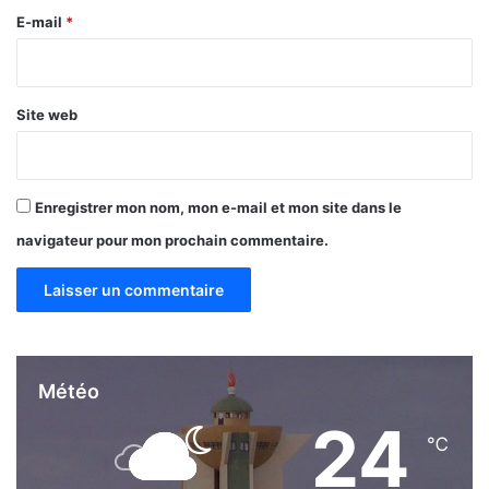
e
E-mail
*
*
Site web
Enregistrer mon nom, mon e-mail et mon site dans le
navigateur pour mon prochain commentaire.
Météo
24
℃