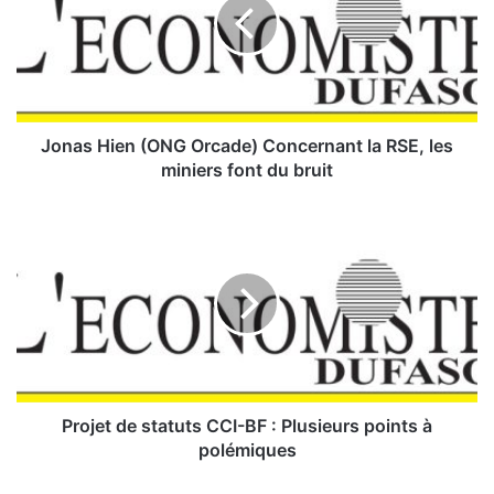
a
s
H
i
e
n
(
Jonas Hien (ONG Orcade) Concernant la RSE, les
O
miniers font du bruit
N
G
P
O
r
r
o
c
j
a
e
d
t
e
d
)
e
C
s
o
t
Projet de statuts CCI-BF : Plusieurs points à
n
a
polémiques
c
t
e
u