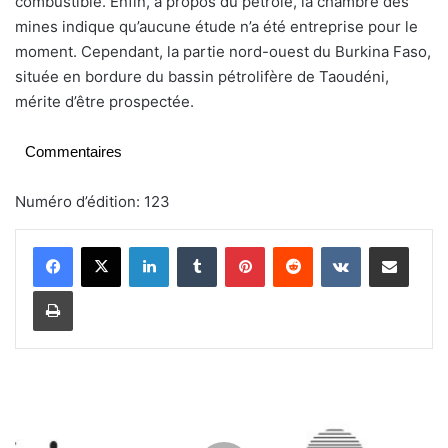
combustible. Enfin, à propos du pétrole, la chambre des
mines indique qu’aucune étude n’a été entreprise pour le
moment. Cependant, la partie nord-ouest du Burkina Faso,
située en bordure du bassin pétrolifère de Taoudéni,
mérite d’être prospectée.
Commentaires
Numéro d’édition: 123
Linkedin
Tumblr
Pinterest
Reddit
VKontakte
Partager par email
Imprimer
J
o
n