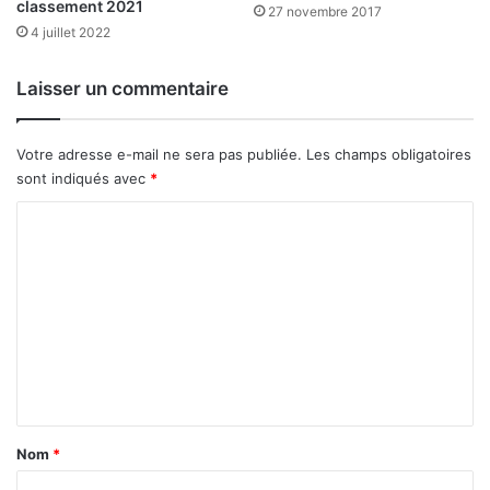
classement 2021
27 novembre 2017
4 juillet 2022
Laisser un commentaire
Votre adresse e-mail ne sera pas publiée.
Les champs obligatoires
sont indiqués avec
*
C
o
m
m
e
n
t
a
Nom
*
i