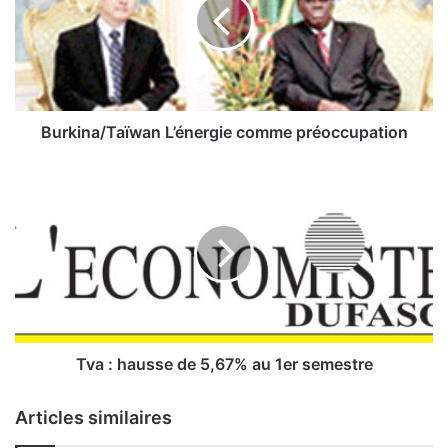
k
i
n
a
/
T
a
Burkina/Taïwan L’énergie comme préoccupation
ï
w
T
a
v
n
a
:
L
h
’
a
é
u
n
s
e
s
r
e
Tva : hausse de 5,67% au 1er semestre
g
d
i
e
Articles similaires
e
5
c
,