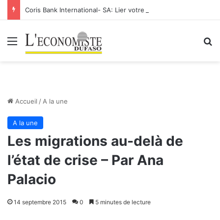
Coris Bank International- SA: Lier votre compte bancaire à votre Orange Money
Menu
R
Accueil
/
A la une
A la une
Les migrations au-delà de
l’état de crise – Par Ana
Palacio
14 septembre 2015
0
5 minutes de lecture