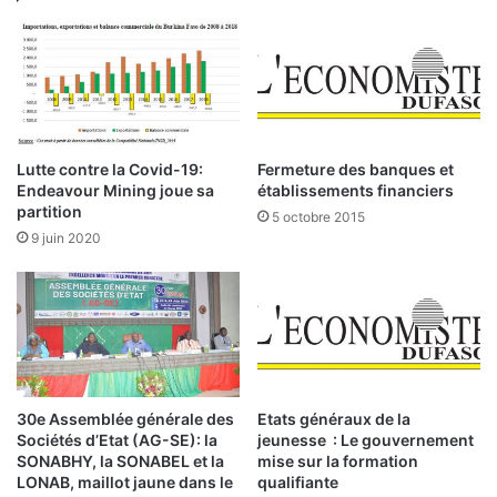
o
6
m
7
m
%
e
a
p
u
r
1
é
e
Lutte contre la Covid-19:
Fermeture des banques et
o
r
Endeavour Mining joue sa
établissements financiers
c
s
partition
5 octobre 2015
c
e
9 juin 2020
u
m
p
e
a
s
t
t
i
r
o
e
n
30e Assemblée générale des
Etats généraux de la
Sociétés d’Etat (AG-SE): la
jeunesse : Le gouvernement
SONABHY, la SONABEL et la
mise sur la formation
LONAB, maillot jaune dans le
qualifiante