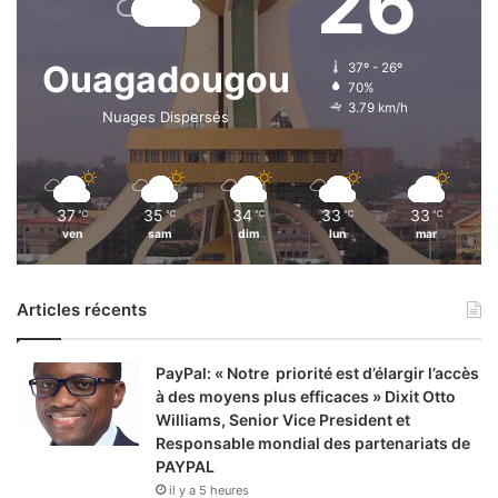
26
Ouagadougou
37º - 26º
70%
3.79 km/h
Nuages Dispersés
37
35
34
33
33
℃
℃
℃
℃
℃
ven
sam
dim
lun
mar
Articles récents
PayPal: « Notre priorité est d’élargir l’accès
à des moyens plus efficaces » Dixit Otto
Williams, Senior Vice President et
Responsable mondial des partenariats de
PAYPAL
il y a 5 heures