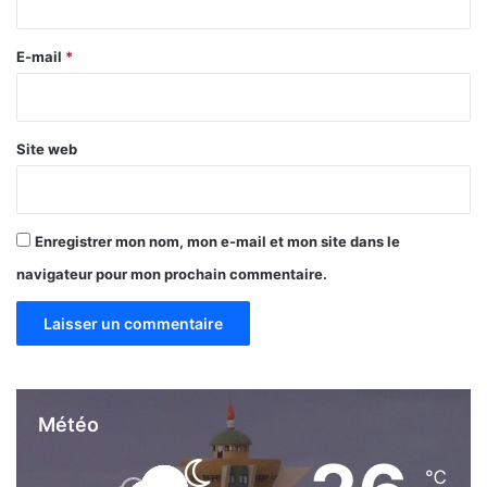
r
e
E-mail
*
*
Site web
Enregistrer mon nom, mon e-mail et mon site dans le
navigateur pour mon prochain commentaire.
Météo
℃