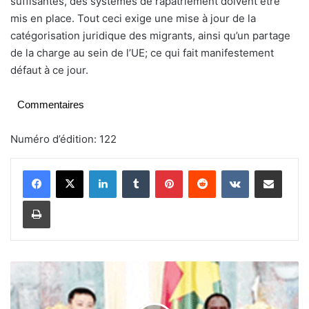
suffisantes, des systèmes de rapatriement doivent être
mis en place. Tout ceci exige une mise à jour de la
catégorisation juridique des migrants, ainsi qu’un partage
de la charge au sein de l’UE; ce qui fait manifestement
défaut à ce jour.
Commentaires
Numéro d’édition: 122
Linkedin
Tumblr
Pinterest
Reddit
VKontakte
Partager par email
Imprimer
B
u
r