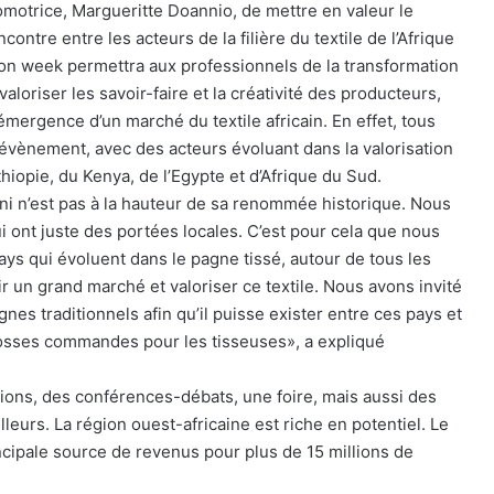
romotrice, Margueritte Doannio, de mettre en valeur le
contre entre les acteurs de la filière du textile de l’Afrique
hion week permettra aux professionnels de la transformation
loriser les savoir-faire et la créativité des producteurs,
’émergence d’un marché du textile africain. En effet, tous
t évènement, avec des acteurs évoluant dans la valorisation
thiopie, du Kenya, de l’Egypte et d’Afrique du Sud.
ni n’est pas à la hauteur de sa renommée historique. Nous
 ont juste des portées locales. C’est pour cela que nous
ys qui évoluent dans le pagne tissé, autour de tous les
ir un grand marché et valoriser ce textile. Nous avons invité
nes traditionnels afin qu’il puisse exister entre ces pays et
grosses commandes pour les tisseuses», a expliqué
ions, des conférences-débats, une foire, mais aussi des
illeurs. La région ouest-africaine est riche en potentiel. Le
ncipale source de revenus pour plus de 15 millions de