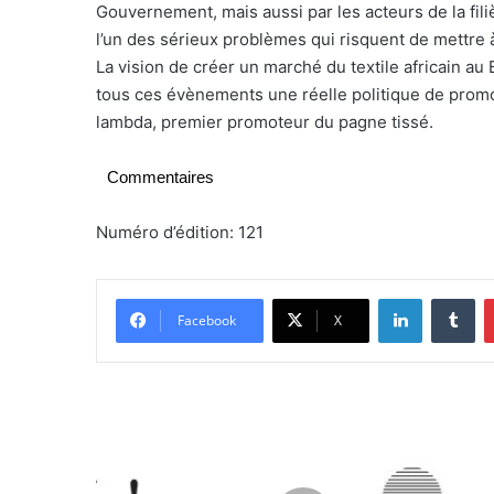
Gouvernement, mais aussi par les acteurs de la fili
l’un des sérieux problèmes qui risquent de mettre à ma
La vision de créer un marché du textile africain au 
tous ces évènements une réelle politique de promoti
lambda, premier promoteur du pagne tissé.
Commentaires
Numéro d’édition: 121
Linkedin
Tumblr
Facebook
X
E
d
u