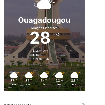
Ouagadougou
Nuages Dispersés
28
℃
37º - 26º
62%
3.28 km/h
37
35
34
33
33
℃
℃
℃
℃
℃
ven
sam
dim
lun
mar