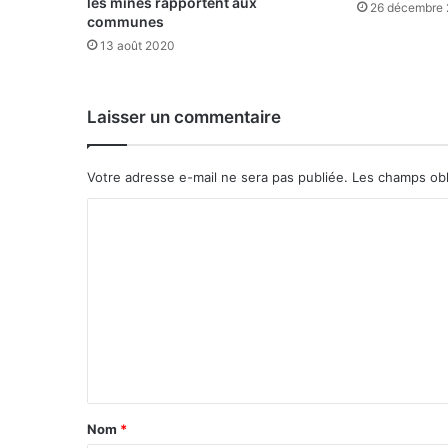
les mines rapportent aux
26 décembre 
t
communes
i
13 août 2020
o
n
d
Laisser un commentaire
e
s
p
Votre adresse e-mail ne sera pas publiée.
Les champs obl
a
r
C
e
o
n
t
m
s
m
d
’
e
é
n
l
t
è
v
a
Nom
*
e