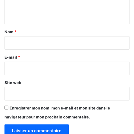
e
n
t
a
Nom
*
i
r
e
E-mail
*
*
Site web
Enregistrer mon nom, mon e-mail et mon site dans le
navigateur pour mon prochain commentaire.