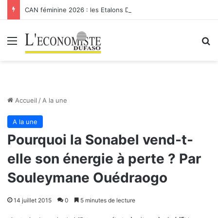
CAN féminine 2026 : les Etalons Dames quittent la compétition
Menu
R
Accueil
/
A la une
A la une
Pourquoi la Sonabel vend-t-
elle son énergie à perte ? Par
Souleymane Ouédraogo
14 juillet 2015
0
5 minutes de lecture