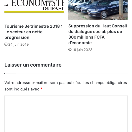
c
r
o
î
t
Suppression du Haut Conseil
Tourisme 3e trimestre 2018 :
du dialogue social: plus de
r
Le secteur en nette
300 millions FCFA
progression
e
d’économie
l
24 juin 2019
19 juin 2023
a
p
r
Laisser un commentaire
o
d
u
Votre adresse e-mail ne sera pas publiée.
Les champs obligatoires
c
sont indiqués avec
*
t
i
C
o
o
n
m
m