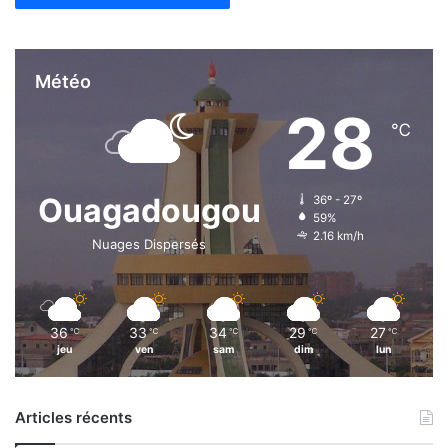
Météo
28
℃
Ouagadougou
36º - 27º
59%
2.16 km/h
Nuages Dispersés
36
33
34
29
27
℃
℃
℃
℃
℃
jeu
ven
sam
dim
lun
Articles récents