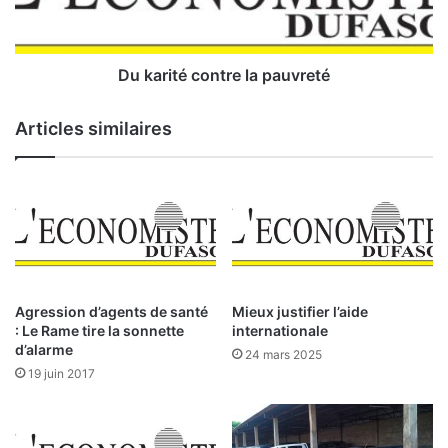
f
t
o
é
s
c
s
o
Du karité contre la pauvreté
e
n
F
t
Articles similaires
a
r
l
e
a
l
n
a
g
p
o
a
u
u
n
v
t
r
Agression d’agents de santé
Mieux justifier l’aide
o
e
: Le Rame tire la sonnette
internationale
u
t
d’alarme
24 mars 2025
v
é
19 juin 2017
a
a
c