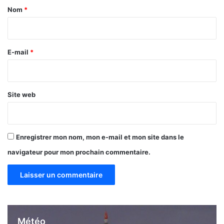
l
s
a
Nom
*
i
i
s
m
r
D
e
E-mail
*
a
*
y
–
Site web
Enregistrer mon nom, mon e-mail et mon site dans le
navigateur pour mon prochain commentaire.
Météo