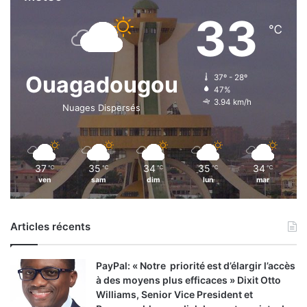
33
℃
Ouagadougou
37º - 28º
47%
3.94 km/h
Nuages Dispersés
37
35
34
35
34
℃
℃
℃
℃
℃
ven
sam
dim
lun
mar
Articles récents
PayPal: « Notre priorité est d’élargir l’accès
à des moyens plus efficaces » Dixit Otto
Williams, Senior Vice President et