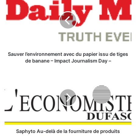
a
u
v
e
r
l
’
e
n
Sauver l’environnement avec du papier issu de tiges
v
de banane – Impact Journalism Day –
i
r
S
o
a
n
p
n
h
e
y
m
t
e
o
n
t
A
a
u
Saphyto Au-delà de la fourniture de produits