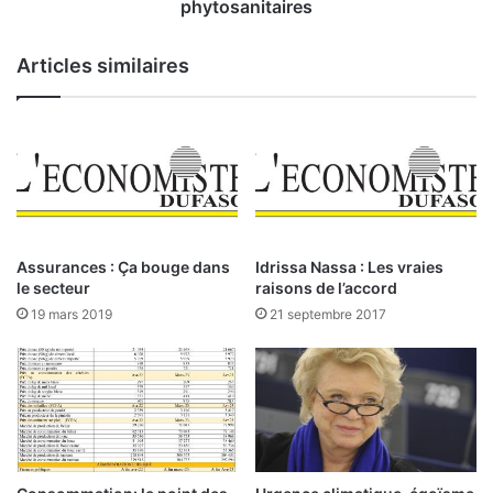
v
-
phytosanitaires
e
d
c
e
Articles similaires
d
l
u
à
p
d
a
e
p
l
i
a
e
f
r
o
i
u
Assurances : Ça bouge dans
Idrissa Nassa : Les vraies
s
r
le secteur
raisons de l’accord
s
n
19 mars 2019
21 septembre 2017
u
i
d
t
e
u
t
r
i
e
g
d
e
e
s
p