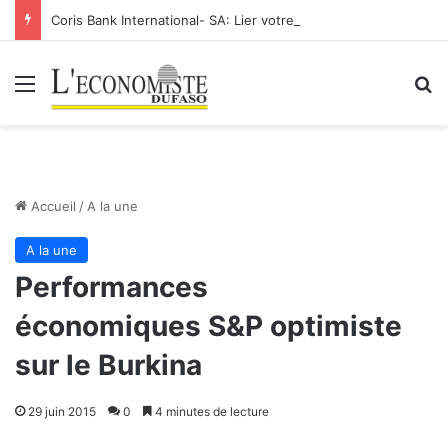
Coris Bank International- SA: Lier votre compte bancaire à votre Orange Money
Menu
R
Accueil
/
A la une
A la une
Performances
économiques S&P optimiste
sur le Burkina
29 juin 2015
0
4 minutes de lecture