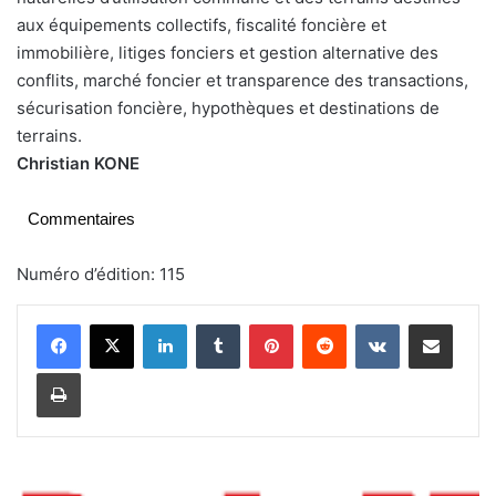
aux équipements collectifs, fiscalité foncière et
immobilière, litiges fonciers et gestion alternative des
conflits, marché foncier et transparence des transactions,
sécurisation foncière, hypothèques et destinations de
terrains.
Christian KONE
Commentaires
Numéro d’édition: 115
Linkedin
Tumblr
Pinterest
Reddit
VKontakte
Partager par email
Imprimer
S