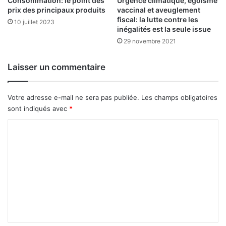
Consommation: le point des
Urgence climatique, égoïsme
d
r
prix des principaux produits
vaccinal et aveuglement
e
fiscal: la lutte contre les
o
10 juillet 2023
inégalités est la seule issue
b
d
a
u
29 novembre 2021
n
i
a
t
Laisser un commentaire
n
s
e
p
–
h
Votre adresse e-mail ne sera pas publiée.
Les champs obligatoires
I
y
sont indiqués avec
*
m
t
p
o
C
a
s
o
c
a
t
m
n
J
i
m
o
t
e
u
a
r
i
n
n
r
t
a
e