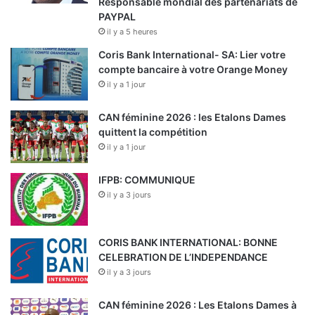
Responsable mondial des partenariats de
PAYPAL
il y a 5 heures
Coris Bank International- SA: Lier votre
compte bancaire à votre Orange Money
il y a 1 jour
CAN féminine 2026 : les Etalons Dames
quittent la compétition
il y a 1 jour
IFPB: COMMUNIQUE
il y a 3 jours
CORIS BANK INTERNATIONAL: BONNE
CELEBRATION DE L’INDEPENDANCE
il y a 3 jours
CAN féminine 2026 : Les Etalons Dames à