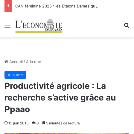
CAN féminine 2026 : les Etalons Dames quittent la compétition
Menu
R
Accueil
/
A la une
A la une
Productivité agricole : La
recherche s’active grâce au
Ppaao
15 juin 2015
0
5 minutes de lecture