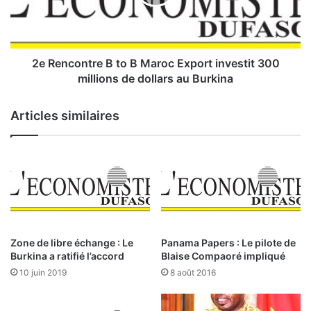
c
V
o
i
n
c
t
t
r
2e Rencontre B to B Maroc Export investit 300
o
e
millions de dollars au Burkina
i
B
r
t
Articles similaires
e
o
i
B
m
p
M
é
a
r
r
a
o
t
c
i
E
Zone de libre échange : Le
Panama Papers : Le pilote de
v
x
Burkina a ratifié l’accord
Blaise Compaoré impliqué
e
p
10 juin 2019
8 août 2016
o
r
t