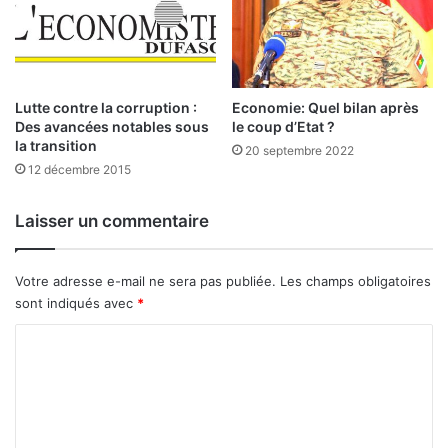
i
n
v
e
s
Lutte contre la corruption :
Economie: Quel bilan après
t
Des avancées notables sous
le coup d’Etat ?
la transition
i
20 septembre 2022
t
12 décembre 2015
3
0
Laisser un commentaire
0
m
i
Votre adresse e-mail ne sera pas publiée.
Les champs obligatoires
l
sont indiqués avec
*
l
i
C
o
o
n
s
m
d
m
e