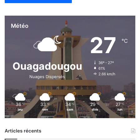
Météo
27
℃
Ouagadougou
36º - 27º
61%
2.66 km/h
Nuages Dispersés
36
33
34
29
27
℃
℃
℃
℃
℃
jeu
ven
sam
dim
lun
Articles récents