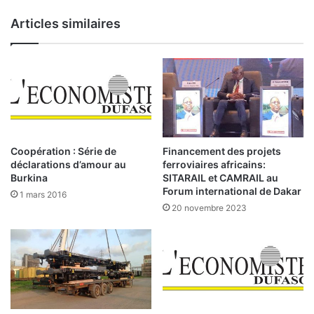
o
Articles similaires
n
s
e
i
l
c
o
n
s
Coopération : Série de
Financement des projets
t
déclarations d’amour au
ferroviaires africains:
i
Burkina
SITARAIL et CAMRAIL au
t
Forum international de Dakar
1 mars 2016
u
20 novembre 2023
t
i
o
n
n
e
l