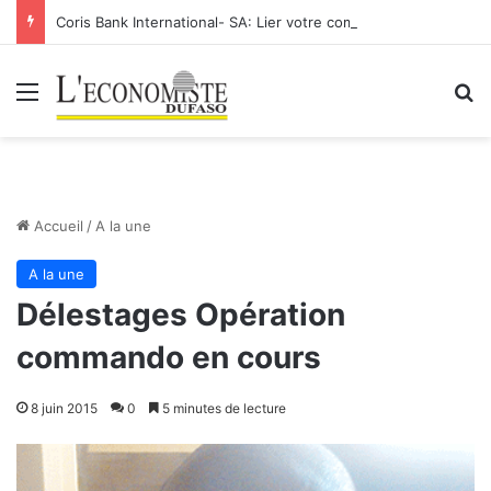
Coris Bank International- SA: Lier votre compte bancaire à votre Orange Money
Menu
R
Accueil
/
A la une
A la une
Délestages Opération
commando en cours
8 juin 2015
0
5 minutes de lecture