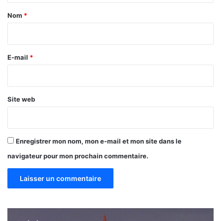
d
a
i
Nom
*
d
i
a
r
t
u
e
E-mail
*
r
*
e
d
e
Site web
R
o
c
h
Enregistrer mon nom, mon e-mail et mon site dans le
?
navigateur pour mon prochain commentaire.
»