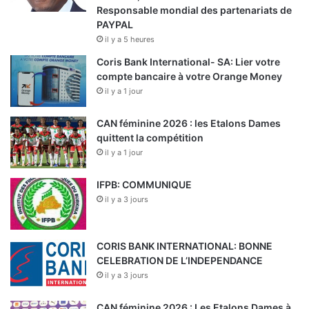
Responsable mondial des partenariats de
PAYPAL
il y a 5 heures
Coris Bank International- SA: Lier votre
compte bancaire à votre Orange Money
il y a 1 jour
CAN féminine 2026 : les Etalons Dames
quittent la compétition
il y a 1 jour
IFPB: COMMUNIQUE
il y a 3 jours
CORIS BANK INTERNATIONAL: BONNE
CELEBRATION DE L’INDEPENDANCE
il y a 3 jours
CAN féminine 2026 : Les Etalons Dames à