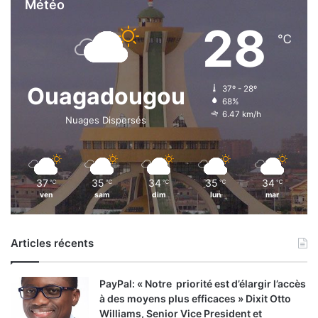
Météo
28
℃
Ouagadougou
37º - 28º
68%
6.47 km/h
Nuages Dispersés
37
35
34
35
34
℃
℃
℃
℃
℃
ven
sam
dim
lun
mar
Articles récents
PayPal: « Notre priorité est d’élargir l’accès
à des moyens plus efficaces » Dixit Otto
Williams, Senior Vice President et