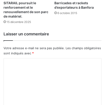
SITARAIL poursuit le
Barricades et rackets
v
renforcement et le
d’exportateurs à Banfora
e
renouvellement de son parc
n
6 octobre 2015
de matériel.
a
15 décembre 2025
i
t
à
Laisser un commentaire
i
n
v
Votre adresse e-mail ne sera pas publiée.
Les champs obligatoires
a
sont indiqués avec
*
l
C
i
d
o
e
m
r
l
m
a
e
c
a
n
n
t