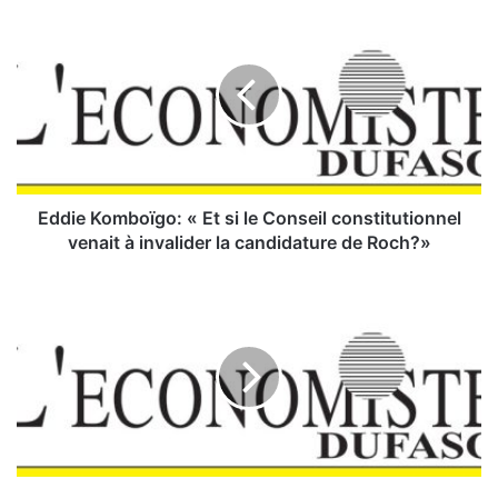
E
d
d
i
e
K
o
m
b
o
Eddie Komboïgo: « Et si le Conseil constitutionnel
ï
venait à invalider la candidature de Roch?»
g
o
:
«
E
t
s
i
l
e
C