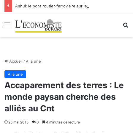
Anhui: le pont routier-ferroviaire sur le Yangtsé de Ma’anshan entre dans la phase finale en vue de sa mise en service
Menu
R
Accueil
/
A la une
A la une
Accaparement des terres : Le
monde paysan cherche des
alliés au Cnt
25 mai 2015
0
4 minutes de lecture