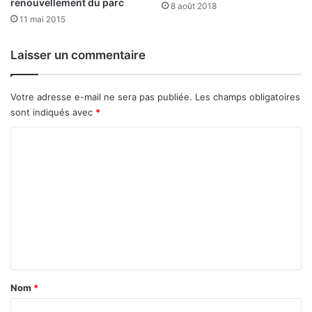
renouvellement du parc
d
8 août 2018
11 mai 2015
i
d
a
Laisser un commentaire
t
Votre adresse e-mail ne sera pas publiée.
Les champs obligatoires
sont indiqués avec
*
C
o
m
m
e
n
t
a
Nom
*
i