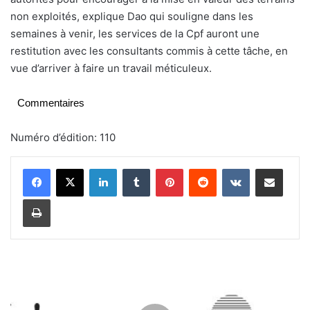
non exploités, explique Dao qui souligne dans les
semaines à venir, les services de la Cpf auront une
restitution avec les consultants commis à cette tâche, en
vue d’arriver à faire un travail méticuleux.
Commentaires
Numéro d’édition: 110
Linkedin
Tumblr
Pinterest
Reddit
VKontakte
Partager par email
Imprimer
C
h
a