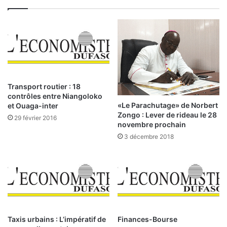
i
n
a
i
r
e
C
o
Transport routier : 18
m
contrôles entre Niangoloko
p
«Le Parachutage» de Norbert
et Ouaga-inter
a
Zongo : Lever de rideau le 28
29 février 2016
novembre prochain
o
r
3 décembre 2018
é
s
e
r
a
c
a
Taxis urbains : L’impératif de
Finances-Bourse
n