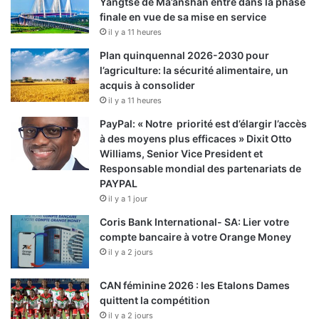
Yangtsé de Ma’anshan entre dans la phase
finale en vue de sa mise en service
il y a 11 heures
Plan quinquennal 2026-2030 pour
l’agriculture: la sécurité alimentaire, un
acquis à consolider
il y a 11 heures
PayPal: « Notre priorité est d’élargir l’accès
à des moyens plus efficaces » Dixit Otto
Williams, Senior Vice President et
Responsable mondial des partenariats de
PAYPAL
il y a 1 jour
Coris Bank International- SA: Lier votre
compte bancaire à votre Orange Money
il y a 2 jours
CAN féminine 2026 : les Etalons Dames
quittent la compétition
il y a 2 jours