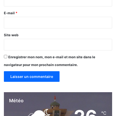
r
e
E-mail
*
*
Site web
Enregistrer mon nom, mon e-mail et mon site dans le
navigateur pour mon prochain commentaire.
Météo
℃