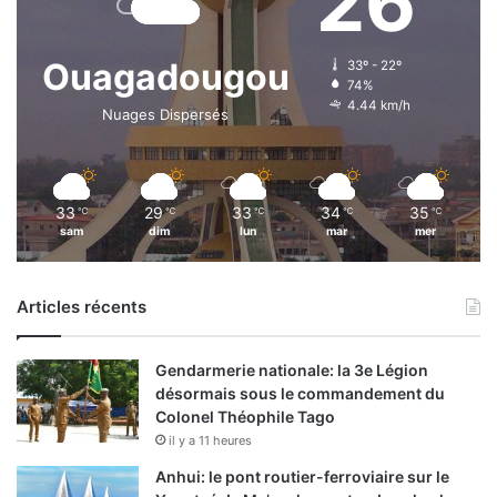
26
Ouagadougou
33º - 22º
74%
4.44 km/h
Nuages Dispersés
33
29
33
34
35
℃
℃
℃
℃
℃
sam
dim
lun
mar
mer
Articles récents
Gendarmerie nationale: la 3e Légion
désormais sous le commandement du
Colonel Théophile Tago
il y a 11 heures
Anhui: le pont routier-ferroviaire sur le