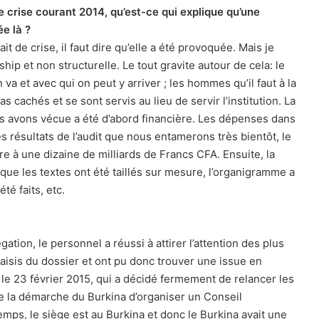
 crise courant 2014, qu’est-ce qui explique qu’une
ée là ?
ait de crise, il faut dire qu’elle a été provoquée. Mais je
rship et non structurelle. Le tout gravite autour de cela: le
a et avec qui on peut y arriver ; les hommes qu’il faut à la
as cachés et se sont servis au lieu de servir l’institution. La
s avons vécue a été d’abord financière. Les dépenses dans
les résultats de l’audit que nous entamerons très bientôt, le
fre à une dizaine de milliards de Francs CFA. Ensuite, la
i que les textes ont été taillés sur mesure, l’organigramme a
é faits, etc.
tion, le personnel a réussi à attirer l’attention des plus
saisis du dossier et ont pu donc trouver une issue en
le 23 février 2015, qui a décidé fermement de relancer les
que la démarche du Burkina d’organiser un Conseil
temps, le siège est au Burkina et donc le Burkina avait une