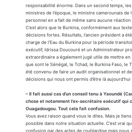
responsabilité énorme. Dans un second temps, les a
ministres de l’époque, le ministre camerounais de l’
personnel en a fait de même sans aucune réaction 
C’est alors que le Burkina, conformément aux textes
décisions fortes. Résultats, l’ancien président a é
charge de l’Eau du Burkina pour la période transitoi
exécutif, Idrissa Doucouré et un Administrateur p
extraordinaire a également jugé utile de mettre e
que sont le Sénégal, le Tchad, le Burkina Faso, le T
été convenu de faire un audit organisationnel et de r
décisions qui nous ont permis d’être là aujourd’hui
– Il fait aussi cas d’un conseil tenu à Yaoundé (C
chose et notamment l’ex-secrétaire exécutif qui co
Ouagadougou. Tout cela fait confusion.
Vous avez raison quand vous le dites. Mais je tiens
possible dans notre situation actuelle. C’est vrai que
confusion par des actes de roublardise mais nous som