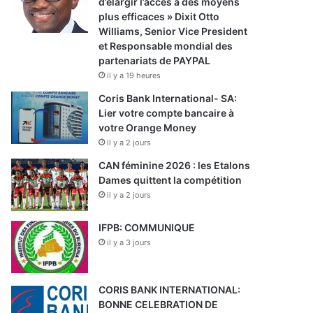
d’élargir l’accès à des moyens
plus efficaces » Dixit Otto
Williams, Senior Vice President
et Responsable mondial des
partenariats de PAYPAL
il y a 19 heures
Coris Bank International- SA:
Lier votre compte bancaire à
votre Orange Money
il y a 2 jours
CAN féminine 2026 : les Etalons
Dames quittent la compétition
il y a 2 jours
IFPB: COMMUNIQUE
il y a 3 jours
CORIS BANK INTERNATIONAL:
BONNE CELEBRATION DE