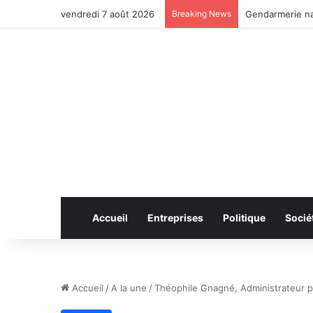
vendredi 7 août 2026
Breaking News
Gendarmerie na
Accueil
Entreprises
Politique
Socié
Accueil
/
A la une
/
Théophile Gnagné, Administrateur pr