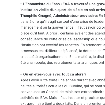
– L’Economiste du Faso : EAA a traversé une grave
institution vieille d’un quart de siècle en soit arriv
Théophile Gnagné, Administrateur provisoire:
En f
tiens à dire qu’il s’agit surtout d’une crise de leade
management ou la gouvernance. Il faut savoir où on v
place qu’il faut. A priori, certains avaient des agend
conséquence de cette crise de leadership que nou
l’institution ont excédé les recettes. En attendant 
processus est d’ailleurs déjà lancé, la dette se chif
crise a été organisationnelle. En la matière, je dira
été chamboulé, des recrutements anarchiques ont ét
– Où en êtes-vous avec tout ça alors ?
Après avoir lutté toute une année durant avec abnéga
hautes autorités actuelles du Burkina, qui se sont 
convoquant un Conseil de ministres extraordinaire 
activités de EAA. Mais il faut insister et préciser 
extraordinaire tient à deux faits. Dans un premier 