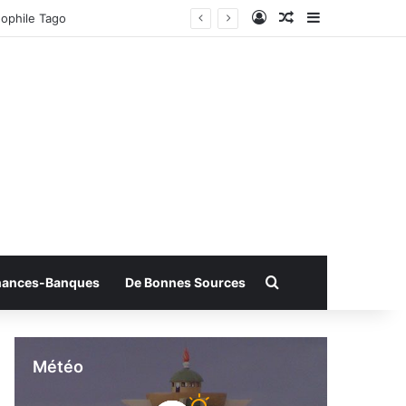
Connexion
Article Aléatoire
Sidebar (bar
ophile Tago
Rechercher
nances-Banques
De Bonnes Sources
Météo