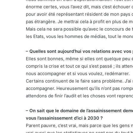
énorme certes, vous l’avez dit, mais c’est échouer 
pour avoir été représentant résident de mon pays d
pas étrangère. Je mettrai cela à profit en plus de
Mais cela ne sera possible qu’avec le concours de t
les Etats, vous les hommes de médias, tout le mon
– Quelles sont aujourd’hui vos relations avec vos 
Elles sont bonnes, même si elles ont quelque peu é
compris la crise et tout ce qui s’est passé ; ils att
nous accompagner et si vous voulez, redémarrer.
Certains continuent de le faire sans problème. J’ai 
accompagner. Heureusement qu’ils n’ont pas rompu
attendons de finir l’audit et les choses vont repre
– On sait que le domaine de l’assainissement d
vous l’assainissement d’ici à 2030 ?
Parent pauvre, c’est vrai, mais parce que les gens 
vrai aussi que les statistiques ne sont pas du tou