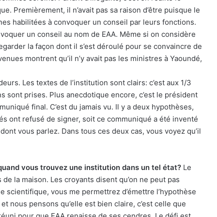
ue. Premièrement, il n’avait pas sa raison d’être puisque le
 habilitées à convoquer un conseil par leurs fonctions.
convoquer un conseil au nom de EAA. Même si on considère
à regarder la façon dont il s’est déroulé pour se convaincre de
rvenues montrent qu’il n’y avait pas les ministres à Yaoundé,
urs. Les textes de l’institution sont clairs: c’est aux 1/3
 sont prises. Plus anecdotique encore, c’est le président
muniqué final. C’est du jamais vu. Il y a deux hypothèses,
tés ont refusé de signer, soit ce communiqué a été inventé
 dont vous parlez. Dans tous ces deux cas, vous voyez qu’il
quand vous trouvez une institution dans un tel état?
Le
 de la maison. Les croyants disent qu’on ne peut pas
 que scientifique, vous me permettrez d’émettre l’hypothèse
et nous pensons qu’elle est bien claire, c’est celle que
réuni pour que EAA renaisse de ses cendres. Le défi est