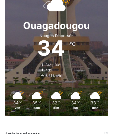
Ouagadougou
Nuages Dispersés
34
℃
34º - 30º
43%
3.61 km/h
34
35
32
34
33
℃
℃
℃
℃
℃
ven
sam
dim
lun
mar