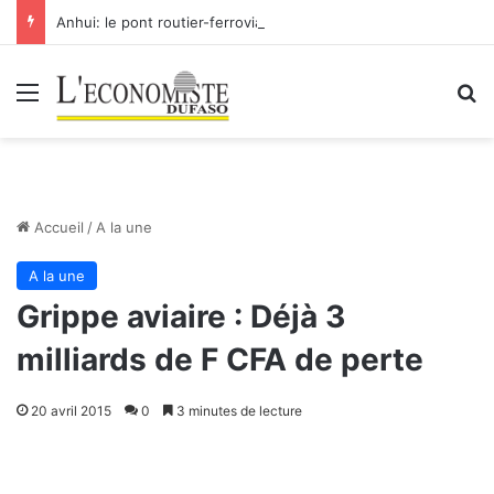
Anhui: le pont routier-ferroviaire sur le Yangtsé de Ma’anshan entre dans la phase finale en vue de sa mise en service
Menu
R
Accueil
/
A la une
A la une
Grippe aviaire : Déjà 3
milliards de F CFA de perte
20 avril 2015
0
3 minutes de lecture