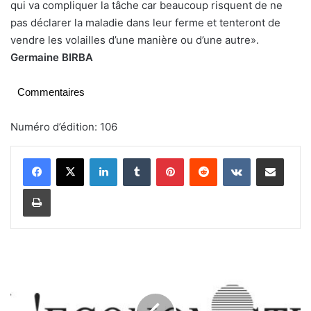
qui va compliquer la tâche car beaucoup risquent de ne
pas déclarer la maladie dans leur ferme et tenteront de
vendre les volailles d’une manière ou d’une autre».
Germaine BIRBA
Commentaires
Numéro d’édition: 106
Linkedin
Tumblr
Pinterest
Reddit
VKontakte
Partager par email
Imprimer
«
L
e
s