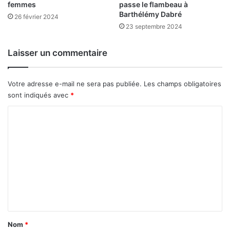
femmes
passe le flambeau à
a
Barthélémy Dabré
26 février 2024
m
23 septembre 2024
i
l
i
Laisser un commentaire
a
l
e
Votre adresse e-mail ne sera pas publiée.
Les champs obligatoires
»
sont indiqués avec
*
,
C
P
è
o
r
m
e
M
m
a
e
u
r
n
i
t
c
a
e
Nom
*