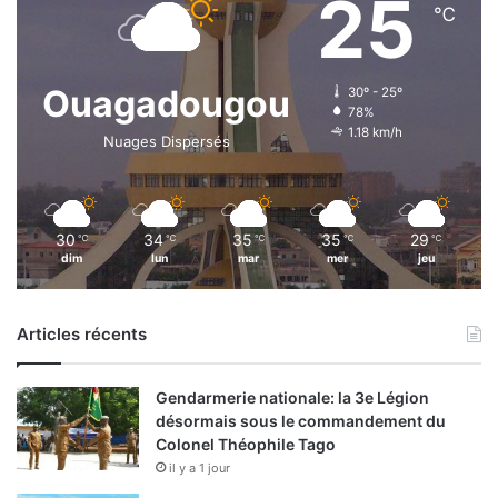
25
℃
Ouagadougou
30º - 25º
78%
1.18 km/h
Nuages Dispersés
30
34
35
35
29
℃
℃
℃
℃
℃
dim
lun
mar
mer
jeu
Articles récents
Gendarmerie nationale: la 3e Légion
désormais sous le commandement du
Colonel Théophile Tago
il y a 1 jour