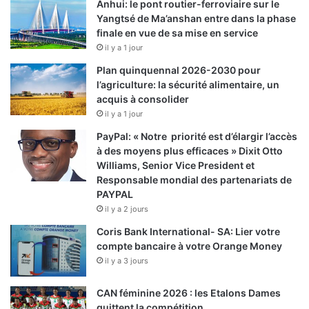
Anhui: le pont routier-ferroviaire sur le
Yangtsé de Ma’anshan entre dans la phase
finale en vue de sa mise en service
il y a 1 jour
Plan quinquennal 2026-2030 pour
l’agriculture: la sécurité alimentaire, un
acquis à consolider
il y a 1 jour
PayPal: « Notre priorité est d’élargir l’accès
à des moyens plus efficaces » Dixit Otto
Williams, Senior Vice President et
Responsable mondial des partenariats de
PAYPAL
il y a 2 jours
Coris Bank International- SA: Lier votre
compte bancaire à votre Orange Money
il y a 3 jours
CAN féminine 2026 : les Etalons Dames
quittent la compétition