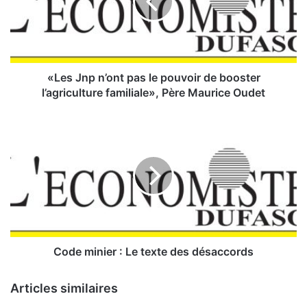
J
n
p
n
’
o
«Les Jnp n’ont pas le pouvoir de booster
n
l’agriculture familiale», Père Maurice Oudet
t
p
C
a
o
s
d
l
e
e
m
p
i
o
n
u
i
v
e
o
r
Code minier : Le texte des désaccords
i
:
r
Articles similaires
d
L
e