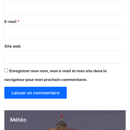
O
i
u
r
d
e
e
E-mail
*
t
*
Site web
Enregistrer mon nom, mon e-mail et mon site dans le
navigateur pour mon prochain commentaire.
Météo