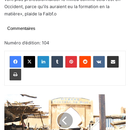
Occident, parce qu’ils auraient eu la formation en la
matière», plaide la Faibf.o
Commentaires
Numéro d’édition: 104
Linkedin
Tumblr
Pinterest
Reddit
VKontakte
Partager par email
Imprimer
P
ô
l
e
s
d