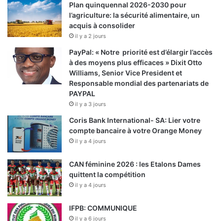
Plan quinquennal 2026-2030 pour
l’agriculture: la sécurité alimentaire, un
acquis à consolider
il y a 2 jours
PayPal: « Notre priorité est d’élargir l’accès
à des moyens plus efficaces » Dixit Otto
Williams, Senior Vice President et
Responsable mondial des partenariats de
PAYPAL
il y a 3 jours
Coris Bank International- SA: Lier votre
compte bancaire à votre Orange Money
il y a 4 jours
CAN féminine 2026 : les Etalons Dames
quittent la compétition
il y a 4 jours
IFPB: COMMUNIQUE
il y a 6 jours