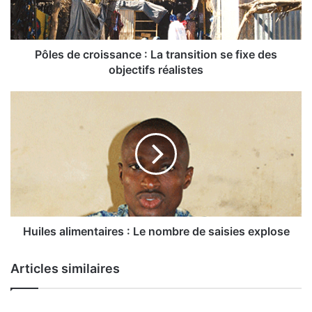
e
c
r
o
Pôles de croissance : La transition se fixe des
i
objectifs réalistes
s
s
H
a
u
n
i
c
l
e
e
:
s
a
L
l
a
i
t
m
Huiles alimentaires : Le nombre de saisies explose
r
e
a
n
Articles similaires
n
t
s
a
i
i