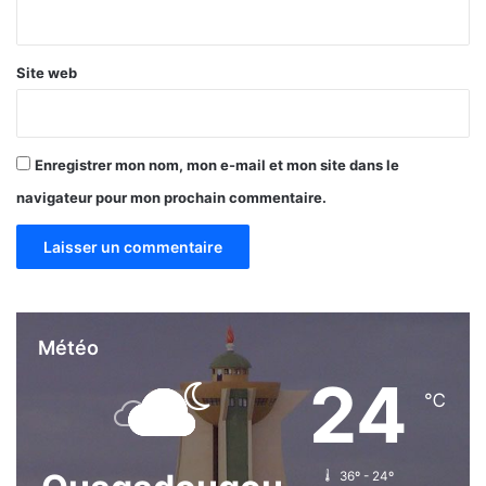
*
Site web
Enregistrer mon nom, mon e-mail et mon site dans le
navigateur pour mon prochain commentaire.
Météo
24
℃
36º - 24º