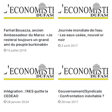
t
r
i
e
o
s
n
:
s
L
e
e
Farhat Bouazza, ancien
Journée mondiale de l’eau
f
n
Ambassadeur du Maroc «Je
: Les eaux usées, nouvel or
i
o
resterai toujours un grand
noir
x
m
ami du peuple burkinabè»
3 avril 2017
e
b
15 juillet 2019
d
r
e
e
s
d
o
e
b
s
j
a
e
i
c
Intégration : l’AES quitte la
Gouvernement/Syndicats
s
CEDEAO
: Confrontation inévitable ?
t
i
i
e
28 janvier 2024
29 mai 2017
f
s
s