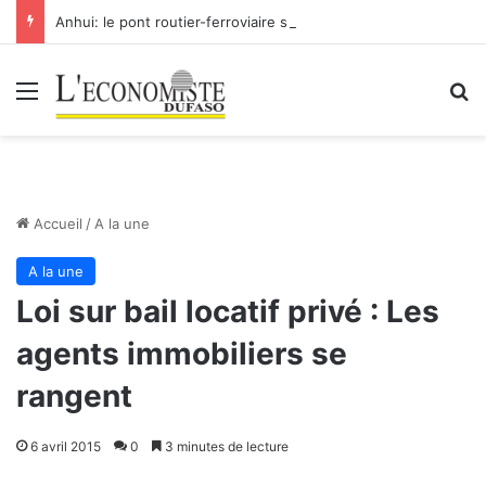
Anhui: le pont routier-ferroviaire sur le Yangtsé de Ma’anshan entre dans la phase finale en vue de sa mise en service
Menu
R
Accueil
/
A la une
A la une
Loi sur bail locatif privé : Les
agents immobiliers se
rangent
6 avril 2015
0
3 minutes de lecture