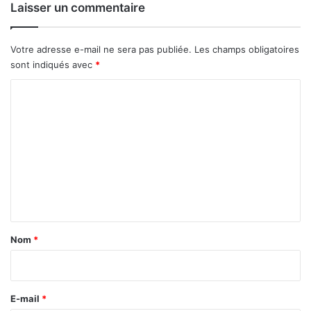
e
Laisser un commentaire
r
x
é
p
a
l
Votre adresse e-mail ne sera pas publiée.
Les champs obligatoires
l
o
sont indiqués avec
*
i
s
s
e
C
t
o
e
s
m
m
e
n
t
a
Nom
*
i
r
e
E-mail
*