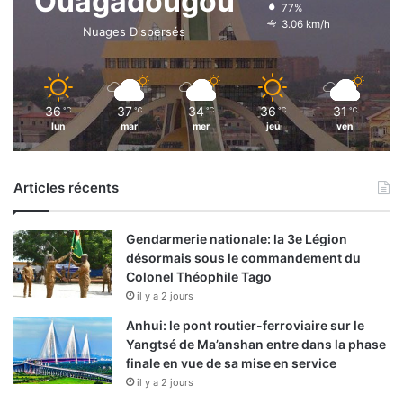
Ouagadougou
77%
3.06 km/h
Nuages Dispersés
36
37
34
36
31
℃
℃
℃
℃
℃
lun
mar
mer
jeu
ven
Articles récents
Gendarmerie nationale: la 3e Légion
désormais sous le commandement du
Colonel Théophile Tago
il y a 2 jours
Anhui: le pont routier-ferroviaire sur le
Yangtsé de Ma’anshan entre dans la phase
finale en vue de sa mise en service
il y a 2 jours