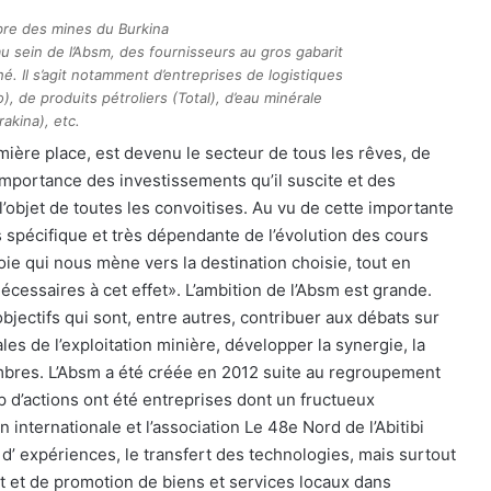
re des mines du Burkina
sein de l’Absm, des fournisseurs au gros gabarit
é. Il s’agit notamment d’entreprises de logistiques
), de produits pétroliers (Total), d’eau minérale
rakina), etc.
mière place, est devenu le secteur de tous les rêves, de
’importance des investissements qu’il suscite et des
t l’objet de toutes les convoitises. Au vu de cette importante
s spécifique et très dépendante de l’évolution des cours
ie qui nous mène vers la destination choisie, tout en
nécessaires à cet effet». L’ambition de l’Absm est grande.
objectifs qui sont, entre autres, contribuer aux débats sur
s de l’exploitation minière, développer la synergie, la
mbres. L’Absm a été créée en 2012 suite au regroupement
d’actions ont été entreprises dont un fructueux
 internationale et l’association Le 48e Nord de l’Abitibi
’ expériences, le transfert des technologies, mais surtout
 et de promotion de biens et services locaux dans