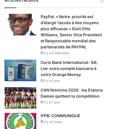
Articles récents
PayPal: « Notre priorité est
d’élargir l’accès à des moyens
plus efficaces » Dixit Otto
Williams, Senior Vice President
et Responsable mondial des
partenariats de PAYPAL
il y a 2 secondes
Coris Bank International- SA:
Lier votre compte bancaire à
votre Orange Money
il y a 1 jour
CAN féminine 2026 : les Etalons
Dames quittent la compétition
il y a 1 jour
IFPB: COMMUNIQUE
il y a 2 jours