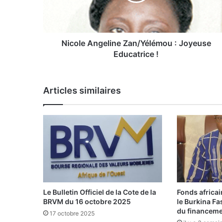
e
A
n
g
e
Nicole Angeline Zan/Yélémou : Joyeuse
l
Educatrice !
i
n
e
Articles similaires
Z
a
n
/
Y
é
l
é
m
o
Le Bulletin Officiel de la Cote de la
Fonds africa
u
BRVM du 16 octobre 2025
le Burkina Fa
:
du financem
17 octobre 2025