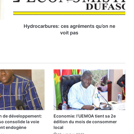
c
a
r
b
u
Hydrocarbures: ces agréments qu’on ne
r
voit pas
e
s
:
c
e
s
a
g
r
é
m
e
n
in de développement:
Economie: l’UEMOA tient sa 2e
t
so consolide la voie
édition du mois de consommer
s
ent endogène
local
q