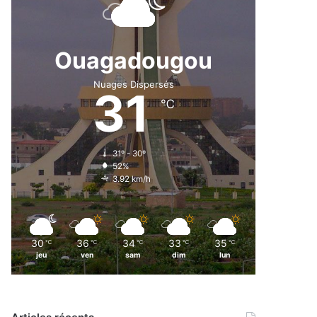
Ouagadougou
Nuages Dispersés
31
℃
31º - 30º
52%
3.92 km/h
30
36
34
33
35
℃
℃
℃
℃
℃
jeu
ven
sam
dim
lun