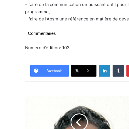
– faire de la communication un puissant outil pour 
programme,
– faire de l’Absm une référence en matière de dé
Commentaires
Numéro d’édition: 103
Linkedin
Tumblr
Facebook
X
N
i
c
o
l