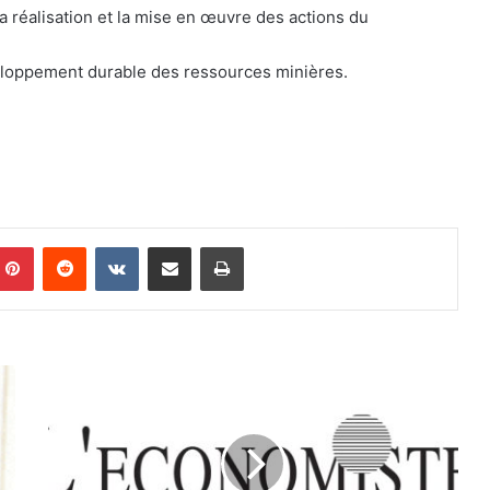
la réalisation et la mise en œuvre des actions du
veloppement durable des ressources minières.
Pinterest
Reddit
VKontakte
Partager par email
Imprimer
H
y
d
r
o