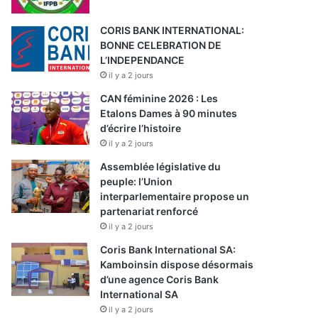
CORIS BANK INTERNATIONAL:
BONNE CELEBRATION DE
L’INDEPENDANCE
il y a 2 jours
CAN féminine 2026 : Les
Etalons Dames à 90 minutes
d’écrire l’histoire
il y a 2 jours
Assemblée législative du
peuple: l’Union
interparlementaire propose un
partenariat renforcé
il y a 2 jours
Coris Bank International SA:
Kamboinsin dispose désormais
d’une agence Coris Bank
International SA
il y a 2 jours