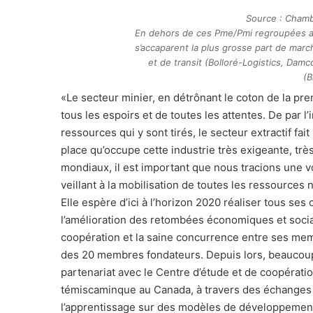
Source : Chamb
En dehors de ces Pme/Pmi regroupées au 
s’accaparent la plus grosse part de march
et de transit (Bolloré-Logistics, Damco
(B
«Le secteur minier, en détrônant le coton de la pre
tous les espoirs et de toutes les attentes. De par l
ressources qui y sont tirés, le secteur extractif fai
place qu’occupe cette industrie très exigeante, trè
mondiaux, il est important que nous tracions une vo
veillant à la mobilisation de toutes les ressources 
Elle espère d’ici à l’horizon 2020 réaliser tous ses 
l’amélioration des retombées économiques et sociale
coopération et la saine concurrence entre ses me
des 20 membres fondateurs. Depuis lors, beaucoup 
partenariat avec le Centre d’étude et de coopération
témiscaminque au Canada, à travers des échanges d
l’apprentissage sur des modèles de développement