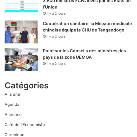
3.500 milliards FCFA levés par les Etats de
l’Union
il y a 2 jours
Coopération sanitaire: la Mission médicale
chinoise équipe le CHU de Tengandogo
il y a 2 jours
Point sur les Conseils des ministres des
pays de la zone UEMOA
il y a 2 jours
Catégories
A la une
Agenda
Annonce
Café de l'Economiste
Chronique