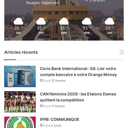
2.56 km/h
Nuages Dispersés
35
35
35
33
33
℃
℃
℃
℃
℃
jeu
ven
sam
dim
lun
Articles récents
Coris Bank International- SA: Lier votre
compte bancaire à votre Orange Money
il y a 10 heures
CAN féminine 2026 : les Etalons Dames
quittent la compétition
il y a 11 heures
IFPB: COMMUNIQUE
il y a 2 jours