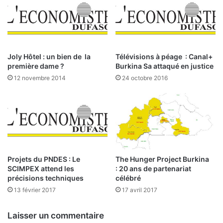
r
l
e
e
s
m
:
e
n
U
Joly Hôtel : un bien de la
Télévisions à péage : Canal+
t
n
première dame ?
Burkina Sa attaqué en justice
e
12 novembre 2014
24 octobre 2016
i
n
j
u
s
t
i
c
Projets du PNDES : Le
The Hunger Project Burkina
e
SCIMPEX attend les
: 20 ans de partenariat
précisions techniques
célébré
d
a
13 février 2017
17 avril 2017
n
s
Laisser un commentaire
l