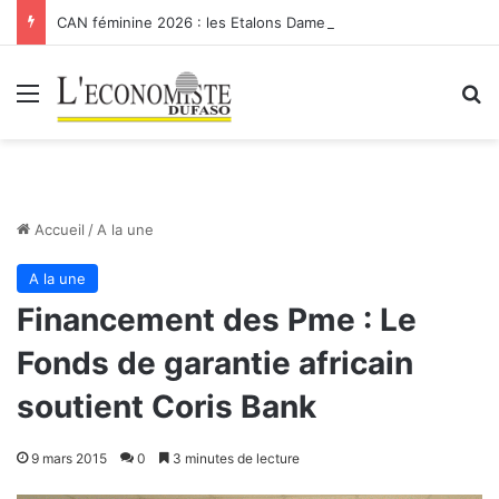
CAN féminine 2026 : les Etalons Dames quittent la compétition
Menu
R
Accueil
/
A la une
A la une
Financement des Pme : Le
Fonds de garantie africain
soutient Coris Bank
9 mars 2015
0
3 minutes de lecture