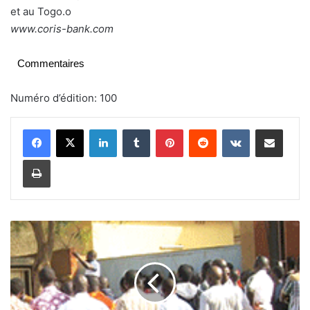
et au Togo.o
www.coris-bank.com
Commentaires
Numéro d’édition: 100
Linkedin
Tumblr
Pinterest
Reddit
VKontakte
Partager par email
Imprimer
C
i
m
B
u
r