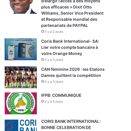
d’élargir l’accès à des moyens
plus efficaces » Dixit Otto
Williams, Senior Vice President
et Responsable mondial des
partenariats de PAYPAL
il y a 2 jours
Coris Bank International- SA:
Lier votre compte bancaire à
votre Orange Money
il y a 3 jours
CAN féminine 2026 : les Etalons
Dames quittent la compétition
il y a 3 jours
IFPB: COMMUNIQUE
il y a 5 jours
CORIS BANK INTERNATIONAL:
BONNE CELEBRATION DE