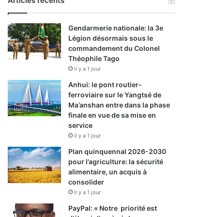
Articles récents
Gendarmerie nationale: la 3e
Légion désormais sous le
commandement du Colonel
Théophile Tago
il y a 1 jour
Anhui: le pont routier-
ferroviaire sur le Yangtsé de
Ma’anshan entre dans la phase
finale en vue de sa mise en
service
il y a 1 jour
Plan quinquennal 2026-2030
pour l’agriculture: la sécurité
alimentaire, un acquis à
consolider
il y a 1 jour
PayPal: « Notre priorité est