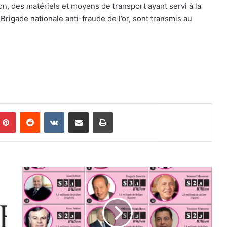
on, des matériels et moyens de transport ayant servi à la
 Brigade nationale anti-fraude de l’or, sont transmis au
Pinterest
Reddit
VKontakte
Partager par email
Imprimer
C
l
a
s
s
e