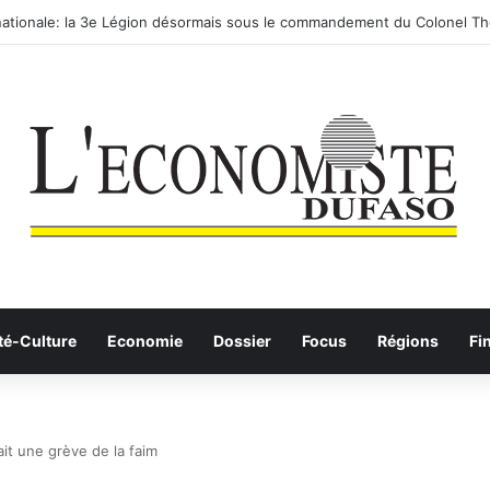
 routier-ferroviaire sur le Yangtsé de Ma’anshan entre dans la phase fin
té-Culture
Economie
Dossier
Focus
Régions
Fi
it une grève de la faim