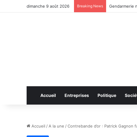
dimanche 9 août 2026
Breaking News
Anhui: le pont
Accueil
Entreprises
Politique
Socié
Accueil
/
A la une
/
Contrebande d’or : Patrick Gagnon fa