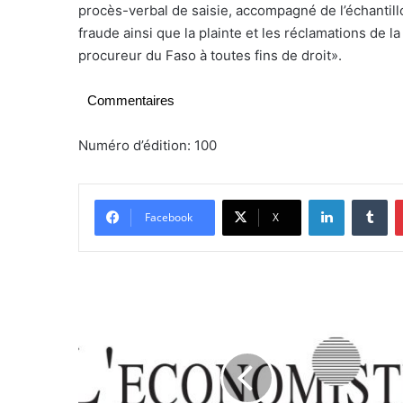
procès-verbal de saisie, accompagné de l’échantill
fraude ainsi que la plainte et les réclamations de la
procureur du Faso à toutes fins de droit».
Commentaires
Numéro d’édition: 100
Linkedin
Tumblr
Facebook
X
L
o
i
a
n
t