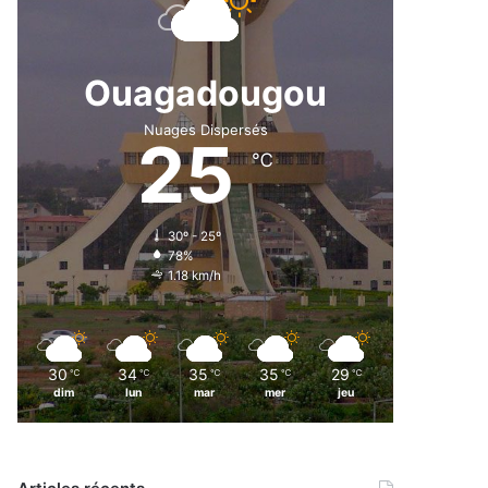
Ouagadougou
Nuages Dispersés
25
℃
30º - 25º
78%
1.18 km/h
30
34
35
35
29
℃
℃
℃
℃
℃
dim
lun
mar
mer
jeu