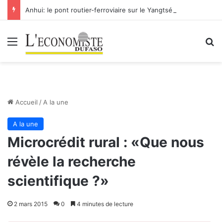
Anhui: le pont routier-ferroviaire sur le Yangtsé de Ma’anshan entre dans la phase finale en vue de sa mise en service
Menu
R
Accueil
/
A la une
A la une
Microcrédit rural : «Que nous
révèle la recherche
scientifique ?»
2 mars 2015
0
4 minutes de lecture