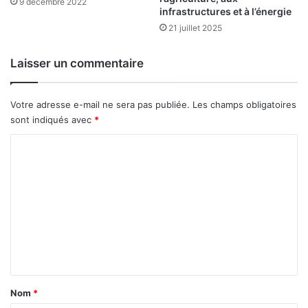
9 décembre 2022
t
infrastructures et à l’énergie
d
u
21 juillet 2025
c
h
Laisser un commentaire
a
n
t
Votre adresse e-mail ne sera pas publiée.
Les champs obligatoires
i
sont indiqués avec
*
e
r
C
o
m
m
e
n
t
a
Nom
*