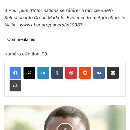
3 Pour plus d’informations se référer à l’article «Self-
Selection into Credit Markets: Evidence from Agriculture in
Mali» – www.nber.org/papers/w20387.
Commentaires
Numéro d’édition: 99
Linkedin
Tumblr
Pinterest
Reddit
VKontakte
Partager par email
Imprimer
P
r
é
s