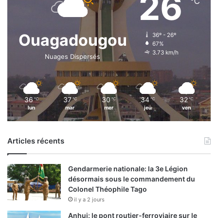
26
℃
Ouagadougou
36º - 26º
67%
3.73 km/h
Nuages Dispersés
36
37
30
34
32
℃
℃
℃
℃
℃
lun
mar
mer
jeu
ven
Articles récents
Gendarmerie nationale: la 3e Légion
désormais sous le commandement du
Colonel Théophile Tago
il y a 2 jours
Anhui: le pont routier-ferroviaire sur le