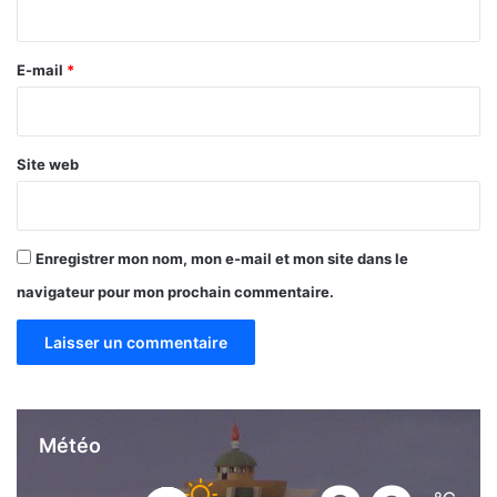
i
r
e
E-mail
*
*
Site web
Enregistrer mon nom, mon e-mail et mon site dans le
navigateur pour mon prochain commentaire.
Météo