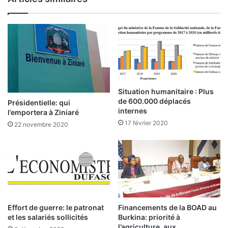
F
o
a
u
u
g
r
o
e
u
G
:
n
a
U
s
n
Situation humanitaire : Plus
s
e
de 600.000 déplacés
Présidentielle: qui
i
f
internes
l’emportera à Ziniaré
n
i
17 février 2020
22 novembre 2020
g
n
b
d
é
i
c
f
a
f
n
i
d
c
i
i
Effort de guerre: le patronat
Financements de la BOAD au
d
l
et les salariés sollicités
Burkina: priorité à
a
e
l’agriculture, aux