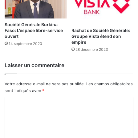
s
e
s
e
l
Société Générale Burkina
Rachat de Société Générale:
Faso: L’espace libre-service
o
Groupe Vista étend son
ouvert
n
empire
l
14 septembre 2020
28 décembre 2023
’
O
n
Laisser un commentaire
a
t
e
Votre adresse e-mail ne sera pas publiée.
Les champs obligatoires
l
sont indiqués avec
*
C
o
m
m