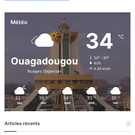
Météo
34
℃
Ouagadougou
34º - 30º
40%
4.46 km/h
Nuages Dispersés
33
36
34
33
35
℃
℃
℃
℃
℃
jeu
ven
sam
dim
lun
Articles récents