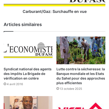
:
n
d
t
e
/
Carburant/Gaz: Surchauffe en vue
s
G
p
a
Articles similaires
r
z
o
:
j
e
S
t
u
s
r
c
s
h
o
a
Syndicat national des agents
Lutte contre la sécheresse: la
n
u
des impôts La Brigade de
Banque mondiale et les Etats
t
f
vérification en colère
du Sahel pour des approches
e
f
plus efficientes
4 avril 2016
n
e
13 octobre 2025
c
e
o
n
u
v
r
u