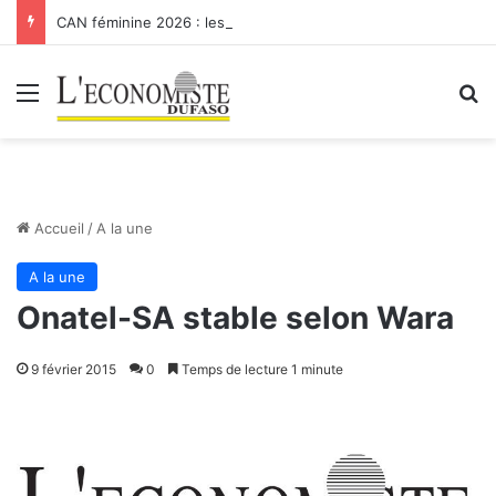
CAN féminine 2026 : les Etalons Dames quittent la compétition
Menu
R
Accueil
/
A la une
A la une
Onatel-SA stable selon Wara
9 février 2015
0
Temps de lecture 1 minute