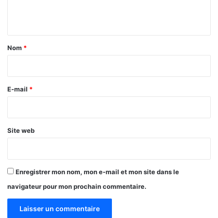
e
n
t
a
Nom
*
i
r
e
E-mail
*
*
Site web
Enregistrer mon nom, mon e-mail et mon site dans le
navigateur pour mon prochain commentaire.