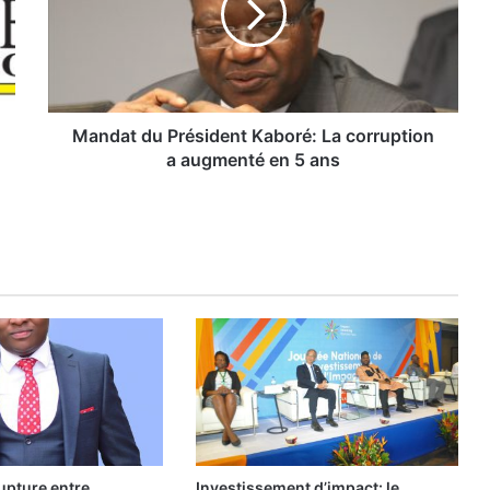
a
t
d
u
P
r
Mandat du Président Kaboré: La corruption
é
a augmenté en 5 ans
s
i
d
e
n
t
K
a
b
o
r
é
:
L
upture entre
Investissement d’impact: le