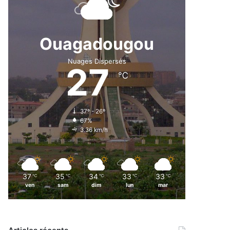
Ouagadougou
Nuages Dispersés
27
℃
37º - 26º
67%
3.36 km/h
37
35
34
33
33
℃
℃
℃
℃
℃
ven
sam
dim
lun
mar