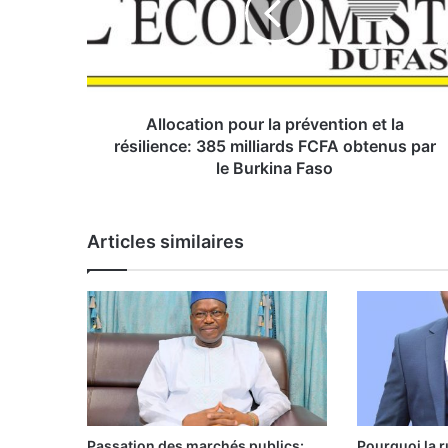
c
a
t
i
o
n
Allocation pour la prévention et la
p
résilience: 385 milliards FCFA obtenus par
o
le Burkina Faso
u
r
l
Articles similaires
a
p
r
é
v
e
n
t
i
o
Passation des marchés publics:
Pourquoi la r