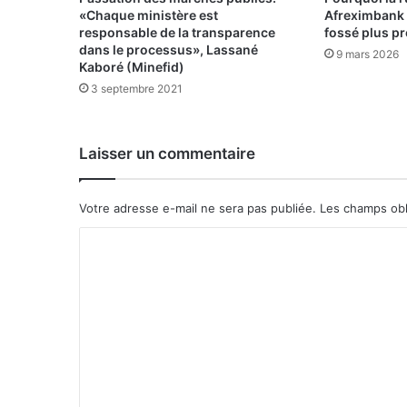
n
«Chaque ministère est
Afreximbank e
e
responsable de la transparence
fossé plus p
t
dans le processus», Lassané
9 mars 2026
l
Kaboré (Minefid)
a
3 septembre 2021
r
é
s
Laisser un commentaire
i
l
i
Votre adresse e-mail ne sera pas publiée.
Les champs obl
e
n
C
c
o
e
:
m
3
m
8
e
5
m
n
i
t