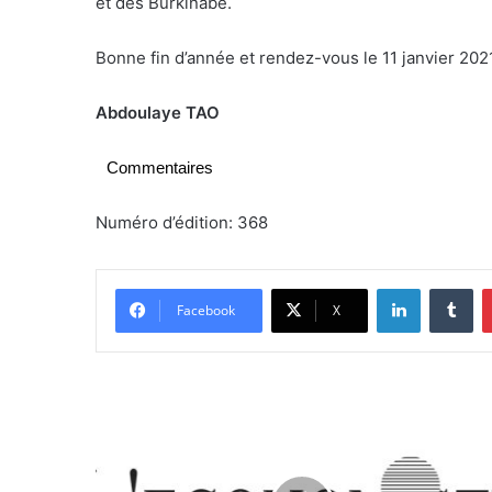
et des Burkinabè.
Bonne fin d’année et rendez-vous le 11 janvier 2021 
Abdoulaye TAO
Commentaires
Numéro d’édition: 368
Linkedin
Tumblr
Facebook
X
A
l
l
o