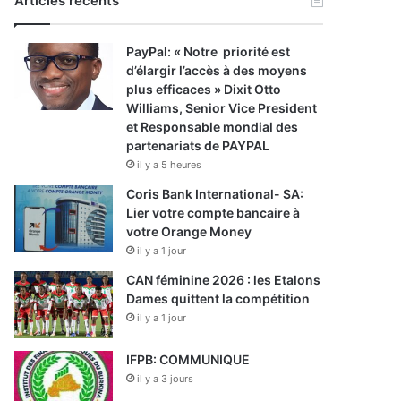
Articles récents
PayPal: « Notre priorité est
d’élargir l’accès à des moyens
plus efficaces » Dixit Otto
Williams, Senior Vice President
et Responsable mondial des
partenariats de PAYPAL
il y a 5 heures
Coris Bank International- SA:
Lier votre compte bancaire à
votre Orange Money
il y a 1 jour
CAN féminine 2026 : les Etalons
Dames quittent la compétition
il y a 1 jour
IFPB: COMMUNIQUE
il y a 3 jours