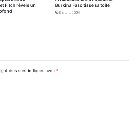
a
t Fitch révèle un
Burkina Faso tisse sa toile
c
rofond
9 mars 2026
o
r
r
u
p
t
i
o
n
igatoires sont indiqués avec
*
a
a
u
g
m
e
n
t
é
e