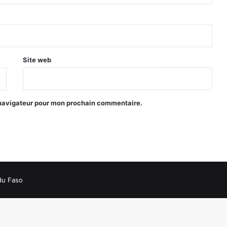
n
5
a
n
s
Site web
 navigateur pour mon prochain commentaire.
du Faso