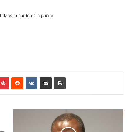
dans la santé et la paix.
o
Pinterest
Reddit
VKontakte
Partager par email
Imprimer
M
a
n
d