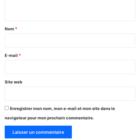
n
t
a
Nom
*
i
r
e
E-mail
*
*
Site web
Enregistrer mon nom, mon e-mail et mon site dans le
navigateur pour mon prochain commentaire.