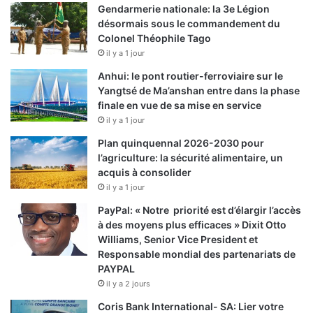
Gendarmerie nationale: la 3e Légion
désormais sous le commandement du
Colonel Théophile Tago
il y a 1 jour
Anhui: le pont routier-ferroviaire sur le
Yangtsé de Ma’anshan entre dans la phase
finale en vue de sa mise en service
il y a 1 jour
Plan quinquennal 2026-2030 pour
l’agriculture: la sécurité alimentaire, un
acquis à consolider
il y a 1 jour
PayPal: « Notre priorité est d’élargir l’accès
à des moyens plus efficaces » Dixit Otto
Williams, Senior Vice President et
Responsable mondial des partenariats de
PAYPAL
il y a 2 jours
Coris Bank International- SA: Lier votre