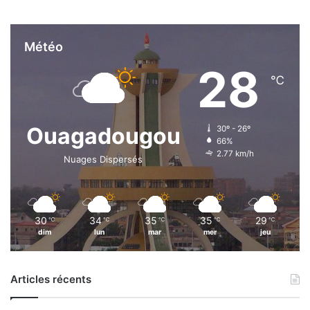
Météo
28
℃
Ouagadougou
30º - 26º
66%
2.77 km/h
Nuages Dispersés
30
34
35
35
29
℃
℃
℃
℃
℃
dim
lun
mar
mer
jeu
Articles récents