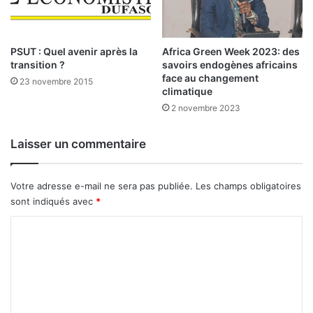
à
T
e
n
PSUT : Quel avenir après la
Africa Green Week 2023: des
k
transition ?
savoirs endogènes africains
face au changement
o
23 novembre 2015
climatique
d
o
2 novembre 2023
g
o
Laisser un commentaire
Votre adresse e-mail ne sera pas publiée.
Les champs obligatoires
sont indiqués avec
*
C
o
m
m
e