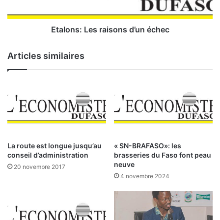
u
:
v
r
L
Etalons: Les raisons d’un échec
e
e
u
s
Articles similaires
n
r
e
a
n
i
o
s
u
o
v
n
e
s
l
d
l
’
La route est longue jusqu’au
« SN-BRAFASO»: les
e
u
conseil d’administration
brasseries du Faso font peau
a
n
neuve
20 novembre 2017
g
é
4 novembre 2024
e
c
n
h
c
e
e
c