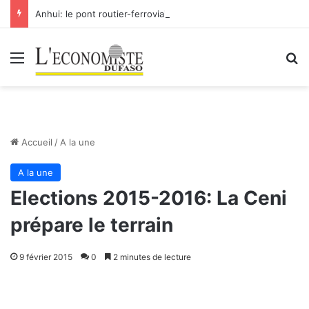
Anhui: le pont routier-ferroviaire sur le Yangtsé de Ma’anshan entre dans la phase finale en vue de sa mise en service
Menu
R
Accueil
/
A la une
A la une
Elections 2015-2016: La Ceni
prépare le terrain
9 février 2015
0
2 minutes de lecture