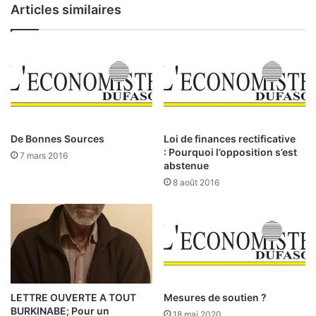
Articles similaires
a
:
:
l
e
«
P
I
a
l
t
y
r
a
o
e
n
De Bonnes Sources
Loi de finances rectificative
u
a
: Pourquoi l’opposition s’est
7 mars 2016
v
t
abstenue
i
t
8 août 2016
o
i
l
r
a
e
t
l
i
a
o
s
n
o
d
n
LETTRE OUVERTE A TOUT
Mesures de soutien ?
u
BURKINABE; Pour un
n
18 mai 2020