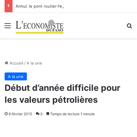
Anhui: le pont routier-ferroviaire sur le Yangtsé de Ma’anshan entre dans la phase finale en vue de sa mise en service
Menu
R
Accueil
/
A la une
A la une
Début d’année difficile pour
les valeurs pétrolières
9 février 2015
0
Temps de lecture 1 minute