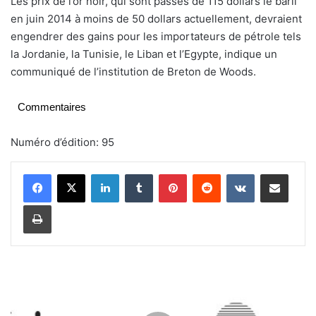
Les prix de l’or noir, qui sont passés de 115 dollars le baril
en juin 2014 à moins de 50 dollars actuellement, devraient
engendrer des gains pour les importateurs de pétrole tels
la Jordanie, la Tunisie, le Liban et l’Egypte, indique un
communiqué de l’institution de Breton de Woods.
Commentaires
Numéro d’édition: 95
Linkedin
Tumblr
Pinterest
Reddit
VKontakte
Partager par email
Imprimer
L
i
c