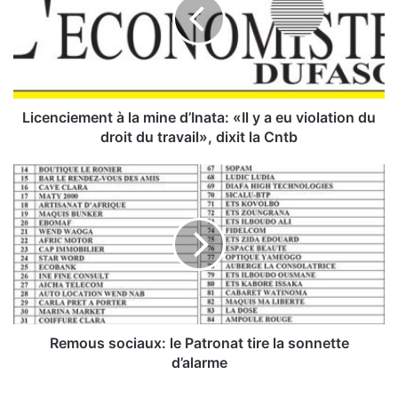
e
n
c
i
e
m
e
Licenciement à la mine d’Inata: «Il y a eu violation du
n
droit du travail», dixit la Cntb
t
à
R
l
e
a
m
m
o
i
u
n
s
e
s
d
o
’
c
I
i
Remous sociaux: le Patronat tire la sonnette
n
a
d’alarme
a
u
t
x