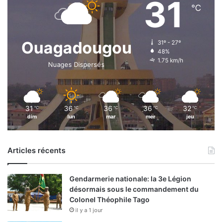
31
℃
Ouagadougou
31º - 27º
48%
1.75 km/h
Nuages Dispersés
31
36
36
36
32
℃
℃
℃
℃
℃
dim
lun
mar
mer
jeu
Articles récents
Gendarmerie nationale: la 3e Légion
désormais sous le commandement du
Colonel Théophile Tago
il y a 1 jour