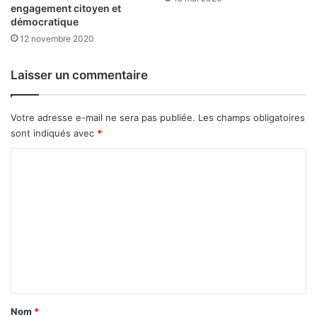
engagement citoyen et
d
e
démocratique
r
t
o
12 novembre 2020
t
i
e
t
d
Laisser un commentaire
d
’
u
a
t
l
Votre adresse e-mail ne sera pas publiée.
Les champs obligatoires
r
a
sont indiqués avec
*
a
r
v
m
C
a
e
o
i
m
l
»
m
,
e
d
i
n
x
t
i
t
a
Nom
*