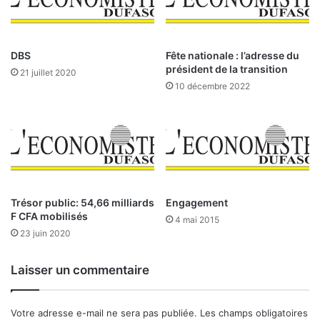
n
e
d
c
u
o
s
m
DBS
Fête nationale : l’adresse du
t
m
président de la transition
21 juillet 2020
r
u
10 décembre 2022
i
n
e
e
e
,
t
p
c
r
o
o
m
m
m
o
Trésor public: 54,66 milliards
Engagement
e
u
F CFA mobilisés
4 mai 2015
r
v
23 juin 2020
c
o
e
i
Laisser un commentaire
,
r
i
e
n
n
Votre adresse e-mail ne sera pas publiée.
Les champs obligatoires
f
s