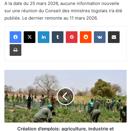
A la date du 25 mars 2026, aucune information nouvelle
sur une réunion du Conseil des ministres togolais n’a été
publiée. Le dernier remonte au 11 mars 2026.
Linkedin
Tumblr
Pinterest
Reddit
VKontakte
Partager par email
Imprimer
C
r
é
a
t
i
o
n
d
’
Création d’emplois: agriculture, industrie et