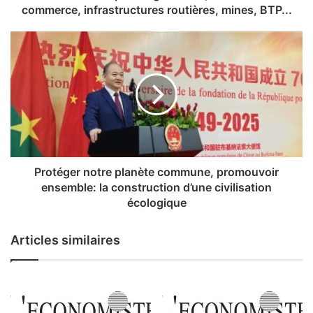
e
commerce, infrastructures routières, mines, BTP...
m
p
P
l
r
o
o
i
t
s
é
:
g
a
e
g
r
r
n
i
o
Protéger notre planète commune, promouvoir
c
t
ensemble: la construction d’une civilisation
u
r
écologique
l
e
t
p
Articles similaires
u
l
r
a
e
n
,
è
i
t