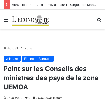
Anhui: le pont routier-ferroviaire sur le Yangtsé de Ma’anshan entre dans la phase finale en vue de sa mise en service
Menu
R
Accueil
/
A la une
A la une
Finances-Banques
Point sur les Conseils des
ministres des pays de la zone
UEMOA
6 avril 2026
0
9 minutes de lecture