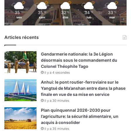
g
i
35
35
32
34
33
℃
℃
℃
℃
℃
q
ven
sam
dim
lun
mar
u
e
Articles récents
Gendarmerie nationale: la 3e Légion
désormais sous le commandement du
Colonel Théophile Tago
il y a 4 secondes
Anhui: le pont routier-ferroviaire sur le
Yangtsé de Ma’anshan entre dans la phase
finale en vue de sa mise en service
il y a 30 minutes
Plan quinquennal 2026-2030 pour
l’agriculture: la sécurité alimentaire, un
acquis à consolider
il y a 35 minutes