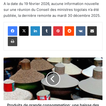
A la date du 19 février 2026, aucune information nouvelle
sur une réunion du Conseil des ministres togolais n’a été
publiée, la dernière remonte au mardi 30 décembre 2025.
Linkedin
Tumblr
Pinterest
Reddit
VKontakte
Partager par email
Imprimer
P
r
o
d
u
i
t
s
d
e
Produits de grande consommation: une baisse des