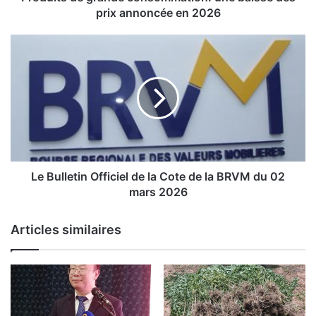
g
prix annoncée en 2026
r
a
L
n
e
d
e
B
c
u
o
l
n
l
s
e
o
t
m
i
Le Bulletin Officiel de la Cote de la BRVM du 02
m
n
mars 2026
a
O
t
f
Articles similaires
i
f
o
i
n
c
:
i
u
e
n
l