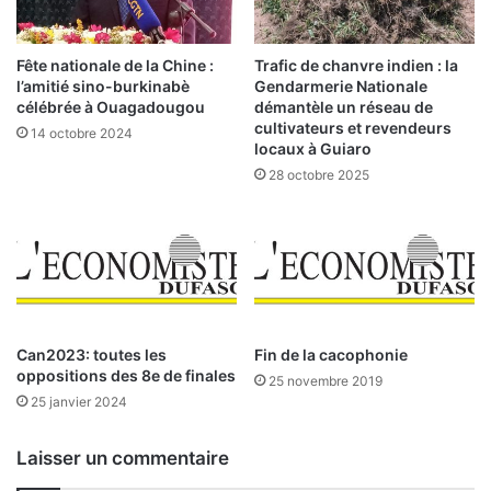
e
d
b
e
a
l
Fête nationale de la Chine :
Trafic de chanvre indien : la
i
a
l’amitié sino-burkinabè
Gendarmerie Nationale
s
C
célébrée à Ouagadougou
démantèle un réseau de
s
o
cultivateurs et revendeurs
14 octobre 2024
e
locaux à Guiaro
t
d
e
28 octobre 2025
e
d
s
e
p
l
r
a
i
B
x
R
a
V
Can2023: toutes les
Fin de la cacophonie
n
M
oppositions des 8e de finales
n
d
25 novembre 2019
o
25 janvier 2024
u
n
0
c
2
Laisser un commentaire
é
m