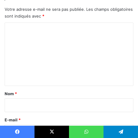
e
a
e
r
Votre adresse e-mail ne sera pas publiée.
Les champs obligatoires
n
s
sont indiqués avec
*
2
2
0
0
C
2
2
o
6
6
m
m
e
n
t
a
Nom
*
i
r
e
E-mail
*
*