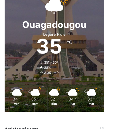
Ouagadougou
Légère Pluie
35
℃
35º - 30º
38%
3.35 km/h
34
35
32
34
33
℃
℃
℃
℃
℃
ven
sam
dim
lun
mar