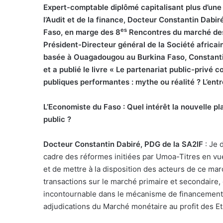
E
xpert-comptable diplômé capitalisant plus d’une
l’Audit et de la finance, Docteur Constantin Dabi
es
Faso, en marge des 8
Rencontres du marché des
Président-Directeur général de la Société africain
basée à Ouagadougou au Burkina Faso, Constantin 
et a publié le livre « Le partenariat public-priv
publiques performantes : mythe ou réalité ? L’entre
L’Economiste du Faso : Quel intérêt la nouvelle p
public ?
Docteur Constantin Dabiré, PDG de la SA2IF
: Je 
cadre des réformes initiées par Umoa-Titres en vu
et de mettre à la disposition des acteurs de ce march
transactions sur le marché primaire et secondaire,
incontournable dans le mécanisme de financement de
adjudications du Marché monétaire au profit des Et