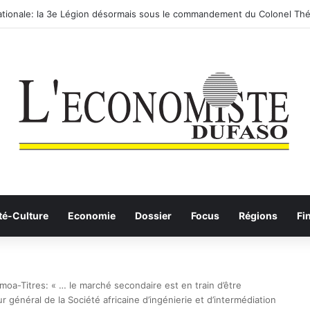
routier-ferroviaire sur le Yangtsé de Ma’anshan entre dans la phase fina
té-Culture
Economie
Dossier
Focus
Régions
Fi
moa-Titres: « … le marché secondaire est en train d’être
 général de la Société africaine d’ingénierie et d’intermédiation