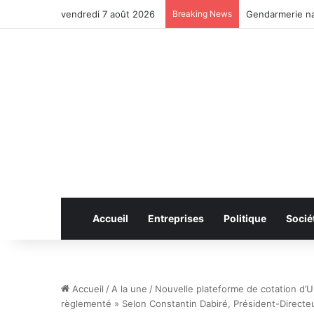
vendredi 7 août 2026
Breaking News
Anhui: le pont 
Accueil
Entreprises
Politique
Socié
Accueil
/
A la une
/
Nouvelle plateforme de cotation d’U
règlementé » Selon Constantin Dabiré, Président-Directeur