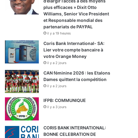
d’élargir l’accès à des moyens
plus efficaces » Dixit Otto
Williams, Senior Vice President
et Responsable mondial des
partenariats de PAYPAL
il y a 19 heures
Coris Bank International- SA:
Lier votre compte bancaire à
votre Orange Money
il y a 2 jours
CAN féminine 2026 : les Etalons
Dames quittent la compétition
il y a 2 jours
IFPB: COMMUNIQUE
il y a 3 jours
CORIS BANK INTERNATIONAL:
BONNE CELEBRATION DE