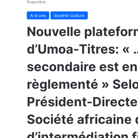
financière
A la une
Société-Culture
Nouvelle platefor
d’Umoa-Titres: « 
secondaire est en 
règlementé » Selo
Président-Directe
Société africaine 
d’intermédiation 