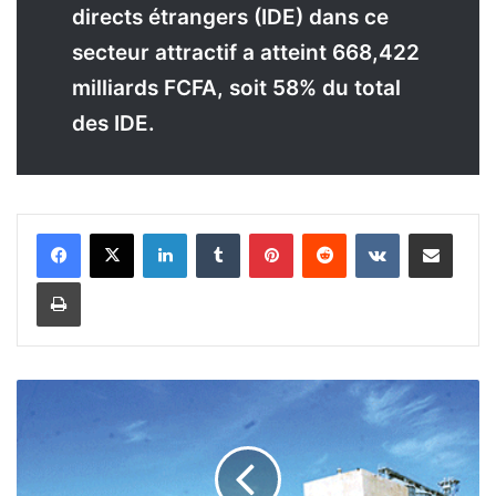
directs étrangers (IDE) dans ce
secteur attractif a atteint 668,422
milliards FCFA, soit 58% du total
des IDE.
Linkedin
Tumblr
Pinterest
Reddit
VKontakte
Partager par email
Imprimer
R
é
o
u
v