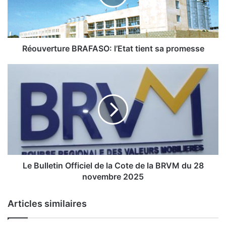
e
r
t
u
r
Réouverture BRAFASO: l’Etat tient sa promesse
e
B
L
R
e
A
F
B
A
u
S
l
O
l
:
e
l
t
’
i
Le Bulletin Officiel de la Cote de la BRVM du 28
E
n
novembre 2025
t
O
a
f
Articles similaires
t
f
t
i