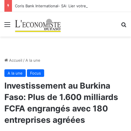
Coris Bank International- SA: Lier votre compte bancaire à votre Orange Money
Menu
R
Accueil
/
A la une
A la une
Focus
Investissement au Burkina
Faso: Plus de 1.600 milliards
FCFA engrangés avec 180
entreprises agréées