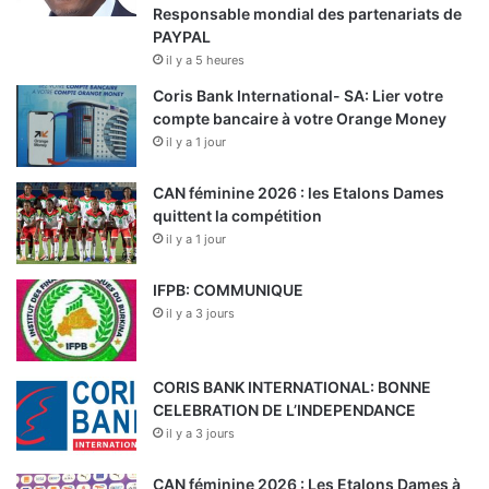
Responsable mondial des partenariats de
PAYPAL
il y a 5 heures
Coris Bank International- SA: Lier votre
compte bancaire à votre Orange Money
il y a 1 jour
CAN féminine 2026 : les Etalons Dames
quittent la compétition
il y a 1 jour
IFPB: COMMUNIQUE
il y a 3 jours
CORIS BANK INTERNATIONAL: BONNE
CELEBRATION DE L’INDEPENDANCE
il y a 3 jours
CAN féminine 2026 : Les Etalons Dames à