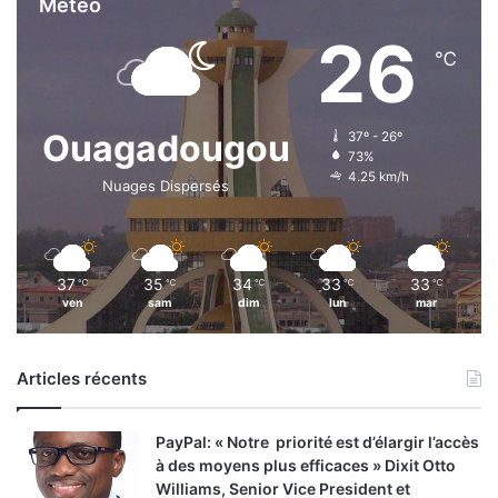
Météo
26
℃
Ouagadougou
37º - 26º
73%
4.25 km/h
Nuages Dispersés
37
35
34
33
33
℃
℃
℃
℃
℃
ven
sam
dim
lun
mar
Articles récents
PayPal: « Notre priorité est d’élargir l’accès
à des moyens plus efficaces » Dixit Otto
Williams, Senior Vice President et