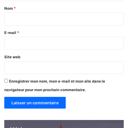
a
Nom
*
i
r
e
E-mail
*
*
Site web
Enregistrer mon nom, mon e-mail et mon site dans le
navigateur pour mon prochain commentaire.