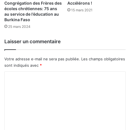
Congrégation des Frères des
Accélérons !
2
écoles chrétiennes: 75 ans
15 mars 2021
8
au service de l’éducation au
n
Burkina Faso
o
25 mars 2024
v
e
Laisser un commentaire
m
b
r
Votre adresse e-mail ne sera pas publiée.
Les champs obligatoires
e
sont indiqués avec
*
2
0
C
2
5
o
m
m
e
n
t