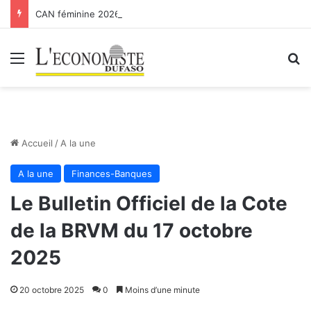
CAN féminine 2026 : les Etalons Dames quittent la compétition
Menu
R
Accueil
/
A la une
A la une
Finances-Banques
Le Bulletin Officiel de la Cote
de la BRVM du 17 octobre
2025
20 octobre 2025
0
Moins d’une minute