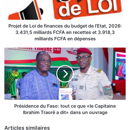
t
d
e
L
o
Projet de Loi de finances du budget de l’Etat, 2026:
i
3.431,5 milliards FCFA en recettes et 3.918,3
milliards FCFA en dépenses
d
e
P
f
r
i
é
n
s
a
i
n
d
c
e
e
n
s
c
d
e
Présidence du Faso: tout ce que «le Capitaine
u
d
Ibrahim Traoré a dit» dans un ouvrage
b
u
u
F
Articles similaires
d
a