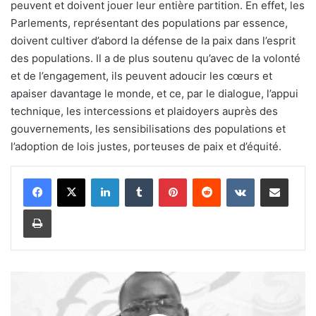
peuvent et doivent jouer leur entière partition. En effet, les
Parlements, représentant des populations par essence,
doivent cultiver d’abord la défense de la paix dans l’esprit
des populations. Il a de plus soutenu qu’avec de la volonté
et de l’engagement, ils peuvent adoucir les cœurs et
apaiser davantage le monde, et ce, par le dialogue, l’appui
technique, les intercessions et plaidoyers auprès des
gouvernements, les sensibilisations des populations et
l’adoption de lois justes, porteuses de paix et d’équité.
Linkedin
Tumblr
Pinterest
Reddit
VKontakte
Partager par email
Imprimer
L
i
t