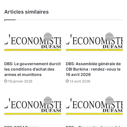
l
a
a
g
Articles similaires
i
a
n
d
W
o
e
u
n
g
d
o
p
u
i
n
:
DBS: Le gouvernement durcit
DBS: Assemblée générale de
g
I
les conditions d’achat des
CBI Burkina : rendez-vous le
r
A
armes et munitions
16 avril 2026
é
M
19 janvier 2026
13 avril 2026
O
G
u
O
é
L
d
D
r
E
a
s
o
s
g
a