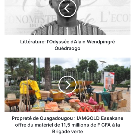
t
é
r
a
t
u
r
Littérature: l’Odyssée d’Alain Wendpingré
e
Ouédraogo
:
l
P
’
r
O
o
d
p
y
r
s
e
s
t
é
é
e
d
d
e
Propreté de Ouagadougou : IAMGOLD Essakane
’
O
offre du matériel de 11,5 millions de F CFA à la
A
u
Brigade verte