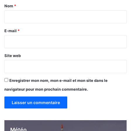
1
a
Nom
*
1
i
,
r
5
m
e
E-mail
*
i
*
l
l
i
Site web
o
n
s
d
Enregistrer mon nom, mon e-mail et mon site dans le
e
navigateur pour mon prochain commentaire.
F
C
F
A
à
l
a
Météo