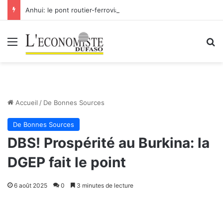
Anhui: le pont routier-ferroviaire sur le Yangtsé de Ma’anshan entre dans la phase finale en vue de sa mise en service
Menu
R
Accueil
/
De Bonnes Sources
De Bonnes Sources
DBS! Prospérité au Burkina: la
DGEP fait le point
6 août 2025
0
3 minutes de lecture