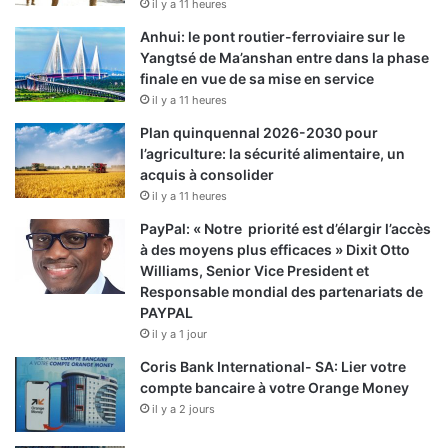
il y a 11 heures
Anhui: le pont routier-ferroviaire sur le
Yangtsé de Ma’anshan entre dans la phase
finale en vue de sa mise en service
il y a 11 heures
Plan quinquennal 2026-2030 pour
l’agriculture: la sécurité alimentaire, un
acquis à consolider
il y a 11 heures
PayPal: « Notre priorité est d’élargir l’accès
à des moyens plus efficaces » Dixit Otto
Williams, Senior Vice President et
Responsable mondial des partenariats de
PAYPAL
il y a 1 jour
Coris Bank International- SA: Lier votre
compte bancaire à votre Orange Money
il y a 2 jours