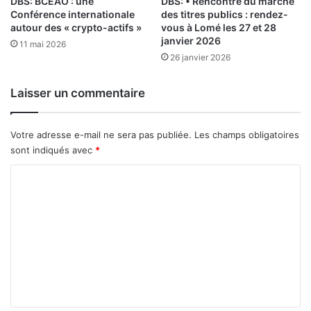
DBS: BCEAO : une
DBS: • Rencontre du marché
o
k
Conférence internationale
des titres publics : rendez-
autour des « crypto-actifs »
vous à Lomé les 27 et 28
a
janvier 2026
n
11 mai 2026
e
26 janvier 2026
o
f
Laisser un commentaire
f
r
e
Votre adresse e-mail ne sera pas publiée.
Les champs obligatoires
d
sont indiqués avec
*
u
m
C
a
o
t
m
é
r
m
i
e
e
l
n
d
t
e