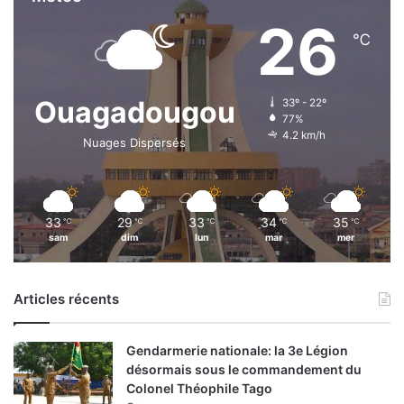
B
26
r
℃
i
g
a
d
Ouagadougou
33º - 22º
e
77%
4.2 km/h
v
Nuages Dispersés
e
r
t
e
33
29
33
34
35
℃
℃
℃
℃
℃
sam
dim
lun
mar
mer
Articles récents
Gendarmerie nationale: la 3e Légion
désormais sous le commandement du
Colonel Théophile Tago