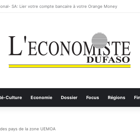
: les Etalons Dames quittent la compétition
té-Culture
Economie
Dossier
Focus
Régions
Fi
es des pays de la zone UEMOA