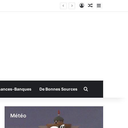
Connexion
Article Aléatoire
Sidebar (bar
Rechercher
nances-Banques
De Bonnes Sources
Météo