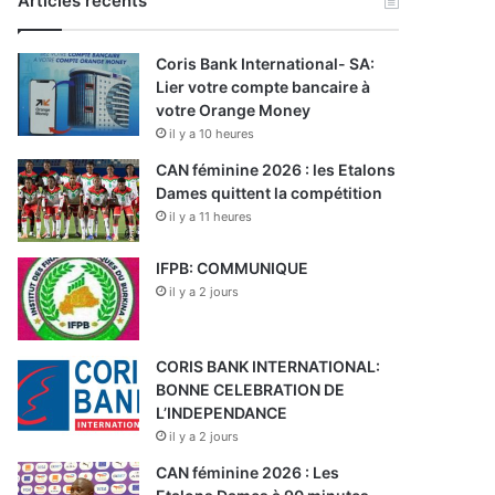
Articles récents
Coris Bank International- SA:
Lier votre compte bancaire à
votre Orange Money
il y a 10 heures
CAN féminine 2026 : les Etalons
Dames quittent la compétition
il y a 11 heures
IFPB: COMMUNIQUE
il y a 2 jours
CORIS BANK INTERNATIONAL:
BONNE CELEBRATION DE
L’INDEPENDANCE
il y a 2 jours
CAN féminine 2026 : Les