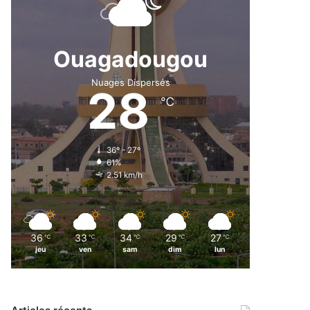
Ouagadougou
Nuages Dispersés
28
℃
36º - 27º
61%
2.51 km/h
36
33
34
29
27
℃
℃
℃
℃
℃
jeu
ven
sam
dim
lun