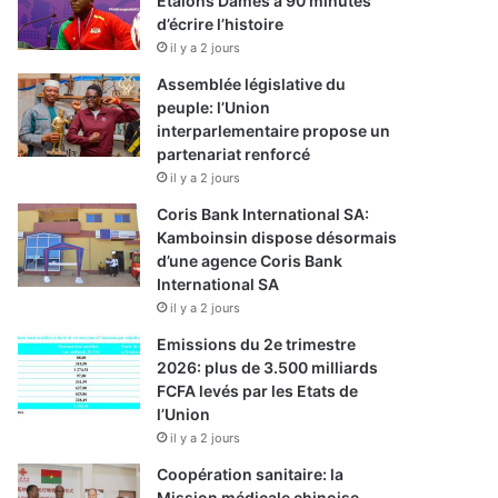
Etalons Dames à 90 minutes
d’écrire l’histoire
il y a 2 jours
Assemblée législative du
peuple: l’Union
interparlementaire propose un
partenariat renforcé
il y a 2 jours
Coris Bank International SA:
Kamboinsin dispose désormais
d’une agence Coris Bank
International SA
il y a 2 jours
Emissions du 2e trimestre
2026: plus de 3.500 milliards
FCFA levés par les Etats de
l’Union
il y a 2 jours
Coopération sanitaire: la
Mission médicale chinoise