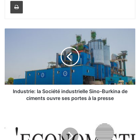
Imprimer
I
n
d
u
s
t
r
i
e
:
Industrie: la Société industrielle Sino-Burkina de
l
ciments ouvre ses portes à la presse
a
S
D
o
B
c
S
i
:
é
L