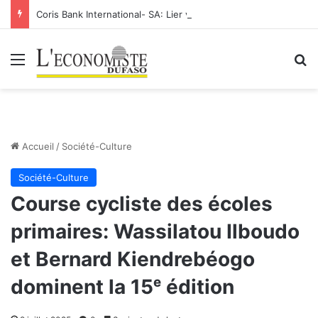
Coris Bank International- SA: Lier votre compte bancaire à votre Orange Money
Menu
R
Accueil
/
Société-Culture
Société-Culture
Course cycliste des écoles
primaires: Wassilatou Ilboudo
et Bernard Kiendrebéogo
dominent la 15ᵉ édition