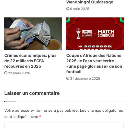
r
i
Wendpingré Ouédraogo
k
l
6 août 2025
i
l
n
i
a
a
d
r
e
d
c
s
i
F
m
Coupe d’Afrique des Nations
Crimes économiques: plus
C
2025: le Faso veut écrire
de 22 milliards FCFA
e
F
«une page glorieuse» de son
recouvrés en 2025
n
A
football
t
23 mars 2026
d
31 décembre 2025
s
a
o
n
u
s
Laisser un commentaire
v
l
r
e
e
c
Votre adresse e-mail ne sera pas publiée.
Les champs obligatoires
s
a
sont indiqués avec
*
e
p
C
s
i