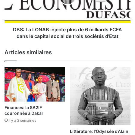
t
a
é
L
i
O
n
N
d
A
DBS: La LONAB injecte plus de 6 milliards FCFA
u
B
dans le capital social de trois sociétés d’Etat
s
i
t
n
Articles similaires
r
j
i
e
e
c
l
t
l
e
e
p
S
l
i
u
n
s
Finances: la SA2IF
o
d
couronnée à Dakar
-
e
il y a 2 semaines
B
6
u
m
Littérature: l’Odyssée d’Alain