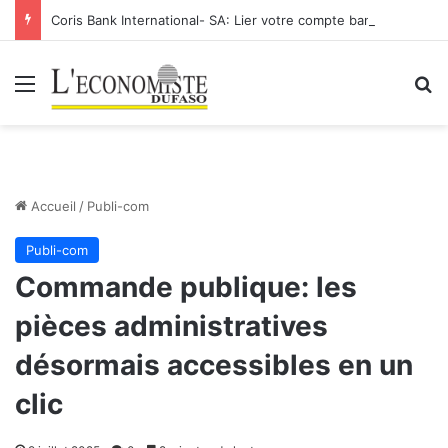
Coris Bank International- SA: Lier votre compte bancaire à votre Orange Money
Menu
R
Accueil
/
Publi-com
Publi-com
Commande publique: les
pièces administratives
désormais accessibles en un
clic