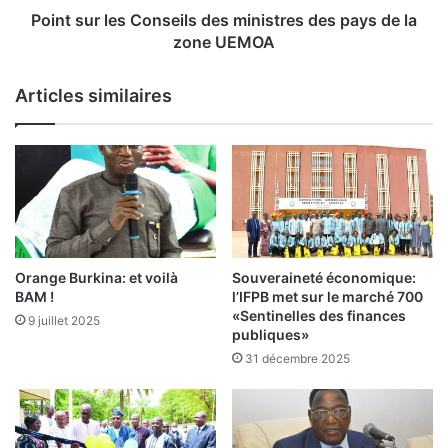
n
e
Point sur les Conseils des ministres des pays de la
o
s
zone UEMOA
r
C
m
o
Articles similaires
e
n
r
s
é
e
s
i
e
l
r
s
v
d
e
e
e
s
Orange Burkina: et voilà
Souveraineté économique:
n
m
BAM !
l’IFPB met sur le marché 700
p
i
«Sentinelles des finances
9 juillet 2025
e
n
publiques»
r
i
31 décembre 2025
s
s
p
t
e
r
c
e