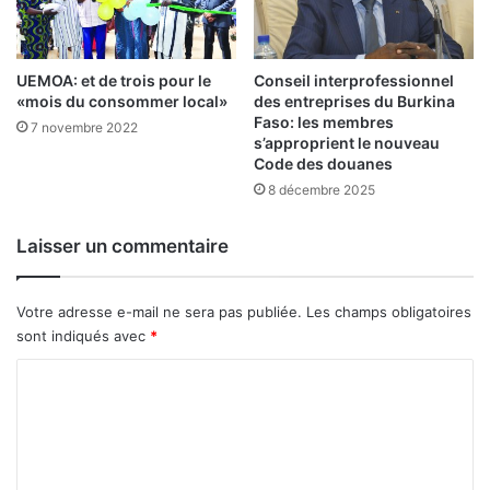
t
s
i
d
v
e
e
UEMOA: et de trois pour le
Conseil interprofessionnel
s
«mois du consommer local»
des entreprises du Burkina
p
Faso: les membres
a
7 novembre 2022
s’approprient le nouveau
y
Code des douanes
s
8 décembre 2025
d
e
l
Laisser un commentaire
a
z
o
Votre adresse e-mail ne sera pas publiée.
Les champs obligatoires
n
sont indiqués avec
*
e
C
U
E
o
M
m
O
A
m