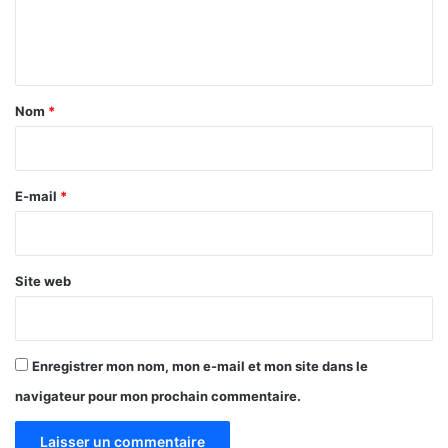
e
n
t
a
Nom
*
i
r
e
E-mail
*
*
Site web
Enregistrer mon nom, mon e-mail et mon site dans le
navigateur pour mon prochain commentaire.