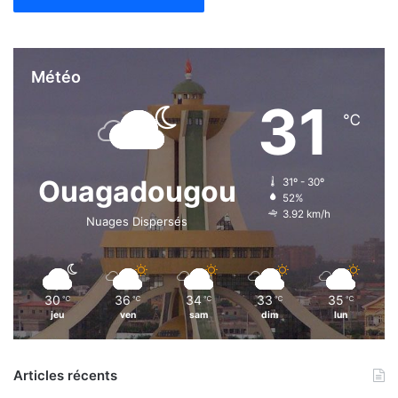
Météo
31
℃
Ouagadougou
31º - 30º
52%
3.92 km/h
Nuages Dispersés
30
36
34
33
35
℃
℃
℃
℃
℃
jeu
ven
sam
dim
lun
Articles récents