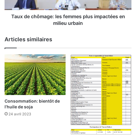
d
h
e
ô
s
m
Taux de chômage: les femmes plus impactées en
m
a
milieu urbain
i
g
n
e
Articles similaires
i
:
s
l
t
e
r
s
e
f
s
e
d
m
e
m
s
e
p
s
Consommation: bientôt de
a
p
l’huile de soja
y
l
24 avril 2023
s
u
d
s
e
i