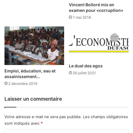
l
m
Vincent Bolloré mis en
a
p
examen pour «corruption»
z
a
7 mai 2018
o
c
n
t
e
é
U
e
E
s
M
e
O
n
A
m
Le duel des egos
i
Emploi, éducation, eau et
26 juillet 2021
l
assainissement…
i
2 décembre 2019
e
u
Laisser un commentaire
u
r
b
Votre adresse e-mail ne sera pas publiée.
Les champs obligatoires
a
sont indiqués avec
*
i
n