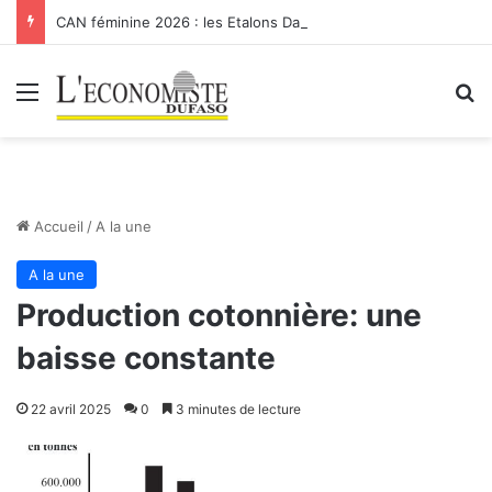
CAN féminine 2026 : les Etalons Dames quittent la compétition
Menu
R
Accueil
/
A la une
A la une
Production cotonnière: une
baisse constante
22 avril 2025
0
3 minutes de lecture