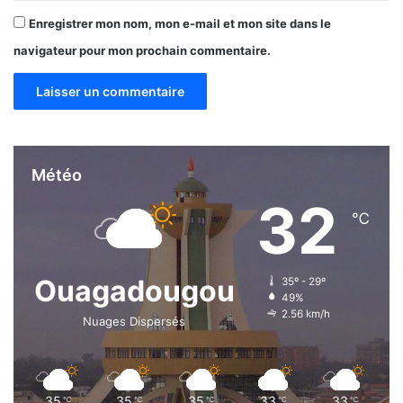
Enregistrer mon nom, mon e-mail et mon site dans le
navigateur pour mon prochain commentaire.
Météo
32
℃
Ouagadougou
35º - 29º
49%
2.56 km/h
Nuages Dispersés
35
35
35
33
33
℃
℃
℃
℃
℃