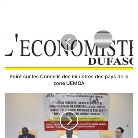
P
o
i
n
t
s
u
r
l
e
Point sur les Conseils des ministres des pays de la
s
zone UEMOA
C
o
T
n
a
s
u
e
x
i
d
l
e
s
c