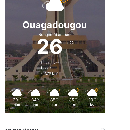
Ouagadougou
Nuages Dispersés
26
℃
30º - 26º
77%
1.79 km/h
30
34
35
35
29
℃
℃
℃
℃
℃
dim
lun
mar
mer
jeu