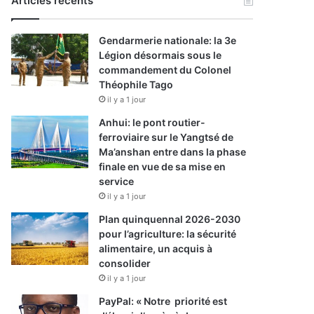
Articles récents
Gendarmerie nationale: la 3e
Légion désormais sous le
commandement du Colonel
Théophile Tago
il y a 1 jour
Anhui: le pont routier-
ferroviaire sur le Yangtsé de
Ma’anshan entre dans la phase
finale en vue de sa mise en
service
il y a 1 jour
Plan quinquennal 2026-2030
pour l’agriculture: la sécurité
alimentaire, un acquis à
consolider
il y a 1 jour
PayPal: « Notre priorité est