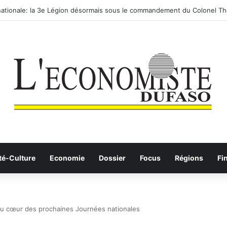
 routier-ferroviaire sur le Yangtsé de Ma’anshan entre dans la phase fin
té-Culture
Economie
Dossier
Focus
Régions
Fi
 au cœur des prochaines Journées nationales