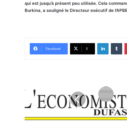
qui est jusqu’à présent peu utilisée. Cela comman
Burkina, a souligné le Directeur exécutif de l’APB
Linkedin
Tumblr
Facebook
X
D
B
S
:
•
M
a
r
c