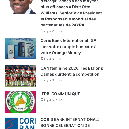
d’élargir l’accès à des moyens
plus efficaces » Dixit Otto
Williams, Senior Vice President
et Responsable mondial des
partenariats de PAYPAL
il y a 2 jours
Coris Bank International- SA:
Lier votre compte bancaire à
votre Orange Money
il y a 3 jours
CAN féminine 2026 : les Etalons
Dames quittent la compétition
il y a 3 jours
IFPB: COMMUNIQUE
il y a 5 jours
CORIS BANK INTERNATIONAL:
BONNE CELEBRATION DE