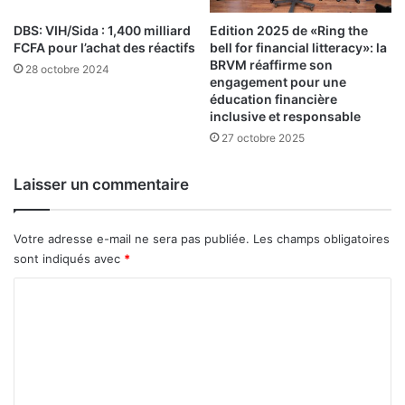
2
u
0
c
DBS: VIH/Sida : 1,400 milliard
Edition 2025 de «Ring the
2
FCFA pour l’achat des réactifs
bell for financial litteracy»: la
œ
BRVM réaffirme son
5
u
28 octobre 2024
engagement pour une
r
éducation financière
d
inclusive et responsable
e
27 octobre 2025
s
p
r
Laisser un commentaire
o
c
h
Votre adresse e-mail ne sera pas publiée.
Les champs obligatoires
a
sont indiqués avec
*
i
C
n
e
o
s
m
J
o
m
u
e