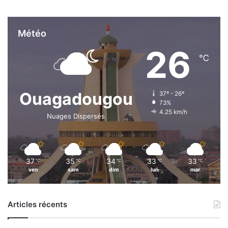
Météo
26
℃
Ouagadougou
37º - 26º
73%
4.25 km/h
Nuages Dispersés
37
35
34
33
33
℃
℃
℃
℃
℃
ven
sam
dim
lun
mar
Articles récents