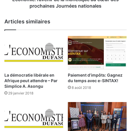
C
’
prochaines Journées nationales
o
a
t
v
Articles similaires
e
e
d
n
e
i
l
r
a
d
B
e
R
l
V
a
M
m
La démocratie libérale en
Paiement d’impôts: Gagnez
d
o
Afrique peut attendre – Par
du temps avec e-SINTAX!
u
n
Simplice A. Asongu
8 août 2018
1
é
29 janvier 2018
8
t
a
i
v
q
r
u
i
e
l
a