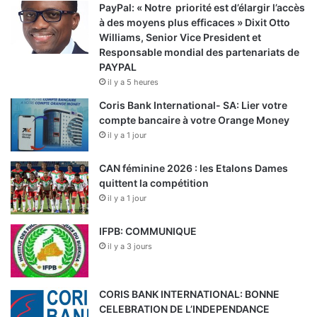
PayPal: « Notre priorité est d’élargir l’accès
à des moyens plus efficaces » Dixit Otto
Williams, Senior Vice President et
Responsable mondial des partenariats de
PAYPAL
il y a 5 heures
Coris Bank International- SA: Lier votre
compte bancaire à votre Orange Money
il y a 1 jour
CAN féminine 2026 : les Etalons Dames
quittent la compétition
il y a 1 jour
IFPB: COMMUNIQUE
il y a 3 jours
CORIS BANK INTERNATIONAL: BONNE
CELEBRATION DE L’INDEPENDANCE