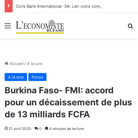
Coris Bank International- SA: Lier votre compte bancaire à votre Orange Money
Menu
R
Accueil
/
A la une
A la une
Focus
Burkina Faso- FMI: accord
pour un décaissement de plus
de 13 milliards FCFA
21 avril 2025
0
4 minutes de lecture