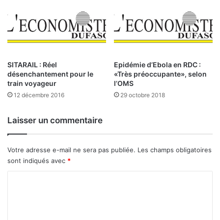
e
b
n
a
m
i
i
s
l
s
i
e
e
c
SITARAIL : Réel
Epidémie d’Ebola en RDC :
u
o
désenchantement pour le
«Très préoccupante», selon
u
train voyageur
l’OMS
n
r
s
12 décembre 2016
29 octobre 2018
b
t
a
a
Laisser un commentaire
i
n
n
t
e
Votre adresse e-mail ne sera pas publiée.
Les champs obligatoires
sont indiqués avec
*
C
o
m