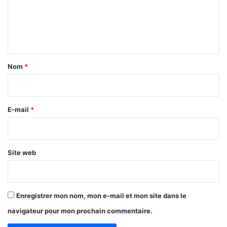
m
e
n
t
a
Nom
*
i
r
e
E-mail
*
*
Site web
Enregistrer mon nom, mon e-mail et mon site dans le
navigateur pour mon prochain commentaire.