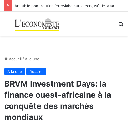
Anhui: le pont routier-ferroviaire sur le Yangtsé de Ma’anshan entre dans la phase finale en vue de sa mise en service
Menu
R
Accueil
/
A la une
A la une
Dossier
BRVM Investment Days: la
finance ouest-africaine à la
conquête des marchés
mondiaux