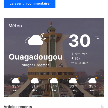
Météo
30
℃
Ouagadougou
33º - 22º
59%
4.33 km/h
Nuages Dispersés
33
31
34
33
35
℃
℃
℃
℃
℃
sam
dim
lun
mar
mer
Articles récents