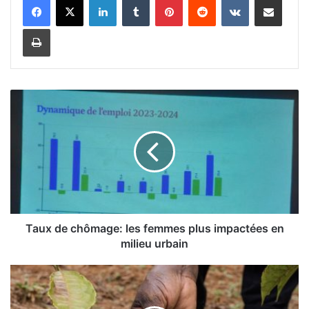
Imprimer
T
a
u
x
d
e
c
h
ô
m
Taux de chômage: les femmes plus impactées en
a
milieu urbain
g
e
P
:
r
l
o