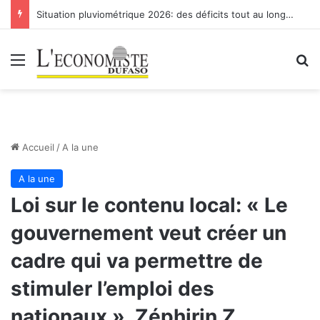
Situation pluviométrique 2026: des déficits tout au long de la saison
Menu
R
Accueil
/
A la une
A la une
Loi sur le contenu local: « Le
gouvernement veut créer un
cadre qui va permettre de
stimuler l’emploi des
nationaux », Zéphirin Z.