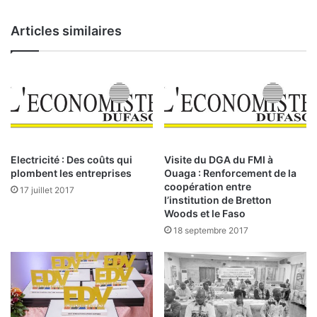
a
C
l
o
Articles similaires
e
n
s
s
p
e
e
i
u
l
v
s
e
d
n
e
t
s
Electricité : Des coûts qui
Visite du DGA du FMI à
-
m
plombent les entreprises
Ouaga : Renforcement de la
e
i
coopération entre
17 juillet 2017
l
n
l’institution de Bretton
l
Woods et le Faso
i
e
s
18 septembre 2017
s
t
s
r
u
e
r
s
v
d
i