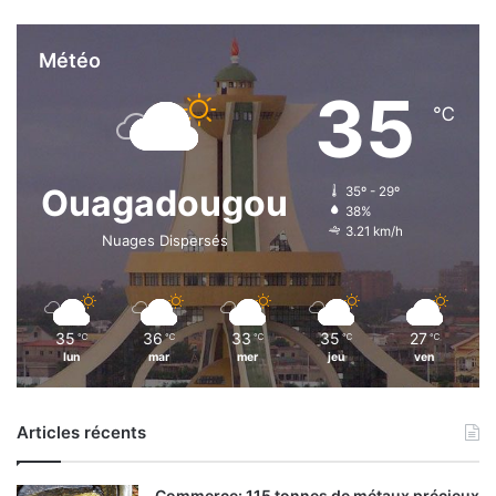
Météo
35
℃
Ouagadougou
35º - 29º
38%
3.21 km/h
Nuages Dispersés
35
36
33
35
27
℃
℃
℃
℃
℃
lun
mar
mer
jeu
ven
Articles récents
Commerce: 115 tonnes de métaux précieux