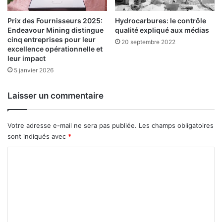
e
v
s
Prix des Fournisseurs 2025:
Hydrocarbures: le contrôle
r
p
Endeavour Mining distingue
qualité expliqué aux médias
e
a
cinq entreprises pour leur
d
20 septembre 2022
y
excellence opérationnelle et
a
s
leur impact
n
d
5 janvier 2026
s
e
u
l
n
a
Laisser un commentaire
m
z
o
o
n
Votre adresse e-mail ne sera pas publiée.
Les champs obligatoires
n
d
e
sont indiqués avec
*
e
U
C
f
E
r
M
o
a
O
m
c
A
t
m
u
e
r