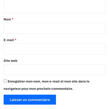
n
é
t
?
a
Nom
*
i
r
e
E-mail
*
*
Site web
Enregistrer mon nom, mon e-mail et mon site dans le
navigateur pour mon prochain commentaire.