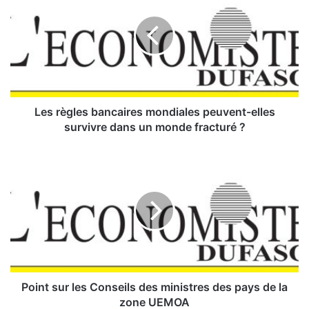
s
r
è
g
l
e
s
b
Les règles bancaires mondiales peuvent-elles
a
survivre dans un monde fracturé ?
n
c
P
a
o
i
i
r
n
e
t
s
s
m
u
o
r
n
l
d
e
Point sur les Conseils des ministres des pays de la
i
s
zone UEMOA