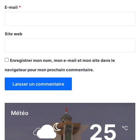
e
E-mail
*
*
Site web
Enregistrer mon nom, mon e-mail et mon site dans le
navigateur pour mon prochain commentaire.
Météo
25
℃