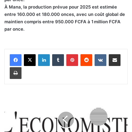
À Mana, la production prévue pour 2025 est estimée
entre 160.000 et 180.000 onces, avec un coût global de
maintien compris entre 950.000 FCFA à 1 million FCFA
par once.
Linkedin
Tumblr
Pinterest
Reddit
VKontakte
Partager par email
Imprimer
D
i
s
t
i
n