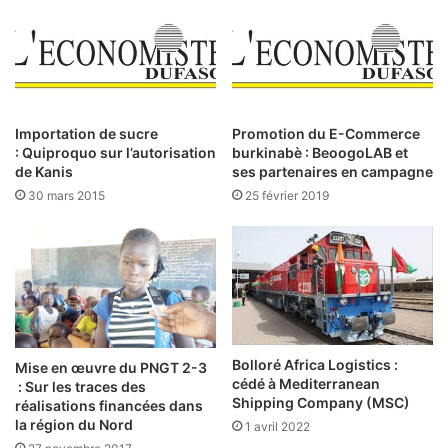
p
r
e
k
r
i
t
n
i
a
s
a
Importation de sucre
Promotion du E-Commerce
e
v
: Quiproquo sur l’autorisation
burkinabè : BeoogoLAB et
b
r
de Kanis
ses partenaires en campagne
u
a
30 mars 2015
25 février 2019
r
i
k
m
i
e
n
n
a
t
b
f
è
a
d
i
Bolloré Africa Logistics :
Mise en œuvre du PNGT 2-3
e
t
cédé à Mediterranean
: Sur les traces des
p
s
Shipping Company (MSC)
réalisations financées dans
l
o
la région du Nord
1 avril 2022
u
n