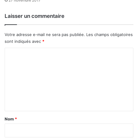
27 novembre 2017
s
c
e
i
Laisser un commentaire
n
n
p
é
l
m
Votre adresse e-mail ne sera pas publiée.
Les champs obligatoires
u
a
sont indiqués avec
*
s
r
!
C
e
o
c
o
m
n
m
n
u
e
e
n
t
a
Nom
*
i
r