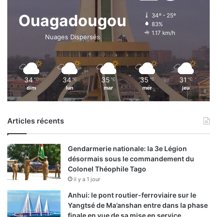
Ouagadougou
34º - 25º
83%
1.17 km/h
Nuages Dispersés
34
34
35
35
31
℃
℃
℃
℃
℃
dim
lun
mar
mer
jeu
Articles récents
Gendarmerie nationale: la 3e Légion
désormais sous le commandement du
Colonel Théophile Tago
il y a 1 jour
Anhui: le pont routier-ferroviaire sur le
Yangtsé de Ma’anshan entre dans la phase
finale en vue de sa mise en service