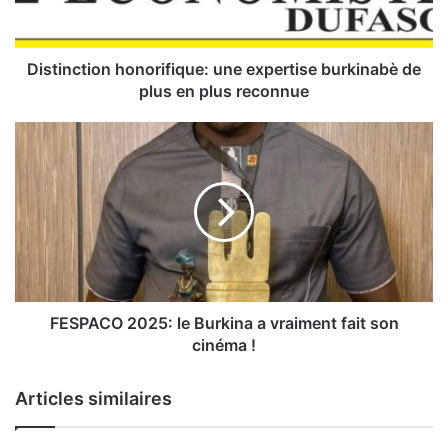
c
t
i
o
Distinction honorifique: une expertise burkinabè de
n
plus en plus reconnue
h
o
F
n
E
o
S
r
P
i
A
f
C
i
O
q
2
u
0
e
2
FESPACO 2025: le Burkina a vraiment fait son
:
5
cinéma !
u
:
n
l
Articles similaires
e
e
e
B
x
u