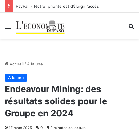
PayPal: « Notre priorité est d’élargir l’accès à des moyens plus efficaces » Dixit Otto Williams, Senior Vice President et Responsable mondial des partenariats de PAYPAL
Menu
R
Accueil
/
A la une
A la une
Endeavour Mining: des
résultats solides pour le
Groupe en 2024
17 mars 2025
0
3 minutes de lecture