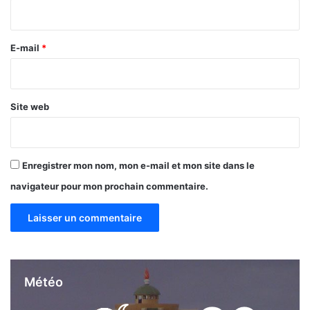
i
i
o
r
n
e
E-mail
*
f
i
*
n
a
Site web
n
c
i
è
Enregistrer mon nom, mon e-mail et mon site dans le
r
e
navigateur pour mon prochain commentaire.
a
u
c
œ
u
r
Météo
d
e