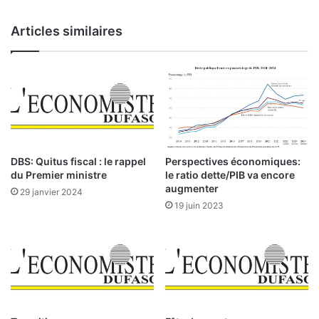
t
e
i
r
Articles similaires
o
a
n
d
a
i
l
o
s
e
u
t
r
u
l
n
’
e
DBS: Quitus fiscal : le rappel
Perspectives économiques:
i
t
du Premier ministre
le ratio dette/PIB va encore
n
é
augmenter
29 janvier 2024
v
l
19 juin 2023
e
é
s
v
t
i
i
s
s
i
s
o
e
n
m