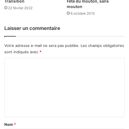
b
Transition
Fête du mouton, sans
e
mouton
i
22 février 2022
n
e
6 octobre 2015
t
n
b
t
Laisser un commentaire
o
ô
u
t
r
Votre adresse e-mail ne sera pas publiée.
Les champs obligatoires
s
sont indiqués avec
*
i
e
C
r
o
:
l
m
’
m
i
n
e
n
n
o
t
v
a
a
Nom
*
t