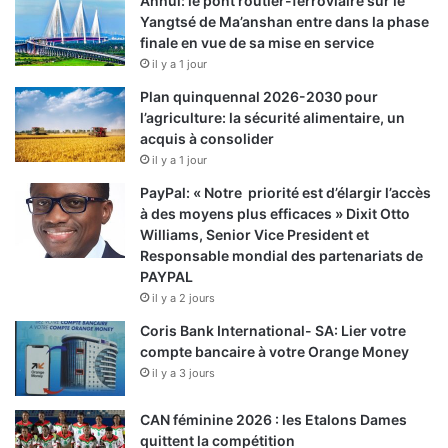
Anhui: le pont routier-ferroviaire sur le
Yangtsé de Ma’anshan entre dans la phase
finale en vue de sa mise en service
il y a 1 jour
Plan quinquennal 2026-2030 pour
l’agriculture: la sécurité alimentaire, un
acquis à consolider
il y a 1 jour
PayPal: « Notre priorité est d’élargir l’accès
à des moyens plus efficaces » Dixit Otto
Williams, Senior Vice President et
Responsable mondial des partenariats de
PAYPAL
il y a 2 jours
Coris Bank International- SA: Lier votre
compte bancaire à votre Orange Money
il y a 3 jours
CAN féminine 2026 : les Etalons Dames
quittent la compétition