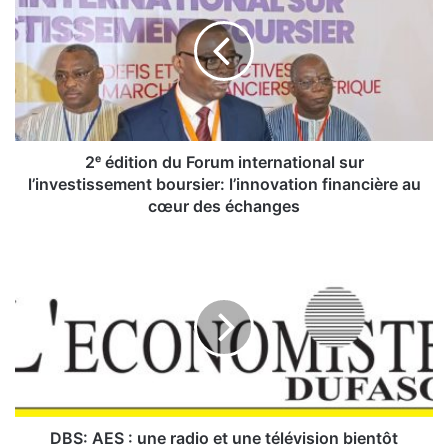
é
d
i
t
i
o
n
d
2ᵉ édition du Forum international sur
u
l’investissement boursier: l’innovation financière au
F
cœur des échanges
o
r
D
u
B
m
S
i
:
n
A
t
E
e
S
r
:
n
u
a
n
DBS: AES : une radio et une télévision bientôt