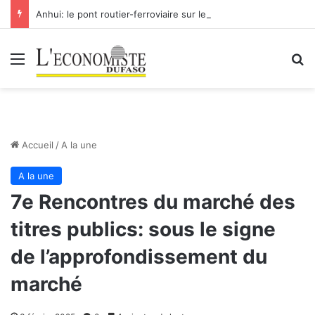
Anhui: le pont routier-ferroviaire sur le Yangtsé de Ma’anshan entre dans la phase finale en vue de sa mise en service
Menu
R
Accueil
/
A la une
A la une
7e Rencontres du marché des
titres publics: sous le signe
de l’approfondissement du
marché