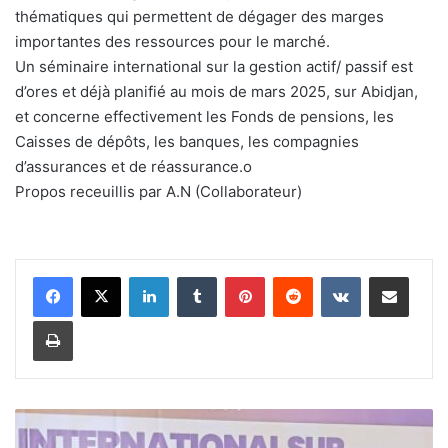
thématiques qui permettent de dégager des marges
importantes des ressources pour le marché.
Un séminaire international sur la gestion actif/ passif est
d’ores et déjà planifié au mois de mars 2025, sur Abidjan,
et concerne effectivement les Fonds de pensions, les
Caisses de dépôts, les banques, les compagnies
d’assurances et de réassurance.o
Propos receuillis par A.N (Collaborateur)
Linkedin
Tumblr
Pinterest
Reddit
VKontakte
Partager par email
Imprimer
2
ᵉ