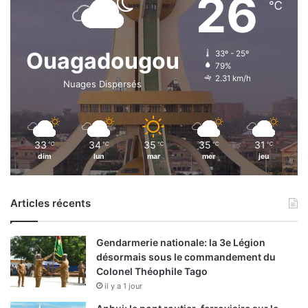
26
℃
s
é
c
h
Ouagadougou
33º - 25º
a
79%
n
2.31 km/h
Nuages Dispersés
g
e
s
33
34
35
35
31
℃
℃
℃
℃
℃
dim
lun
mar
mer
jeu
Articles récents
Gendarmerie nationale: la 3e Légion
désormais sous le commandement du
Colonel Théophile Tago
il y a 1 jour