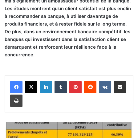
mais également un ambassadeur potentiel de la banque.
Les études montrent qu’un client satisfait est plus enclin
à recommander sa banque, à utiliser davantage de
produits financiers, et à rester fidèle sur le long terme.
De plus, dans un environnement bancaire compétitif, les
banques qui investissent dans la satisfaction client se
démarquent et renforcent leur résilience face à la
concurrence.
Linkedin
Tumblr
Pinterest
Reddit
VKontakte
Partager par email
Imprimer
F
o
n