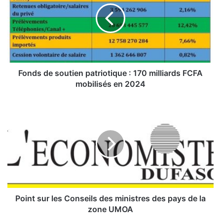
d
s
d
e
s
o
u
Fonds de soutien patriotique : 170 milliards FCFA
t
mobilisés en 2024
i
e
P
n
o
p
i
a
n
t
t
r
s
i
u
o
r
t
l
i
e
Point sur les Conseils des ministres des pays de la
q
s
zone UMOA
u
C