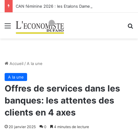
CAN féminine 2026 : les Etalons Dames quittent la compétition
Menu
R
Accueil
/
A la une
A la une
Offres de services dans les
banques: les attentes des
clients en 4 axes
20 janvier 2025
0
4 minutes de lecture