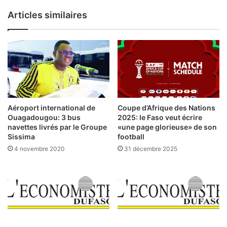
e
o
Articles similaires
n
:
s
1
e
7
i
0
l
m
s
i
d
l
e
l
s
Aéroport international de
Coupe d’Afrique des Nations
i
m
Ouagadougou: 3 bus
2025: le Faso veut écrire
a
i
navettes livrés par le Groupe
«une page glorieuse» de son
r
n
Sissima
football
d
i
4 novembre 2020
31 décembre 2025
s
s
F
t
C
r
F
e
A
s
m
d
o
e