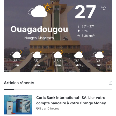
27
℃
Ouagadougou
35º - 27º
65%
3.36 km/h
Nuages Dispersés
35
35
35
33
33
℃
℃
℃
℃
℃
jeu
ven
sam
dim
lun
Articles récents
Coris Bank International- SA: Lier votre
compte bancaire à votre Orange Money
il y a 10 heures