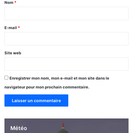
a
Nom
*
i
r
e
E-mail
*
*
Site web
Enregistrer mon nom, mon e-mail et mon site dans le
navigateur pour mon prochain commentaire.
Météo