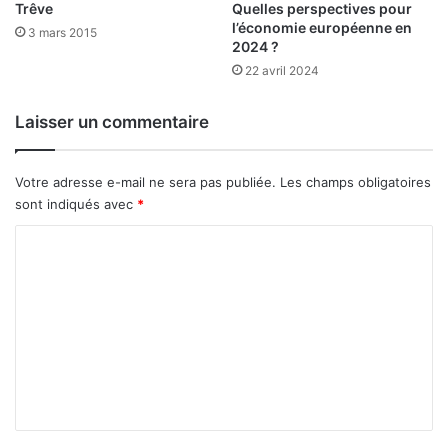
b
Trêve
Quelles perspectives pour
s
l’économie européenne en
i
p
3 mars 2015
2024 ?
l
a
i
22 avril 2024
y
s
s
é
d
Laisser un commentaire
s
e
e
l
n
a
Votre adresse e-mail ne sera pas publiée.
Les champs obligatoires
2
z
sont indiqués avec
*
0
o
2
n
C
4
e
o
U
m
M
O
m
A
e
n
t