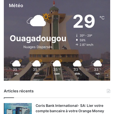
Météo
29
℃
Ouagadougou
35º - 29º
59%
2.87 km/h
Nuages Dispersés
35
35
35
33
33
℃
℃
℃
℃
℃
jeu
ven
sam
dim
lun
Articles récents
Coris Bank International- SA: Lier votre
compte bancaire à votre Orange Money