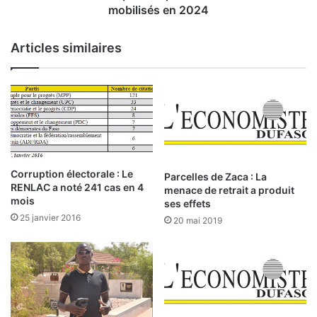
t
t
mobilisés en 2024
i
i
e
e
Articles similaires
n
n
n
p
e
a
n
t
t
r
l
i
e
o
u
t
r
i
Corruption électorale : Le
Parcelles de Zaca : La
m
q
RENLAC a noté 241 cas en 4
menace de retrait a produit
é
mois
u
ses effets
m
e
25 janvier 2016
20 mai 2019
o
i
:
r
1
e
7
d
0
e
m