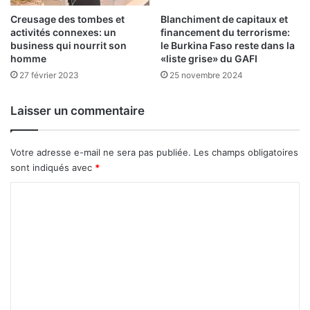
f
i
i
l
Creusage des tombes et
Blanchiment de capitaux et
n
activités connexes: un
financement du terrorisme:
l
business qui nourrit son
le Burkina Faso reste dans la
d
i
homme
«liste grise» du GAFI
e
a
f
27 février 2023
25 novembre 2024
r
o
d
r
s
Laisser un commentaire
m
F
a
C
t
F
Votre adresse e-mail ne sera pas publiée.
Les champs obligatoires
i
A
sont indiqués avec
*
o
m
n
o
C
b
o
i
m
l
i
m
s
e
é
s
n
e