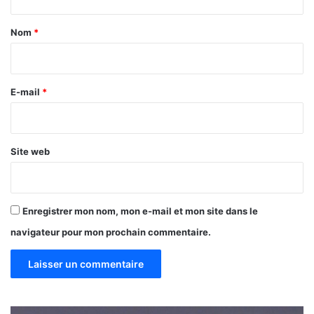
t
n
2
a
Nom
*
0
i
2
r
4
e
E-mail
*
*
Site web
Enregistrer mon nom, mon e-mail et mon site dans le
navigateur pour mon prochain commentaire.