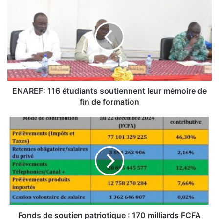
N
A
R
E
F
:
1
1
6
ENAREF: 116 étudiants soutiennent leur mémoire de
é
fin de formation
t
u
F
d
o
i
n
a
d
n
s
t
d
s
e
s
s
o
o
u
u
Fonds de soutien patriotique : 170 milliards FCFA